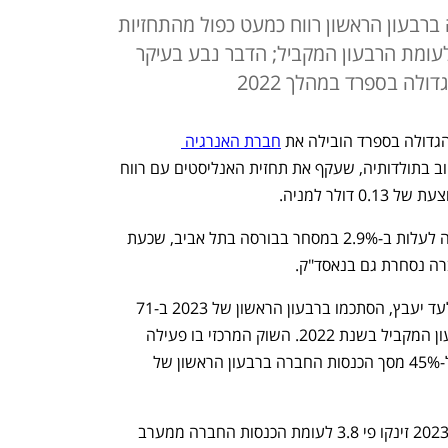
בעון הראשון רווח כמעט כפול מהתחזיות
3 מיליון דולר, זינוק של 275% לעומת הרבעון המקביל; הדבר נבע בעיקר
ולה בספרד במהלך 2022
גדולה בספרד הובילה את 
חברת האנרגיה 
 לרבעון הטוב בתולדותיה, שעקף את תחזית האנליסטים עם רווח 
התוצאות החיוביות דחפו את מניית החברה לעלות ב-2.9% במסחר בבורסה בתל אביב, שכעת 
סך ההכנסות של אנלייט, שבניהולו של גלעד יעבץ, הסתכמו ברבעון הראשון של 2023 ב-71 
מיליון דולר, גידול של 103% לעומת הרבעון המקביל בשנת 2022. השוק המרכזי בו פעילה 
אנלייט הוא מערב אירופה, שהיה אחראי ל-45% מסך הכנסות החברה ברבעון הראשון של 
ההכנסות של אנלייט ברבעון הראשון של 2023 זינקו פי 3.8 לעומת הכנסות החברה ממערב 