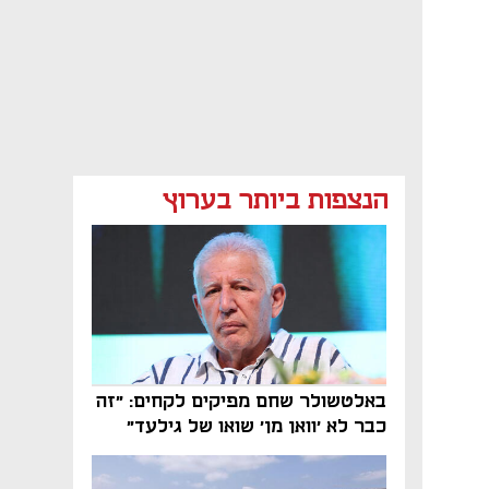
הנצפות ביותר בערוץ
באלטשולר שחם מפיקים לקחים: "זה
כבר לא 'וואן מן' שואו של גילעד"