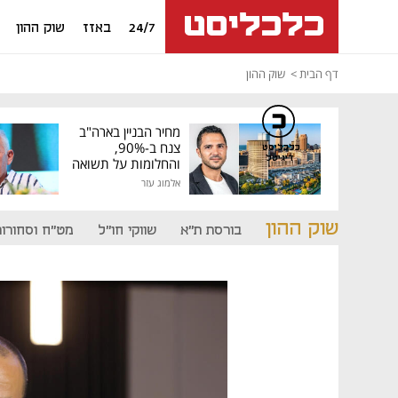
24/7
באזז
שוק ההון
דף הבית
שוק ההון
מחיר הבניין בארה"ב
צנח ב-90%,
כלכליסט
דיגיטל
והחלומות על תשואה
גבוהה התנפצו
אלמוג עזר
שוק ההון
בורסת ת"א
שווקי חו"ל
מט"ח וסחורות