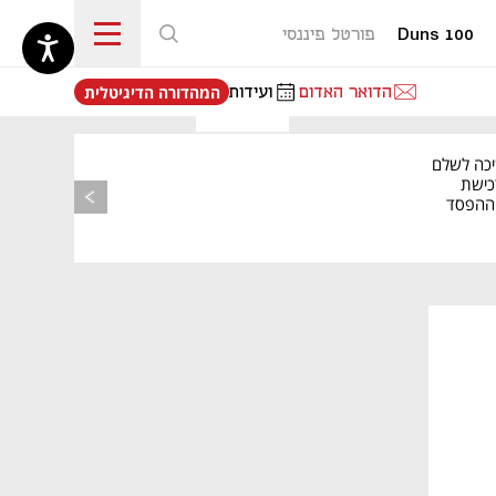
Duns 100
פורטל פיננסי
נפתח בכרטיסייה חדשה
הדואר האדום
ועידות
המהדורה הדיגיטלית
יכה לשלם
כישת
BASE: ההפסד
הרבעוני זינק ל-76