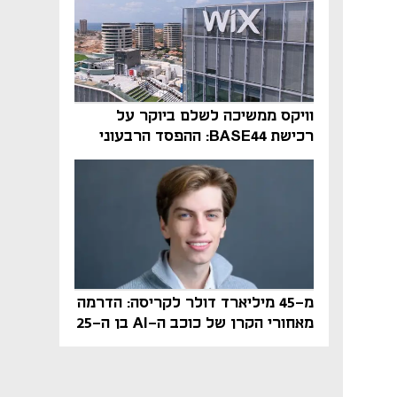
וויקס ממשיכה לשלם ביוקר על
רכישת BASE44: ההפסד הרבעוני
זינק ל-76 מיליון דולר
מ-45 מיליארד דולר לקריסה: הדרמה
מאחורי הקרן של כוכב ה-AI בן ה-25