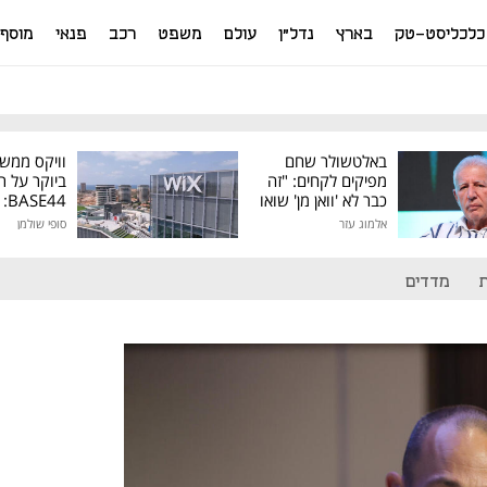
כלכליסט-טק
בארץ
נדל"ן
עולם
משפט
רכב
פנאי
מוסף
באלטשולר שחם
וויקס ממש
מפיקים לקחים: "זה
ביוקר על ר
כבר לא 'וואן מן' שואו
44
של גילעד"
אלמוג עזר
סופי שולמן
מיליון דולר
מדדים