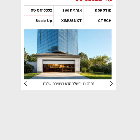
פודקאסט
אנרגיה 360
כלכליסט טק
Scale Up
XIMUSNXT
CTECH
נפתח בכרטיסייה חדשה
נפתח בכרטיסייה חדשה
נפתח בכרטיסייה חדשה
נפתח בכרטיסייה חדשה
יניהם
התכוננו לשלב הבא בצמיחה שלכם!