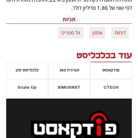
לפי שווי של 1.86 טריליון דולר. 
תגיות
דוחות
אמזון
וול סטריט
עוד בכלכליסט
פודקאסט
אנרגיה 360
כלכליסט טק
Scale Up
XIMUSNXT
CTECH
יסייה חדשה
נפתח בכרטיסייה חדשה