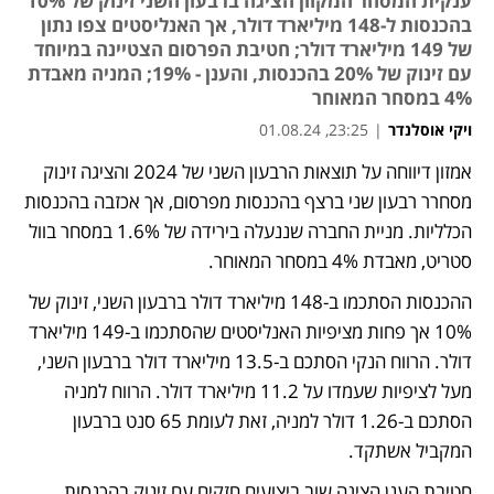
ענקית המסחר המקוון הציגה ברבעון השני זינוק של 10%
בהכנסות ל-148 מיליארד דולר, אך האנליסטים צפו נתון
של 149 מיליארד דולר; חטיבת הפרסום הצטיינה במיוחד
עם זינוק של 20% בהכנסות, והענן - 19%; המניה מאבדת
4% במסחר המאוחר
ויקי אוסלנדר
|
23:25, 01.08.24
אמזון דיווחה על תוצאות הרבעון השני של 2024 והציגה זינוק 
נפתח בכרטיסייה חדשה
מסחרר רבעון שני ברצף בהכנסות מפרסום, אך אכזבה בהכנסות 
הכלליות. מניית החברה שננעלה בירידה של 1.6% במסחר בוול 
סטריט, מאבדת 4% במסחר המאוחר. 
ההכנסות הסתכמו ב-148 מיליארד דולר ברבעון השני, זינוק של 
10% אך פחות מציפיות האנליסטים שהסתכמו ב-149 מיליארד 
דולר. הרווח הנקי הסתכם ב-13.5 מיליארד דולר ברבעון השני, 
מעל לציפיות שעמדו על 11.2 מיליארד דולר. הרווח למניה 
הסתכם ב-1.26 דולר למניה, זאת לעומת 65 סנט ברבעון 
המקביל אשתקד.
חטיבת הענן הציגה שוב ביצועים חזקים עם זינוק בהכנסות 