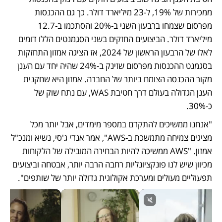
ממכירות של 19%, ל-23 מיליארד דולר. כך גם ההכנסות 
מפרסום שצמחו ברבעון השני ב-20% והסתכמו ב-12.7 
מיליארד דולר. הביצועים החזקים בשני הסגמנטים הללו דומים 
לאלו של הרבעון הראשון של 2024, אז הציגה אמזון התחזקות 
בסגמנט ההכנסות מפרסום שזינק ב-24% שהיה יחד עם הענן 
מקור ההכנסה הצומח ביותר של החברה. אמזון היא שחקנית 
הענן הגדולה בעולם דרך חטיבת WAS, עם נתח שוק של 
כ-30%.
"אנחנו ממשיכים להתקדם במספר מימדים, אבל יותר מכל 
מציגים צמיחה מתמשכת ב-AWS", אמר אנדי ג'סי, נשיא ומנכ"ל 
אמזון. "AWS ממשיכה להיות הבחירה המובילה של הלקוחות 
מכיוון שיש לנו פונקציונליות רחבה הרבה יותר, אבטחה וביצועים 
תפעוליים מעולים ומערכת אקולוגית גדולה יותר של שותפים".