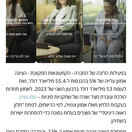
כלכליסט דיגיטל "חינוך הוא המשימה של החיים שלי"_v
אין שעה שלא התעסקתי במשבר - טל אלכסנדרוביץ’ שגב מנהלת משברים תקשורתיים מכל מקום עם ה- Galaxy Z Fold8 Ultra שלה_v
אני לא צריכה את המשרד:
בפעילות הליבה של החברה - הקמעונאות המקוונת - הציגה 
אמזון עלייה של 5% בהכנסות ל-55.4 מיליארד דולר, זאת 
לעומת 53 מיליארד דולר ברבעון השני של 2023. לאמזון תחרות 
הולכת וגוברת מצד שורה של שחקניות סיניות – 
טמו ושיין.
בעקבות הלחץ מאלו אמזון צפויה, לפי הדיווחים, לפתח "חלון 
ראווה דיגיטלי" של מוצרים בעלות נמוכה כדי להתחרות ישירות 
בשתיהן.
מתחילת השנה זינקה מניית אמזון ב-22%, והחברה נסחרת היום 