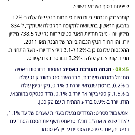
שייפתח בסוף השבוע בשוויץ.
קומרצבנק הגרמני דיווח היום כי הרווח הנקי שלו עלה ב-12% 
ברבעון הראשון, בהשוואה לתקופה המקבילה אשתקד, ל-834 
מיליון יורו - מעל תחזיות האנליסטים לרווח נקי של 738.5 מיליון 
יורו. זהו הרווח הנקי הגבוה ביותר של הבנק מאז 2011. 
ההכנסות עלו גם כן ב-12% ל-3.1 מיליארד יורו - מעל התחזיות. 
מניית קומרצבנק עולה ב-3.2% בבורסה בפרנקפורט.
08:45 - 
מגמה מעורבת באסיה: 
המסחר בבורסות באסיה 
מתנהל במגמה מעורבת. מדד האנג סנג בהונג קונג עולה 
ב-0.2%, בורסת שנגחאי יורדת ב-0.1%, ניקיי ביפן עולה 
ב-1.5%, קוספי בקוריאה יורד ב-0.1%, מדד סנסקס במומבאי, 
הודו, יורד ב-0.9% ברקע המתיחות עם פקיסטן.
 אמש בוול סטריט: המדדים 
ננעלו בעליות שערים של עד 1.1%
, 
לאחר שנשיא ארה"ב דונלד טראמפ חשף את 
הסכם הסחר עם 
בריטניה
, אם כי פרטיו הסופיים עדיין לא סוכמו.