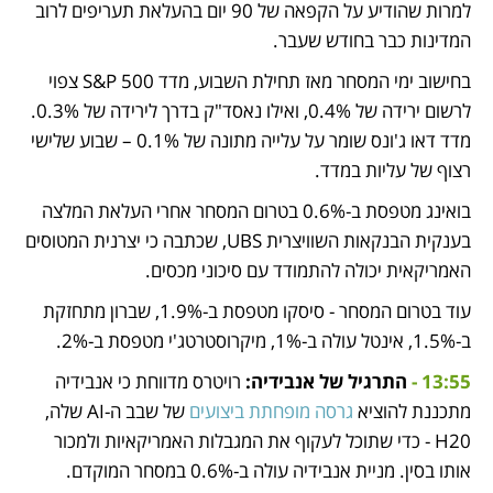
למרות שהודיע על הקפאה של 90 יום בהעלאת תעריפים לרוב 
המדינות כבר בחודש שעבר.
בחישוב ימי המסחר מאז תחילת השבוע, מדד S&P 500 צפוי 
לרשום ירידה של 0.4%, ואילו נאסד"ק בדרך לירידה של 0.3%. 
מדד דאו ג'ונס שומר על עלייה מתונה של 0.1% – שבוע שלישי 
רצוף של עליות במדד.
בואינג מטפסת ב-0.6% בטרום המסחר אחרי העלאת המלצה 
בענקית הבנקאות השוויצרית UBS, שכתבה כי יצרנית המטוסים 
האמריקאית יכולה להתמודד עם סיכוני מכסים.
עוד בטרום המסחר - סיסקו מטפסת ב-1.9%, שברון מתחזקת 
ב-1.5%, אינטל עולה ב-1%, מיקרוסטרטג'י מטפסת ב-2%.
13:55 - 
התרגיל 
של אנבידיה:
 רויטרס מדווחת כי אנבידיה 
מתכננת להוציא 
גרסה מופחתת ביצועים
 של שבב ה-AI שלה, 
H20 - כדי שתוכל לעקוף את המגבלות האמריקאיות ולמכור 
אותו בסין. מניית אנבידיה עולה ב-0.6% במסחר המוקדם.