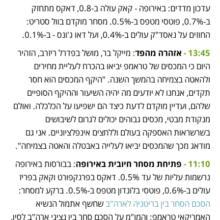
עדכון מדדים: באירופה - קאק עולה ב-0.8, דאקס מתחזק 
ב-0.7%, פוטסי מטפס ב-0.5%. מסחר מוקדם בוול סטריט: 
החוזים על נאסד"ק עולים ב-0.4%, ועל דאו ג'ונס - ב-0.1%.
13:45 - 
אזהרה מהפד
: 
מייקל בר, מושל בפדרל ריזרב, הזהיר 
היום כי המכסים של טראמפ יביאו בהכרח לעליית מחירים 
ולהאטה בצמיחה בהמשך השנה. "היקף המכסים הוא חסר 
תקדים, אנחנו לא יודעים מה יהיה השיעור וההיקף הסופיים 
שלהם, ועדיין מוקדם לדעת כיצד הם ישפיעו על הכלכלה. ואולם 
מנקודת מבטי, מכסים גבוהים יכולים לגרום לשיבושים 
בשרשראות האספקה בעולם וללחצים אינפלציוניים. אני גם 
מודאג מכך שהמכסים יביאו לעלייה באבטלה והאטה בצמיחה".
11:10 - 
פתיחת מסחר חיובית באירופה
: בבורסות באירופה 
נרשמות עליות של עד 0.5%. דאקס בפרנקפורט וקאק בפריז 
עולים ב-0.6%, פוטסי בלונדון מטפס ב-0.5%. ברקע למסחר: 
הסכם הסחר בין בריטניה לארה"ב
 שחשף אתמול הנשיא 
האמריקאי טראמפ; והמו"מ על הסכם סחר בין נציגי ארה"ב לסין, 