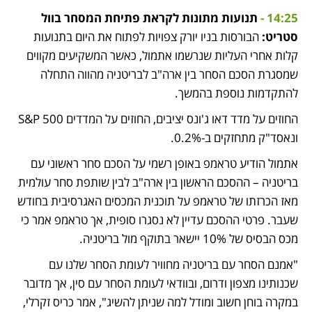
14:25 - 
תנועות מתונות לקראת פתיחת המסחר בוול 
סטריט: 
הבורסות בניו יורק צפויות לפתוח את היום בתנועות 
קלות אחרי העליות שנרשמו אתמול, כאשר המשקיעים מקווים 
שמסגרת הסכם הסחר בין ארה"ב לבריטניה מהווה התחלה 
להתקדמות נוספת בהמשך.
החוזים על מדד דאו ג'ונס יציבים, החוזים על המדדים S&P 500 
ונאסד"ק מתחזקים ב-0.2%.
אתמול הודיע טראמפ באופן רשמי על הסכם סחר ראשוני עם 
בריטניה – ההסכם הראשון בין ארה"ב לבין שותפת סחר עולמית 
מאז הכרזתו של טראמפ על תוכנית המכסים האגרסיבית בחודש 
שעבר. פרטי ההסכם עדיין לא נסגרו סופית, אך טראמפ אמר כי 
מכס הבסיס של 10% יישאר בתוקף מול בריטניה.
"אמנם הסחר עם בריטניה מחוויר לעומת הסחר שלנו עם 
שכנותינו מצפון ודרום, ובוודאי לעומת הסחר עם סין, אך מדובר 
במקרה בוחן חשוב ומודל למה שניתן להשיג", אמר כריס זקרלי, 