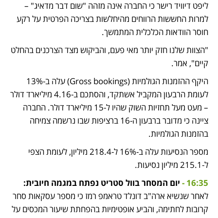
ליפט דיוויד רישר כי החברה אינה מזהה "שום דבר מדאיג" – 
למרות החששות הרווחים מהיחלשות בצריכה הפרטית על רקע 
חוסר הוודאות הכלכלית המתמשך.
"הצוות שלנו חזק יותר מאי פעם, והביקוש מצד הצרכנים בהחלט 
קיים", אמר.
היקף ההזמנות הגולמיות (Gross bookings) עלה ב-13% 
לעומת הרבעון המקביל אשתקד, והסתכם ב-4.16 מיליארד דולר 
– מעט מעל תחזיות השוק שהיו ל-15 מיליארד דולר. החברה 
ציינה כי מדובר ברבעון ה-16 ברציפות שבו נרשמה צמיחה 
בהזמנות הגולמיות.
מספר הנסיעות עלה ב-16% ל-218.4 מיליון, לעומת הצפי 
ל-215.1 מיליון נסיעות.
16:35 - 
יום המסחר בוול סטריט נפתח במגמה חיובית:
לאחר שנשיא ארה"ב דונלד טראמפ רמז כי מספר עסקאות סחר 
קרובות לחתימה, והביע אופטימיות בהפחתת שיעור המכסים על 