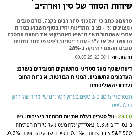
שיחות הסחר של סין וארה"ב
טראמפ כתב כי "הסכמי סחר רבים בקנה, כולם טובים
(מצוינים!)!" - נציגי המדינות יחלו בסוף השבוע במו"מ,
אחרי שאתמול חשף הנשיא האמריקאי את מתווה ההסכם
הראשון של ארה"ב - עם בריטניה; ליפט פרסמה נתונים
טובים מהצפוי וזינקה ב-28%
חדשות חוץ
|
23:00, 09.05.25
דיווח שוטף מוול סטריט ומהשווקים המובילים בעולם: 
נפתח בכרטיסייה חדשה
נפתח בכרטיסייה חדשה
נפתח בכרטיסייה חדשה
נפתח בכרטיסייה חדשה
נפתח בכרטיסייה חדשה
נפתח בכרטיסייה חדשה
העדכונים החשובים, המניות הבולטות, איגרות החוב 
ועדכוני האנליסטים
הצטרפו לעדכונים שוטפים בערוץ הטלגרם של מדור שוק ההון 
בכלכליסט
23:00 -
 וול סטריט נעלה את יום המסחר ביציבות:
 דאו 
ג'ונס ירד ב-0.3%, נאסד"ק עלה מעט מעל נקודת הפתיחה ו-
S&P 500 איבד פחות מ-0.1%. בסיכום שבועי הם איבדו 0.2%, 