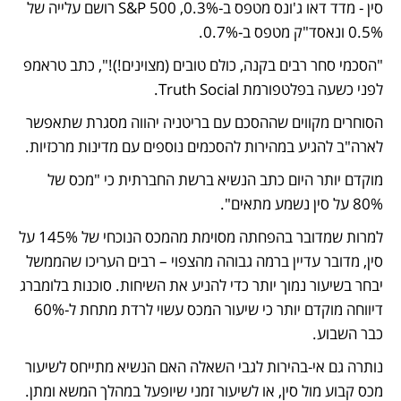
סין - מדד דאו ג'ונס מטפס ב-0.3%, S&P 500 רושם עלייה של 
0.5% ונאסד"ק מטפס ב-0.7%.
"הסכמי סחר רבים בקנה, כולם טובים (מצוינים!)!", כתב טראמפ 
לפני כשעה בפלטפורמת Truth Social.
הסוחרים מקווים שההסכם עם בריטניה יהווה מסגרת שתאפשר 
לארה"ב להגיע במהירות להסכמים נוספים עם מדינות מרכזיות.
מוקדם יותר היום כתב הנשיא ברשת החברתית כי "מכס של 
80% על סין נשמע מתאים".
למרות שמדובר בהפחתה מסוימת מהמכס הנוכחי של 145% על 
סין, מדובר עדיין ברמה גבוהה מהצפוי – רבים העריכו שהממשל 
יבחר בשיעור נמוך יותר כדי להניע את השיחות. סוכנות בלומברג 
דיווחה מוקדם יותר כי שיעור המכס עשוי לרדת מתחת ל-60% 
כבר השבוע.
נותרה גם אי-בהירות לגבי השאלה האם הנשיא מתייחס לשיעור 
מכס קבוע מול סין, או לשיעור זמני שיופעל במהלך המשא ומתן.