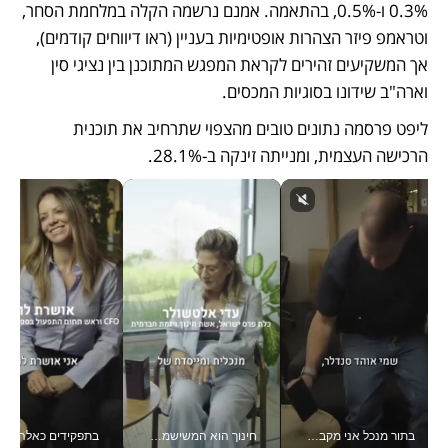
0.3% ו-0.5%, בהתאמה. אמנם נרשמה הקלה במלחמת הסחר, 
וטראמפ פיזר הצהרות אופטימיות בעניין (ראו דיווחים קודמים), 
אך המשקיעים זהירים לקראת המפגש המתוכנן בין נציגי סין 
וארה"ב שידונו בסוגיות המכסים.
ליפט פרסמה נתונים טובים מהצפוי שתרחיב את תוכנית 
הרכישה העצמית, ומנייתה זינקה ב-28.1%.
בתור מנכל אני מקבל מאות החלטות ביום, וה- Galaxy Z Fold8 Ultra עוזר לי לחתוך אותן מהר יותר_v
חינוך הוא המשישמה של החיים שלי - V
בתפקידים כאלה אי אפשר לח