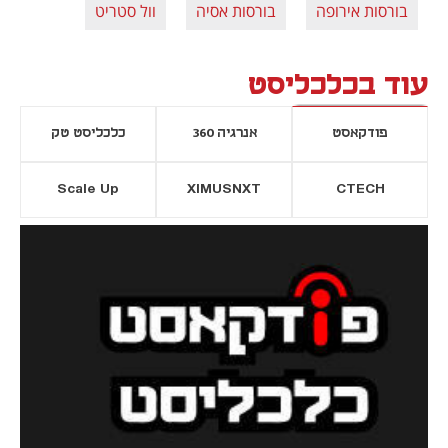
בורסות אירופה
בורסות אסיה
וול סטריט
עוד בכלכליסט
פודקאסט
אנרגיה 360
כלכליסט טק
Scale Up
XIMUSNXT
CTECH
יסייה חדשה
נפתח בכרטיסייה חדשה