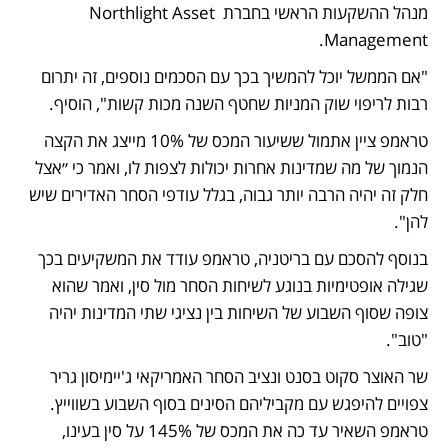
מנהל ההשקעות הראשי בחברת Northlight Asset 
Management.
"אם הממשל יוכל להמשיך בכך עם הסכמים נוספים, זה יתרום 
רבות לריפוי שוק המניות שחטף השנה מכות קשות", הוסיף.
טראמפ ציין אתמול ששיעור המכס של 10% מייצג את הקצה 
הנמוך של מה שמדינות אחרות יכולות לצפות לו, ואמר כי ״אצל 
חלק זה יהיה הרבה יותר גבוה, בגלל עודפי הסחר האדירים שיש 
להן".
בנוסף להסכם עם בריטניה, טראמפ עודד את המשקיעים בכך 
שגילה אופטימיות בנוגע לשיחות הסחר מול סין, ואמר שהוא 
צופה שסוף השבוע של השיחות בין נציגי שתי המדינות יהיה 
"טוב".
שר האוצר סקוט בסנט ונציב הסחר האמריקאי ג'יימיסון גריר 
צפויים להיפגש עם מקביליהם הסינים בסוף השבוע בשווייץ. 
טראמפ השאיר עד כה את המכס של 145% על סין בעינו, 