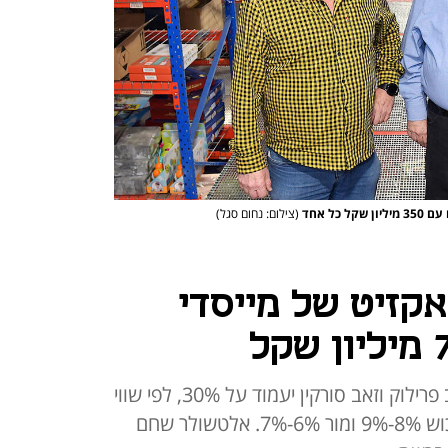
(צילום: נחום סגל)
קזיט של מייסדי
הנתח שימכרו מייסדי החברה יעקב פרילוק וזאב סורקין יעמוד על 30%, לפי שווי
של 2.33 מיליארד שקל. מגדל תרכוש 8%‑9% ומור 6%‑7%. אלטשולר שחם