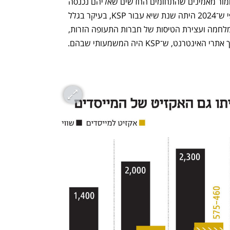
נראה כי בתי ההשקעות אלטשולר, מגדל ומור מאמינים שהתחומים החדשים שאליהם נכנסה 
החברה יתרמו להמשך צמיחתה, אף על פי ש־2024 היתה שנת שיא עבור KSP, בעיקר בגלל 
שבשנה זו האזרחים נשארו בארץ עקב המלחמה ועצירת הטיסות של חברות התעופה הזרות, 
ט, ש־KSP היה המשמעותי שבהם.