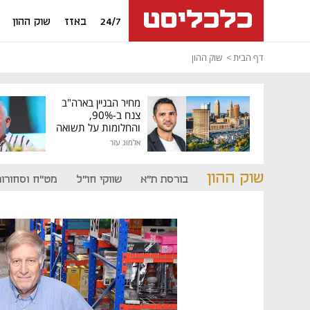
24/7
באזז
שוק ההון
דף הבית
שוק ההון
מחיר הבניין בארה"ב
צנח ב-90%,
והחלומות על תשואה
גבוהה התנפצו
אלמוג עזר
שוק ההון
בורסת ת"א
שווקי חו"ל
מט"ח וסחורות