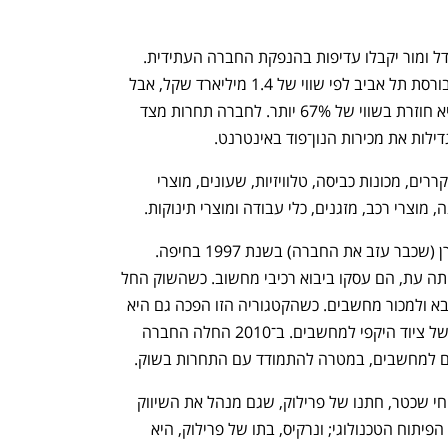
על פי הערכות בשוק, אלטשולר שחם, מגדל ומור יקבלו עדיפות בהנפקת החברה העתידית. 
כזכור, ב־2021 ביקשה החברה להנפיק בבורסת תל אביב לפי שווי של 1.4 מיליארד שקל, אבל 
נסוגה לאחר שהשוק גמגם מולה. עתה היא חוזרת בשווי של 67% יותר. לחברה תחרות מצד 
ילות את מכירות הנון־פוד באינטרנט.
ל־KSP יש 62 סניפים, בהם ניתן למצוא מקררים, מכונות כביסה, טלוויזיות, שעונים, מוצרי 
 מוצרי רכב, מזגנים, כלי עבודה ומוצרי תינוקות. 
KSP הוקמה בידי סורקין, פרילוק ועודד קורן (שכבר עזב את החברה) בשנת 1997 בחיפה. 
הסניף הראשון היה בדירת חדר בעיר. באותה עת, הם עסקו ביבוא רכיבי מחשוב. כשהשוק החל 
להיות מוצף והמחירים צנחו, הם החלו לייבא ולמכור מחשבים. כשהקטגוריה הזו הפכה גם היא 
לתחרותית מאוד, הם התרחבו לקטגוריות של ציוד היקפי למחשבים. ב־2010 החלה החברה 
ם למחשבים, במטרה להתמודד עם התחרות בשוק.
את הפיתוח העסקי של החברה מוביל אביחי שכטר, חתנו של פרילוק, שגם מנהל את השיווק 
של החברה; רן, בנו של סורקין, אחראי על הפיתוח הטכנולוגי; ונרקיס, בתו של פרילוק, היא 