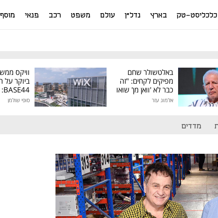
כלכליסט-טק
בארץ
נדל"ן
עולם
משפט
רכב
פנאי
מוסף
באלטשולר שחם
וויקס ממש
מפיקים לקחים: "זה
ביוקר על ר
כבר לא 'וואן מן' שואו
44
של גילעד"
אלמוג עזר
סופי שולמן
מיליון דולר
מדדים