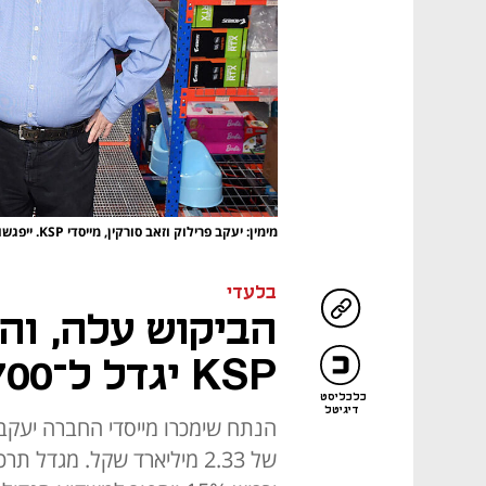
מימין: יעקב פרילוק וזאב סורקין, מייסדי KSP. ייפגשו עם 350 מיליון שקל כל אחד
בלעדי
הביקוש עלה, והא
KSP יגדל ל־700 מיליון שקל
כלכליסט
דיגיטל