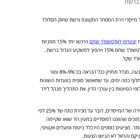
המוסדיים הביעו אמון בחברה. האקזיט של מייסדי זירת המסחר המקוונת ורשת שיווק הסלולר 
 
יצטרפו לאלטשולר שחם
 וירכשו יחד 15% ממניות 
הרשת. במקביל, ירכוש בית ההשקעות אלטשולר שחם 15% ויהפוך למשקיע הגדול ברשת. 
חלוקת המניות בין מגדל ומור עדיין לא נקבעה. מגדל תחזיק ככל הנראה בכ־9%-8% ומור 
ב־7%-6%. עד לחתימת העסקה צפויים לחלוף כמה ימים, עד שתאושר סופית בוועדות השונות 
של שלושת הגופים המוסדיים ויסתיימו חילופי הטיוטות בין עורכי הדין. את התהליך מנהל לידר 
בפרסום הראשון בכלכליסט על כוונת המכירה של המייסדים, דובר על מכירת נתח של 25% לפי 
שווי של 2 מיליארד שקל לחברה, אולם הנתונים שהוצגו למוסדיים במעין רוד שואו שקיימה 
החברה שכנעו אותם כי הפוטנציאל גדול יותר. מציעים נוספים היו כלל ביטוח ופועלים אקוויטי, 
ניקס והראל לא הגישו הצעות.