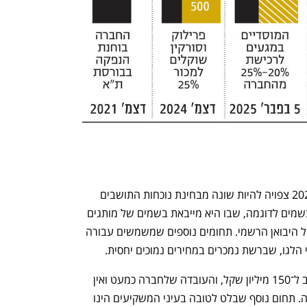
החברה תנסה להתגבר על העובדה ש־2025 צפויה להיות שונה מבחינת נוכחות התושבים 
בארץ, באמצעות שימת דגש על תחום הבשמים לדוגמה, שבו היא מייבאת בשמים של מותגים 
מובילים ומוכרת אותם במחיר נמוך מזה של היבואן הרשמי. תחומים נוספים שמשמשים עבורה 
 הלגו, שברשת נמכרים במחירים נמוכים יחסית. 
הרווח של KSP בשנת 2024 מוערך בקרוב ל־150 מיליון שקל, והעובדה שלחברה כמעט ואין 
חוב מאפשרת לה להציג את רווחיות גבוהה. תחום נוסף שבלט לטובה בעיני המשקיעים הינו 