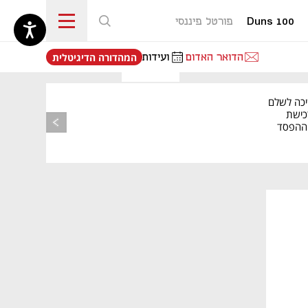
Duns 100
פורטל פיננסי
נפתח בכרטיסייה חדשה
הדואר האדום
ועידות
המהדורה הדיגיטלית
יכה לשלם
כישת
BASE: ההפסד
הרבעוני זינק ל-76