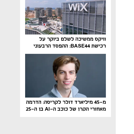
וויקס ממשיכה לשלם ביוקר על
רכישת BASE44: ההפסד הרבעוני
זינק ל-76 מיליון דולר
מ-45 מיליארד דולר לקריסה: הדרמה
מאחורי הקרן של כוכב ה-AI בן ה-25