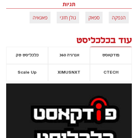
תגיות
הנפקה
ספאק
גולן חזני
פאגאיה
עוד בכלכליסט
פודקאסט
אנרגיה 360
כלכליסט טק
Scale Up
XIMUSNXT
CTECH
יסייה חדשה
נפתח בכרטיסייה חדשה