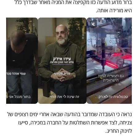
ברור מדוע הודעה כזו מקפיצה את המניה מאחר שבדרך כלל 
היא מורידה אותה.
טכנולוגיה זה לא רק בהייטק: גם תעשיית המזון הישראלית מאמצת כלי AI, אוטומציה וניתוח דאטה בזמן אמת
זה שינה לי את החיים: איך עידו איז'ק הופך את הסמארטפון לכלי צילום מקצועי_v
בתור מנכל אני מקבל מאות הח
נראה כי העובדה שמדובר בהודעה שבאה אחרי ימים רצופים של 
צניחה, לצד אפשרות השתלטות על החברה במכירה, סייעו 
לזינוק החריג.