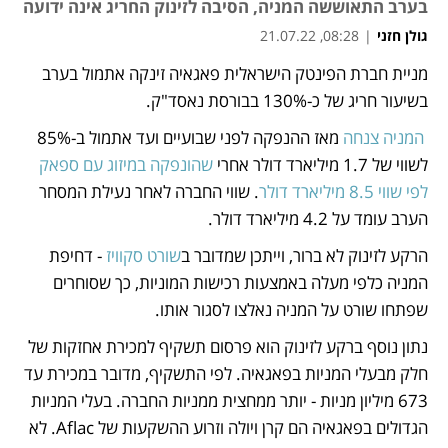
בערב התאוששה המניה, הסיבה לזינוק החריג אינה ידועה
גולן חזני
|
08:28, 21.07.22
מניית חברת הפינטק הישראלית פאגאיה זינקה אתמול בערב 
נפתח בכרטיסייה חדשה
נפתח בכרטיסייה חדשה
נפתח בכרטיסייה חדשה
בשיעור חריג של כ-130% בבורסת נאסד"ק.
המניה צנחה
 מאז ההנפקה לפני שבועיים ועד אתמול ב-85% 
לשווי של 1.7 מיליארד דולר אחרי 
שהונפקה במיזוג עם ספאק 
לפי שווי 8.5 מיליארד דולר
. שווי החברה לאחר נעילת המסחר 
הערב עומד על 4.2 מיליארד דולר.
הרקע לזינוק לא ברור, וייתכן שמדובר ב
שורט סקוויז
 - דחיפת 
המניה כלפי מעלה באמצעות רכישות המוניות, כך שסוחרים 
שפתחו שורט על המניה נאלצו לסגור אותו.
נתון נוסף ברקע לזינוק הוא פרסום תשקיף למכירת אחזקות של 
חלק מבעלי המניות בפאגאיה. לפי התשקיף, מדובר במכירת עד 
673 מיליון מניות - יותר ממחצית ממניות החברה. בעלי המניות 
הגדולים בפאגאיה הם קרן ויולה וזרוע ההשקעות של Aflac. לא 