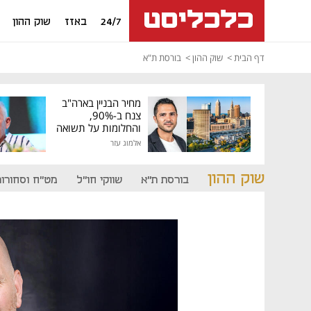
24/7
באזז
שוק ההון
דף הבית
שוק ההון
בורסת ת"א
מחיר הבניין בארה"ב
צנח ב-90%,
והחלומות על תשואה
גבוהה התנפצו
אלמוג עזר
שוק ההון
בורסת ת"א
שווקי חו"ל
מט"ח וסחורות