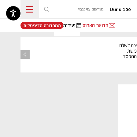
Duns 100
פורטל פיננסי
נפתח בכרטיסייה חדשה
הדואר האדום
ועידות
המהדורה הדיגיטלית
יכה לשלם
כישת
BASE: ההפסד
הרבעוני זינק ל-76