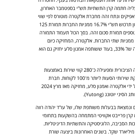
הייתה התנאי המתלה המרכזי לעסקה שעליה חתמה קרן התשתיות תש"י בספטמבר האחרון, 
במסגרתה תרכוש 33% מחברת אלקטרה־אפיקים ונתח זהה מחברת אלקטרה מוטורס לפי שווי 
מצרפי של 750 מיליון שקל. בשלב הראשון תרכוש תש"י 16.7% ממניות החברות תמורת 125 
נפתח בכרטיסייה חדשה
נפתח בכרטיסייה חדשה
מיליון שקל, ובשלב השני תרכוש 16.7% נוספים תמורת סכום זהה. בסך הכול תעמוד התמורה 
על 250 מיליון שקל, ותש"י תחזיק ב־33% ממניות שתי החברות. אלקטרה, המחזיקה כיום 
ב־51% מכל אחת מהחברות, תרד להחזקה של 33%, בעוד ששותפה אמנון סלע יחזיק גם הוא 
אלקטרה־אפיקים פועלת בתחום התחבורה הציבורית ומפעילה כ־280 קווי שירות באמצעות 
כ־1,250 אוטובוסים. בנוסף, החברה מספקת שירותי הסעות ליותר מ־100 לקוחות. חברת 
ענף במתח גבוה
מדברים כלכלה, עסקים ומה שב
אלקטרה מוטורס, שהוקמה ביולי 2023 על ידי אלקטרה ואמנון סלע, מחזיקה מאז מרץ 2024 
ני יוטונג (Yutong).
קרן תש"י, המנוהלת על ידי ירון קסטנבאום ונמצאת בבעלות משותפת שלו, של עו"ד יהודה רווה 
ושל קבוצת הביטוח והפיננסים הראל, היא קרן פרייבט אקוויטי המתמחה בהשקעות בתחומי 
האנרגיה, התחבורה, התשתיות, המים, איכות הסביבה, הלוגיסטיקה והתשתיות הדיגיטליות. 
הקרן מנהלת כיום נכסים בהיקף של כ־10 מיליארד שקל. בשנים האחרונות ביצעה שורת 