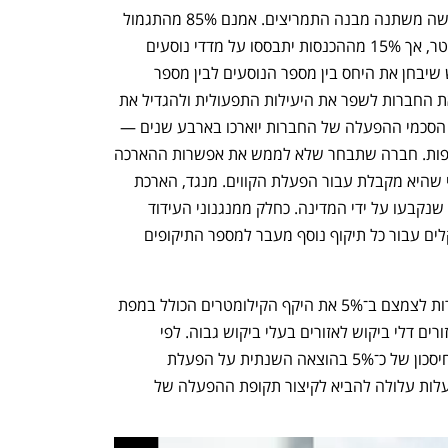
למספר הנוסעים. במסגרת ההסדרה החדשה משתנה מבנה התמריצים. אמנם 85% מהתגמול 
לחברות ימשיך להתבסס על עלות לקילומטר, אך 15% מההכנסות יתבססו על מדדי נוסעים 
ותמריצי ביקוש. בנוסף, ייקבע מנגנון חדש שיבחן את היחס בין מספר הנוסעים לבין מספר 
הקילומטרים המופעלים, במטרה לעודד את החברות לשפר את היעילות התפעולית ולהגדיל את 
מספר המשתמשים בשירות. עוד נקבע כי הסכמי ההפעלה של החברות יוארכו בארבע שנים — 
תחילה בשנתיים ולאחר מכן בשנתיים נוספות. חברה שתבחר שלא לממש את אפשרות ההארכה 
תספוג הפחתה של 7% מהתשלום השנתי שהיא מקבלת עבור הפעלת הקווים. מנגד, הארכת 
ההסכמים מותנית בעמידה ביעדי השירות שנקבעו על ידי המדינה. כחלק ממנגנוני העידוד 
החדשים, החברות יקבלו תמריץ של 4 שקלים עבור כל תיקוף נוסף מעבר למספר התיקופים 
במסגרת תוכנית ההתייעלות יידרשו החברות לצמצם ב־5% את היקף הקילומטרים הכולל במפת 
הקווים שלהן, ולהסיט 5% של פעילות מאזורים דלי ביקוש לאזורים בעלי ביקוש גבוה. לפי 
הערכות המדינה, מהלך זה צפוי להביא לחיסכון של כ־5% בהוצאה השנתית על הפעלת 
תחבורה ציבורית. אי־עמידה ביעדי ההתייעלות עלולה להביא לקיצור תקופת ההפעלה של 