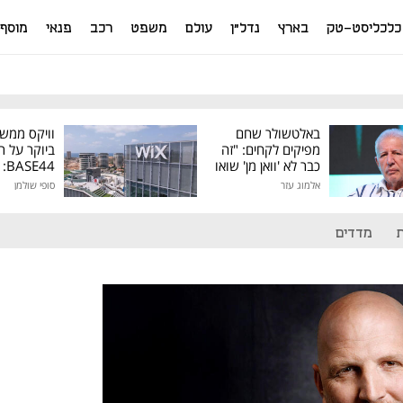
כלכליסט-טק
בארץ
נדל"ן
עולם
משפט
רכב
פנאי
מוסף
באלטשולר שחם
וויקס ממש
מפיקים לקחים: "זה
ביוקר על ר
כבר לא 'וואן מן' שואו
44
של גילעד"
אלמוג עזר
סופי שולמן
מיליון דולר
מדדים