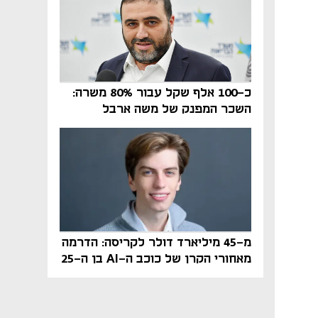
כ-100 אלף שקל עבור 80% משרה:
השכר המפנק של משה ארבל
במהדרין נחשף
מ-45 מיליארד דולר לקריסה: הדרמה
מאחורי הקרן של כוכב ה-AI בן ה-25