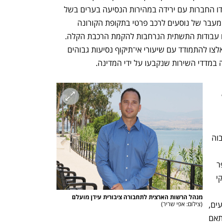
וחברות נוספות. בשנים האחרונות התמודדו החברות עם ירידה במהירות הנסיעה בערים בשל 
עומסי תנועה גוברים, בין היתר על רקע המעבר של נוסעים לרכב פרטי בתקופת הקורונה 
וההתאוששות האיטית לאחריה. לכך נוספו עבודות התשתית הנרחבות להקמת הרכבת הקלה. 
במקביל, החברות התקשו בגיוס נהגים, נאלצו להתמודד עם שיעורי אי־תיקוף נסיעות גבוהים 
ה במדדי השירות שנקבעו על ידי המדינה.
החדשה הוא תוכנית התייעלות בהיקף של 
פעילות באזורים בעלי ביקוש נמוך והסטת 
משאבים וקווים לאזורים שבהם הביקוש גבוה 
הציבורית תשלום מהמדינה על בסיס מספר 
הקילומטרים שביצעו בפועל. המודל העסקי 
מנהל הרשות הארצית לתחבורה ציבורית עידן מועלם

נסיעה, בניכוי ההכנסות שהתקבלו מהנוסעים, 
(
צילום: אפי שריר
)
ובתוספת מנגנון תמרוץ שנתי שנקבע בהתאם 