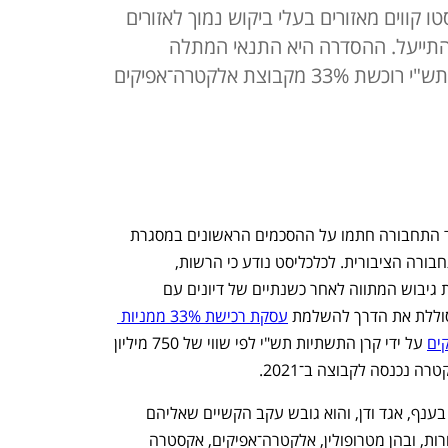
 קווים מאזורים בעלי ביקוש נמוך לאזורים
להתייעל. ההסדרה היא התנאי המתלה
המרכזי למימוש העסקה שבה קרן תש"י רוכשת 33% מקבוצת אלקטרה־אפיקים
הרשות הארצית לתחבורה ציבורית ומשרד התחבורה חתמו על ההסכמים הראשונים במסגרת 
ההסדרה הענפית החדשה של חברות התחבורה הציבורית. לכלכליסט נודע כי הרשות, 
המנוהלת על ידי עידן מועלם, השלימה את גיבוש המתווה לאחר כשנתיים של דיונים עם 
וללת את הדרך להשלמת 
עסקת רכישת 33% ממניות 
ים
 על ידי קרן התשתיות תש"י לפי שווי של 750 מיליון 
המתווה לא חל על שתי החברות הגדולות בענף, אגד ודן, והוא גובש עקב הקשיים שאליהם 
נקלעו מפעילות התחבורה הציבורית האחרות, ובהן מטרופולין, אלקטרה־אפיקים, אקסטרה 