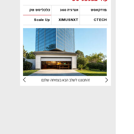
פודקאסט
אנרגיה 360
כלכליסט טק
Scale Up
XIMUSNXT
CTECH
נפתח בכרטיסייה חדשה
נפתח בכרטיסייה חדשה
נפתח בכרטיסייה חדשה
נפתח בכרטיסייה חדשה
יניהם
התכוננו לשלב הבא בצמיחה שלכם!