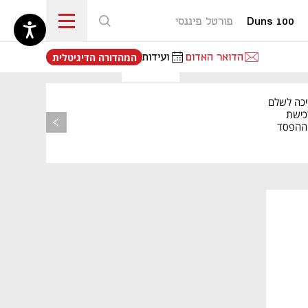
Duns 100
פורטל פיננסי
נפתח בכרטיסייה חדשה
הדואר האדום
ועידות
המהדורה הדיגיטלית
יכה לשלם
כישת
BASE: ההפסד
הרבעוני זינק ל-76