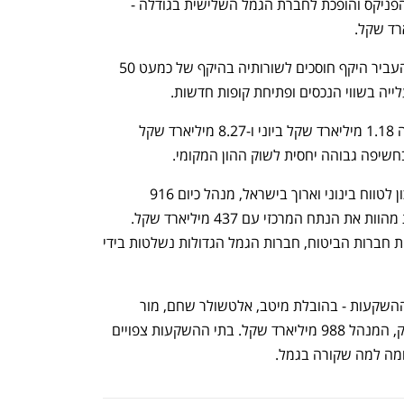
88.5 מיליארד שקל ובכך היא עוקפת את הפניקס והופכת לחברת הגמל השלישית בגודלה - 
בין השנים 2020 ל-2024 מור הצליחה להעביר היקף חוסכים לשורותיה בהיקף של כמעט 50 
יה בשווי הנכסים ופתיחת קופות חדשות. 
אנליסט, המנהלת 68 מיליארד שקל, גייסה 1.18 מיליארד שקל ביוני ו-8.27 מיליארד שקל 
חשיפה גבוהה יחסית לשוק ההון המקומי.
שוק קופות הגמל, שמרכז את עיקר החיסכון לטווח בינוני וארוך בישראל, מנהל כיום 916 
מיליארד שקל. מתוכם, קרנות ההשתלמות מהוות את הנתח המרכזי עם 437 מיליארד שקל. 
בניגוד לקרנות הפנסיה הגדולות שבשליטת חברות הביטוח, חברות הגמל הגדולות נשלטות בידי 
נכון להיום, קרנות הפנסיה שבניהול בתי ההשקעות - בהובלת מיטב, אלטשולר שחם, מור 
ואינפיניטי - מחזיקות ב-11% בלבד מהשוק, המנהל 988 מיליארד שקל. בתי ההשקעות צפויים 
ומה למה שקורה בגמל.