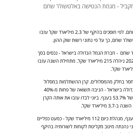
ארד שקל; במקביל - מגמת הנטישה באלטשולר שחם
הלקוחות ממשיכים לעזוב את אלטשולר שחם. לפי חוסכים בהיקף של 2.3 מיליארד שקל עזבו 
ולר שחם, כך על פי נתוני רשות שוק ההון. 
נכון להיום מנהלת בקופות הגמל אלטשולר שחם  - חברת הגמל הגדולה בישראל - נכסים בסך 
130 מיליארד שקל, כאשר בשיא בשנת 2021 ניהלה 215 מיליארד שקל. מתחילת השנה עזבו 
העזיבה נרשמת בעיקר על רקע תשואות חסר בחלק מהמסלולים. קרן ההשתלמות במסלול 
הכללי, שמחזיקה 34.8 מיליארד שקל - הגדולה בישראל - הניבה תשואה של פחות מ-40% 
בחמש השנים האחרונות, לעומת ממוצע של 53.7% בענף. ביוני לבדו עזבו את אותה הקרן 
חברת הגמל של מיטב, השנייה בגודלה בענף, מנהלת כיום 112 מיליארד שקל - כמעט כפליים 
מהיקפה לפני שלוש שנים וחצי. בחודש יוני נהנתה מיטב מקליטת לקוחות לשורותיה בהיקף 