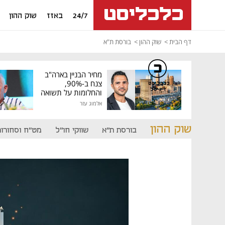
24/7
באזז
שוק ההון
דף הבית
שוק ההון
בורסת ת"א
מחיר הבניין בארה"ב
צנח ב-90%,
כלכליסט
דיגיטל
והחלומות על תשואה
גבוהה התנפצו
אלמוג עזר
שוק ההון
בורסת ת"א
שווקי חו"ל
מט"ח וסחורות