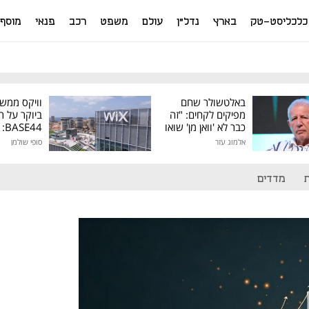
כלכליסט-טק
בארץ
נדל"ן
עולם
משפט
רכב
פנאי
מוסף
באלטשולר שחם
וויקס ממש
מפיקים לקחים: "זה
ביוקר על ר
כבר לא 'וואן מן' שואו
44
של גילעד"
אלמוג עזר
סופי שולמן
מיליון דולר
מדדים