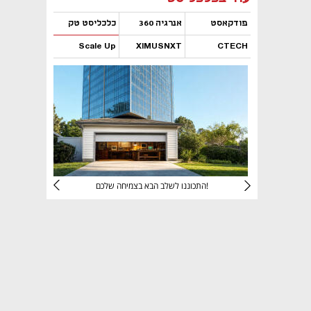
פודקאסט
אנרגיה 360
כלכליסט טק
Scale Up
XIMUSNXT
CTECH
נפתח בכרטיסייה חדשה
נפתח בכרטיסייה חדשה
נפתח בכרטיסייה חדשה
נפתח בכרטיסייה חדשה
יניהם
התכוננו לשלב הבא בצמיחה שלכם!