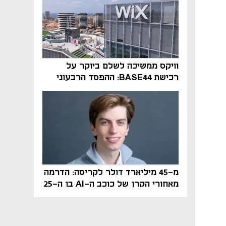
וויקס ממשיכה לשלם ביוקר על
רכישת BASE44: ההפסד הרבעוני
זינק ל-76 מיליון דולר
מ-45 מיליארד דולר לקריסה: הדרמה
מאחורי הקרן של כוכב ה-AI בן ה-25