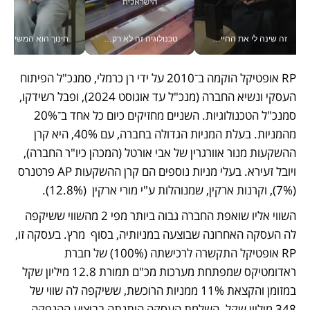
זה שינה לי את החיים: איך עידו איז'ק הופך את הסמארטפון לכלי צילום מקצועי_v
טכנולוגיה זה לא רק בהייטק: גם תעשיית המזון הישראלית מאמצת כלי AI, אוטומציה וניתוח דאטה בזמן אמת
חינוך הוא המש
RP אופטיקל הוקמה ב־2010 על ידי רן כרמלי, סמנכ"ל הפיתוח 
העסקי ונשיא החברה (מנכ"ל עד אוגוסט 2024), ופבל רשידקו, 
סמנכ"ל הטכנולוגיות. השניים מחזיקים כיום כל אחד ב־20% 
מהמניות. בעלת המניות הגדולה בחברה, עם 40%, היא קרן 
ההשקעות מנור אוורגרין של אבי אורטל (המכהן כיו"ר החברה), 
ויובל זעירא. בעלי מניות נוספים הם קרן ההשקעות AP פרטנרס 
(7%), וקרנות ארקין, שמנוהלות ע"י מורי ארקין  (12.8%). 
השווי אליו שואפת החברה גבוה ביותר מפי 2 מהשווי ששיקפה 
לה העסקה האחרונה שבוצעה במניותיה, בסוף  מרץ. בעסקה זו, 
RP אופטיקל התקשרה לרכישתה (100%) של חברת 
ראדומטיקס שמפתחת מערכות מכ"ם תמורת 12.8 מיליון שקל 
במזומן והקצאת 11% ממניות הרוכשת, ששיקפה לה שווי של 
348 מיליון שקל. השלמת העסקה הותנתה בביצוע ההנפקה.