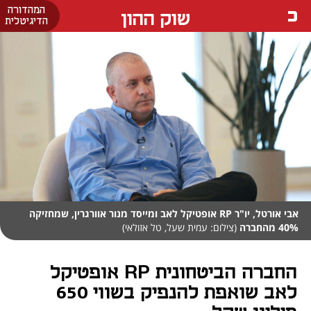
המהדורה
שוק ההון
הדיגיטלית
אבי אורטל, יו"ר RP אופטיקל לאב ומייסד מנור אוורגרין, שמחזיקה
40% מהחברה
(צילום: עמית שעל, טל אזולאי)
החברה הביטחונית RP אופטיקל
לאב שואפת להנפיק בשווי 650