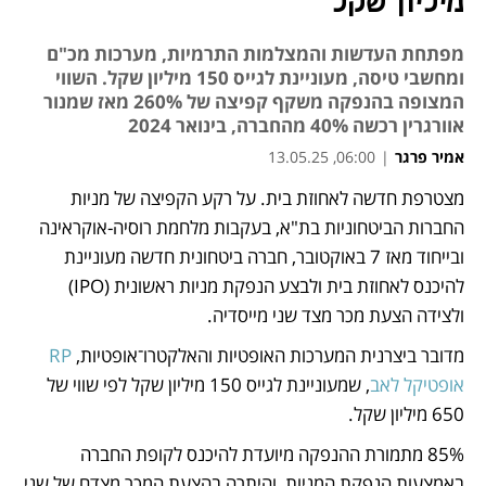
מיליון שקל
מפתחת העדשות והמצלמות התרמיות, מערכות מכ"ם
ומחשבי טיסה, מעוניינת לגייס 150 מיליון שקל. השווי
המצופה בהנפקה משקף קפיצה של 260% מאז שמנור
אוורגרין רכשה 40% מהחברה, בינואר 2024
אמיר פרגר
|
06:00, 13.05.25
מצטרפת חדשה לאחוזת בית. על רקע הקפיצה של מניות 
נפתח בכרטיסייה חדשה
החברות הביטחוניות בת"א, בעקבות מלחמת רוסיה‑אוקראינה 
ובייחוד מאז 7 באוקטובר, חברה ביטחונית חדשה מעוניינת 
להיכנס לאחוזת בית ולבצע הנפקת מניות ראשונית (IPO) 
ולצידה הצעת מכר מצד שני מייסדיה. 
מדובר ביצרנית המערכות האופטיות והאלקטרו־אופטיות, 
RP 
אופטיקל לאב
, שמעוניינת לגייס 150 מיליון שקל לפי שווי של 
650 מיליון שקל.
85% מתמורת ההנפקה מיועדת להיכנס לקופת החברה 
באמצעות הנפקת המניות, והיתרה בהצעת המכר מצדם של שני 