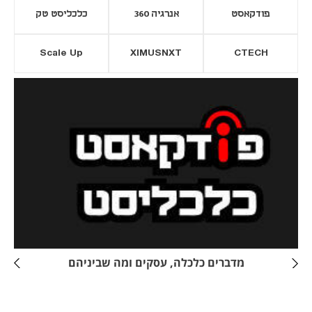
פודקאסט
אנרגיה 360
כלכליסט טק
Scale Up
XIMUSNXT
CTECH
יסייה חדשה
נפתח בכרטיסייה חדשה
מדברים כלכלה, עסקים ומה שביניהם