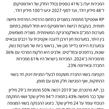
המכירות יעלו ב־41% נוספים (כולל החלק של ראדומטיקס) 
ל־48 מיליון דולר, ועד לסוף 2027 יגיעו ל־100 מיליון דולר.
RP אופטיקל מתמחה במוצרים בתחום ההדמיה התרמית וחישה 
חזותית. בעקבות רכישת ראדומטיקס היא תחל לעסוק בתחום 
מערכות המכ"ם והאלקטרוניקה המשימתית. מוצריה משמשים, 
בין היתר, במערכות חץ דורבן להגנה אקטיבית על רכבים צבאיים 
ובמערכת היירוט בלייזר מגן אור, בראשי ביות של מערכות נשק 
שונות, ברחפנים ובמל"טים. אלביט היא הלקוח המרכזי עם 36% 
מהמכירות ב־2024. המכירות בישראל היו 61% ממכירות 
החברה ובאירופה 23%. 
הקפיצה בשווי החברה משקפת לבעלי המניות זינוק חד בשווי 
ההחזקות, ואף הפגישה חלק מהם עם מזומן.
כך, AP פרטנרס, שב־2019 רכשה 50% מהמניות ב־29 מיליון 
שקל כבר מימשה 43% בתמורה ל־94 מיליון שקל ושווי החזקתה 
הנוכחי עומד על 24 מיליון שקל. ביצוע ההנפקה בשווי המצופה 