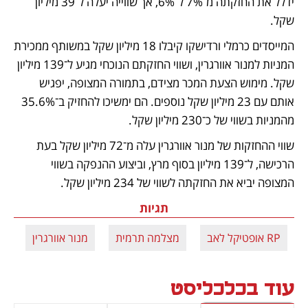
ידלל את החזקתה מ־7% ל־6%, אך שווייה יעלה ל־39 מיליון 
שקל.
המייסדים כרמלי ורדישקו קיבלו 18 מיליון שקל במשותף ממכירת 
המניות למנור אוורגרין, ושווי החזקתם הנוכחי מגיע ל־139 מיליון 
שקל. מימוש הצעת המכר מצידם, בתמורה המצופה, יפגיש 
אותם עם 23 מיליון שקל נוספים. הם ימשיכו להחזיק ב־35.6% 
מהמניות בשווי של כ־230 מיליון שקל. 
שווי ההחזקות של מנור אוורגרין עלה מ־72 מיליון שקל בעת 
הרכישה, ל־139 מיליון בסוף מרץ, וביצוע ההנפקה בשווי 
המצופה יביא את החזקתה לשווי של 234 מיליון שקל.
תגיות
RP אופטיקל לאב
מצלמה תרמית
מנור אוורגרין
א
עוד בכלכליסט