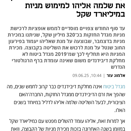
את שלמה אליהו למימוש מניות
במיליארד שקל
עד סוף החודש צפויים מוסדיים לממש אופציות לרכישת
מניות מגדל החזקות בכ־320 מיליון שקל, שניתנו במכירת
מניות בדצמבר, שבוצעה על מנת שאליהו יעמוד בפירעון
החוב שנטל על מנת לרכוש את השליטה בקבוצה. מכירת
המניות היא תחליף לכך שמ־2019 מגדל ביטוח לא
מחלקת דיבידנדים משום שאינה עומדת ברף הרגולטורי
הנדרש
אלמוג עזר
|
10:44, 09.06.25
מגדל ביטוח
 אינה מחלקת דיבידנדים כבר קרוב לחמש שנים, מה 
נפתח בכרטיסייה חדשה
שהפך את זרם הדיבידנדים ממגדל החזקות, החברה־האם 
הציבורית, לבעל השליטה שלמה אליהו לדליל במיוחד בשנים 
האלו. 
אך למרות זאת, אליהו עומד להשלים מפגש עם כמיליארד שקל 
במזומן בשנה האחרונה בזכות מכירת מניות של הקבוצה, וזאת 