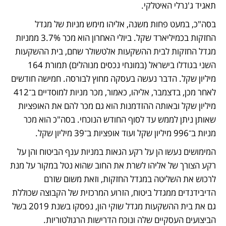
תאגיד ג'נרלי האיטלקי. 
בסה"כ, במעט פחות משנה, אליהו מימש מניות של מגדל 
החזקות בכמיליארד שקל. ביולי האחרון הוא מכר 3.7% ממניות 
מגדל החזקות לבית ההשקעות אלטשולר שחם, בית ההשקעות 
השני בגודלו בישראל (במונחי נכסים מנוהלים) תמורת 164 
מיליון שקל. הדבר נעשה בעסקה מחוץ לבורסה. חמישה חודשים 
לאחר מכן, בדצמבר, אליהו, כאמור, מכר מניות למוסדיים ב־412 
מיליון שקל ובאותה ההזדמנות הוא גם מכר להם את האופציות 
שאותן ניתן לממש עד לסוף החודש הנוכחי. בסה"כ הוא מכר 
מניות ב־996 מיליון שקל ועוד אופציות ב־39 מיליון שקל. 
המימושים נעשו הן על רקע הגאות במניות ענף הביטוח והן על 
רקע הצורך של אליהו לשרת את החוב שהוא נטל במקור על מנת 
לרכוש את השליטה במגדל החזקות, וזאת משום שזרם 
הדיבידנדים ממגדל ביטוח, הזרוע המרכזית של הקבוצה שכוללת 
גם את בית ההשקעות מגדל שוקי הון, נפסקו בשנת 2019 בשל 
הביצועים העסקיים שלה ונוכח הדרישות הרגולטוריות. 