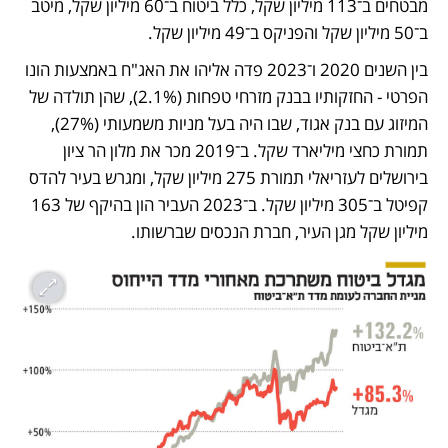
מבטחים ב־113 מיליון שקל, כלל ביטוח ב־60 מיליון שקל, מיטב 
ב־50 מיליון שקל והפניקס ב־49 מיליון שקל.
בין השנים 2020 ו־2023 פדה אליהו את האג"ח באמצעות הונו 
הפרטי - החזקותיו בבנק מזרחי טפחות (2.1%), שהן תולדה של 
המיזוג עם בנק אגוד, שבו היה בעל מניות משמעותי (27%), 
תמורת כחצי מיליארד שקל. ב־2019 מכר את מלון הר ציון 
בירושלים לעזריאלי תמורת 275 מיליון שקל, ומגרש בעיר להדס 
קפיטל ב־305 מיליון שקל. ב־2023 העביר הון בהיקף של 163 
מיליון שקל מגן העיר, חברת הנכסים שברשותו. 