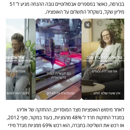
בבורסה, כאשר במספרים אבסולוטיים גובה ההנחה מגיע ל־51 
מיליון שקל, בשקלול התשלום על האופציה. 
אין שעה שלא התעסקתי במשבר - טל אלכסנדרוביץ’ שגב מנהלת משברים תקשורתיים מכל מקום עם ה- Galaxy Z Fold8 Ultra שלה_v
טכנולוגיה זה לא רק בהייטק: גם תעשיית המזון הישראלית מאמצת כלי AI, אוטומציה וניתוח דאטה בזמן אמת
חינוך הוא המש
לאחר מימוש האופציות מצד המוסדיים, ההחזקה של אליהו 
במגדל החזקות תרד ל־48% מהמניות, בעוד במקור, סוף 2012, 
אז רכש את השליטה בחברה, הוא רכש 69% ממניות מגדל מידי 