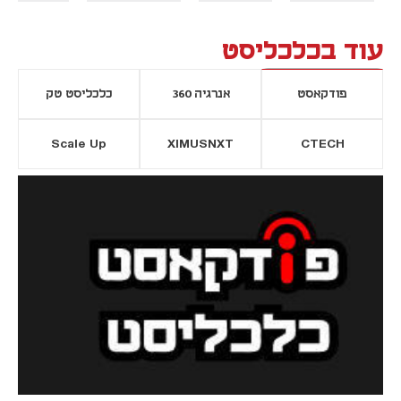
עוד בכלכליסט
פודקאסט
אנרגיה 360
כלכליסט טק
Scale Up
XIMUSNXT
CTECH
יסייה חדשה
נפתח בכרטיסייה חדשה