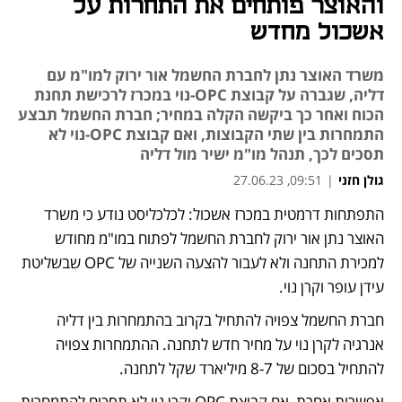
והאוצר פותחים את התחרות על
אשכול מחדש
משרד האוצר נתן לחברת החשמל אור ירוק למו"מ עם
דליה, שגברה על קבוצת OPC-נוי במכרז לרכישת תחנת
הכוח ואחר כך ביקשה הקלה במחיר; חברת החשמל תבצע
התמחרות בין שתי הקבוצות, ואם קבוצת OPC-נוי לא
תסכים לכך, תנהל מו"מ ישיר מול דליה
גולן חזני
|
09:51, 27.06.23
התפתחות דרמטית במכרז אשכול: לכלכליסט נודע כי משרד 
נפתח בכרטיסייה חדשה
נפתח בכרטיסייה חדשה
האוצר נתן אור ירוק לחברת החשמל לפתוח במו"מ מחודש 
למכירת התחנה ולא לעבור להצעה השנייה של OPC שבשליטת 
עידן עופר וקרן נוי. 
חברת החשמל צפויה להתחיל בקרוב בהתמחרות בין דליה 
אנרגיה לקרן נוי על מחיר חדש לתחנה. ההתמחרות צפויה 
להתחיל בסכום של 8-7 מיליארד שקל לתחנה. 
אפשרות אחרת, אם קבוצת OPC וקרן נוי לא תסכים להתמחרות 