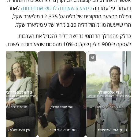
ותעמוד על עמדתה
 כי היא זו שאמורה לרכוש את התחנה
 לאחר 
נפילת ההצעה המקורית של דליה על 12.375 מיליארד שקל, 
הרי שייעשה מו"מ מול דליה סביב מחיר של 9 מיליארד שקל. 
כחלק מהמהלך הדרמטי נדרשת דליה להגדיל את הערבות 
לעסקה ל-900 מיליון שקל, כ-10% מהסכום שהיא מוכנה לשלם.
חינוך הוא המשישמה של החיים שלי - V
בתור מנכל אני מקבל מאות החלטות ביום, וה- Galaxy Z Fold8 Ultra עוזר לי לחתוך אותן מהר יותר_v
אין שעה שלא התעסקתי במשבר - טל אלכסנדרוביץ’ שגב מנהלת משברים