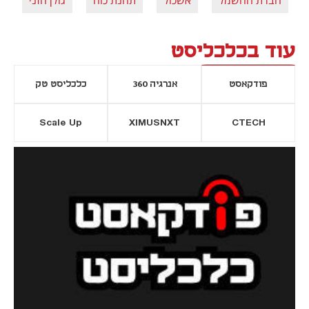
עוד בכלכליסט
פודקאסט
אנרגיה 360
כלכליסט טק
Scale Up
XIMUSNXT
CTECH
יסייה חדשה
נפתח בכרטיסייה חדשה