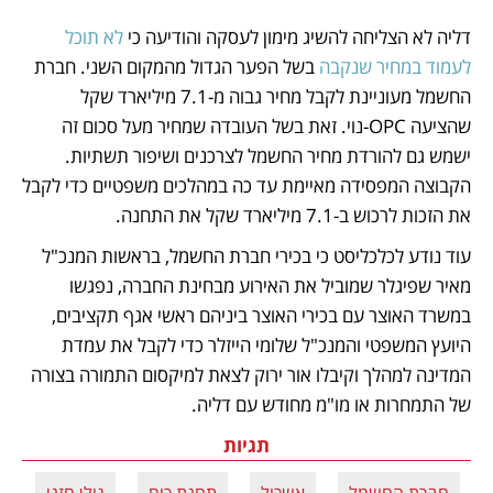
דליה לא הצליחה להשיג מימון לעסקה והודיעה כי 
לא תוכל 
לעמוד במחיר שנקבה
 בשל הפער הגדול מהמקום השני. חברת 
החשמל מעוניינת לקבל מחיר גבוה מ-7.1 מיליארד שקל 
שהציעה OPC-נוי. זאת בשל העובדה שמחיר מעל סכום זה 
ישמש גם להורדת מחיר החשמל לצרכנים ושיפור תשתיות. 
הקבוצה המפסידה מאיימת עד כה במהלכים משפטיים כדי לקבל 
את הזכות לרכוש ב-7.1 מיליארד שקל את התחנה.
עוד נודע לכלכליסט כי בכירי חברת החשמל, בראשות המנכ"ל 
מאיר שפיגלר שמוביל את האירוע מבחינת החברה, נפגשו 
במשרד האוצר עם בכירי האוצר ביניהם ראשי אגף תקציבים, 
היועץ המשפטי והמנכ"ל שלומי הייזלר כדי לקבל את עמדת 
המדינה למהלך וקיבלו אור ירוק לצאת למיקסום התמורה בצורה 
של התמחרות או מו"מ מחודש עם דליה. 
תגיות
חברת החשמל
אשכול
תחנת כוח
גולן חזני
ד