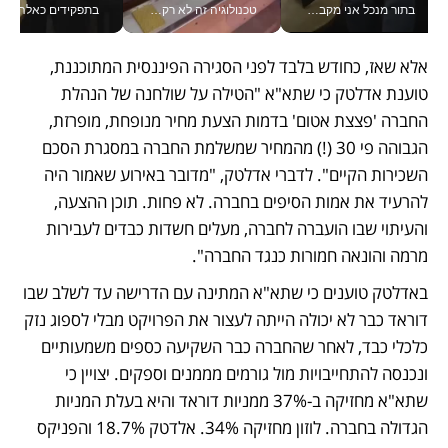
בתור מנכל אני מקבל מאות החלטות ביום, וה- Galaxy Z Fold8 Ultra עוזר לי לחתוך אותן מהר יותר_v
טכנולוגיה זה לא רק בהייטק: גם תעשיית המזון הישראלית מאמצת כלי AI, אוטומציה וניתוח דאטה בזמן אמת
בתפקידים כאלה אי אפשר לח
אלא שאז, כחודש בלבד לפני הסגירה הפיננסית המתוכננת, 
טוענת אדלטק כי שתא"א "הטילה על שולחנה של הנהלת 
החברה 'פצצת אטום' בדמות הצעת מחיר מנופחת, מופרזת, 
הגבוהה פי 30 (!) מהמחיר שמשלמת החברה במסגרת הסכם 
השכירות הקיים". לדברי אדלטק, "מדובר באירוע שאמור היה 
להרעיד את אמות הסיפים בחברה. לא פחות. תוכן ההצעה, 
והעיתוי שבו הועברה לחברה, מעלים חשדות כבדים לעבירות 
מרמה והונאה חמורות כנגד החברה".
באדלטק טוענים כי שתא"א המתינה עם הדרישה עד לשלב שבו 
דוראד כבר לא יכולה הייתה לעצור את הפרויקט מבלי לספוג נזק 
כלכלי כבד, לאחר שהחברה כבר השקיעה כספים משמעותיים 
ונכנסה להתחייבויות מול גורמים מממנים וספקים. יצויין כי 
שתא"א מחזיקה ב-37% ממניות דוראד והיא בעלת המניות 
הגדולה בחברה. לוזון מחזיקה 34%. אלדטק 18.7% והפניקס 