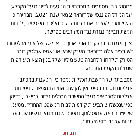
פרוטוקולים, מסמכים והתכתבויות הנוגעים לדיונים על הקרקע 
ועל המודל הפיננסי של דוראד 2 מאז שנת 2021, ומבהירה כי 
היא שומרת לעצמה את הזכות לנקוט הליכים משפטיים, לרבות 
הגשת תביעה נגזרת נגד המעורבים בפרשה.
יצוין כי מדובר בחלק ממאבק ארוך בין אדלטק של אורי אדלסבורג 
לשותפים שלה בדוראד, מאבק שבשיאו נאלצו אדלטק וזורלו 
הטורקית להחזיר לחברה 500 מיליון שקל בגין הוצאות עודפות 
שנטלו בהקמת התחנה.
מסביבתה של החשבת הכללית נמסר כי "הטענות במכתב 
אדלקום חסרות בסיס ואין להן שום אחיזה במציאות. ניסיונות 
אדלקום להלך אימים על החשבת הכללית נידונו לכישלון, בדיוק 
כפי שנכשלו 3 תביעות קודמות לבית המשפט המחוזי". מטעמו 
של יו״ר דוראד, עמוס לוזון, נמסר: "איננו מנהלים שיח עם בעלי 
מניות על גבי דפי העיתון".
תגיות