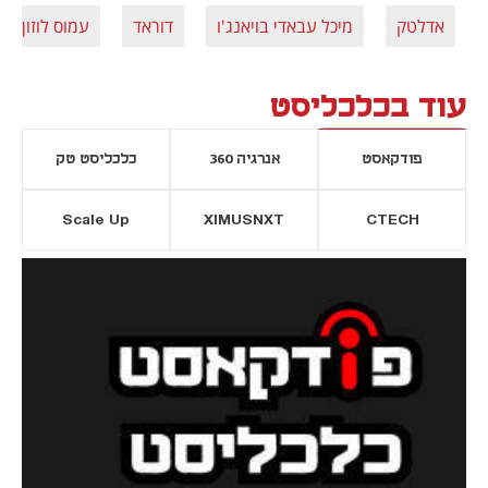
אדלטק
מיכל עבאדי בויאנג'ו
דוראד
עמוס לוזון
עוד בכלכליסט
פודקאסט
אנרגיה 360
כלכליסט טק
Scale Up
XIMUSNXT
CTECH
יסייה חדשה
נפתח בכרטיסייה חדשה