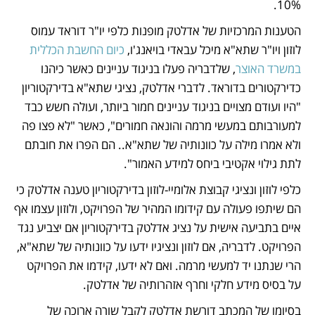
10%.
הטענות המרכזיות של אדלטק מופנות כלפי יו"ר דוראד עמוס 
לוזון ויו"ר שתא"א מיכל עבאדי בויאנג'ו, 
כיום החשבת הכללית 
במשרד האוצר
, שלדבריה פעלו בניגוד עניינים כאשר כיהנו 
כדירקטורים בדוראד. לדברי אדלטק, נציגי שתא"א בדירקטוריון 
"היו ועודם מצויים בניגוד עניינים חמור ביותר, ועולה חשש כבד 
למעורבותם במעשי מרמה והונאה חמורים", כאשר "לא פצו פה 
ולא אמרו מילה על כוונותיה של שתא"א.. הם הפרו את חובתם 
לתת גילוי אקטיבי ביחס למידע האמור".
כלפי לוזון ונציגי קבוצת אלומיי-לוזון בדירקטוריון טענה אדלטק כי 
הם שיתפו פעולה עם קידומו המהיר של הפרויקט, ולוזון עצמו אף 
איים בתביעה אישית על נציג אדלטק בדירקטוריון אם יצביע נגד 
הפרויקט. לדבריה, אם לוזון ונציגיו ידעו על כוונותיה של שתא"א, 
הרי שנתנו יד למעשי מרמה. ואם לא ידעו, קידמו את הפרויקט 
על בסיס מידע חלקי וחרף אזהרותיה של אדלטק.
בסיומו של המכתב דורשת אדלטק לקבל שורה ארוכה של 