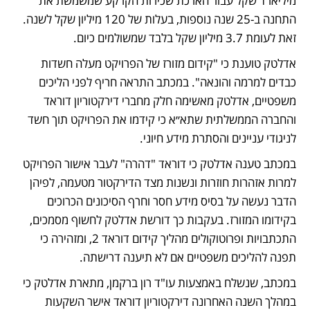
מיליארד שקל עבור הארכת שכירות הקרקע שמשמשת את 
התחנה ב-25 שנה נוספות, בעלות של 120 מיליון שקל לשנה. 
זאת לעומת 3.7 מיליון שקל בלבד שמשולמים כיום.
אדלטק טוענת כי "קידום מזורז של הפרויקט מעלה חשדות 
כבדים למרמה והונאה". במכתב התראה חריף לפני הליכים 
משפטיים, אדלטק מאשימה חלק מחברי דירקטוריון דוראד 
והחברה הממשלתית שתא״א כי קידמו את הפרויקט תוך חשד 
לניגודי עניינים והסתרת מידע חיוני.
במכתב טענה אדלטק כי דוראד "דהרה" לעבר אישור הפרויקט 
למרות אזהרות חוזרות ונשנות מצד הדירקטור מטעמה, לפיהן 
הדבר נעשה על בסיס מידע חסר וחרף הסיכונים הכרוכים 
בקידומו המזורז. בעקבות כך דורשת אדלטק לחשוף מסמכים, 
התכתבויות ופרוטוקולים מהליך קידום דוראד 2, ומזהירה כי 
תפנה להליכים משפטיים אם לא תיענה דרישתה.
במכתב, שנשלח באמצעות עו"ד רון ברקמן, מתארת אדלטק כי 
במהלך השנה האחרונה דירקטוריון דוראד אישר השקעות 