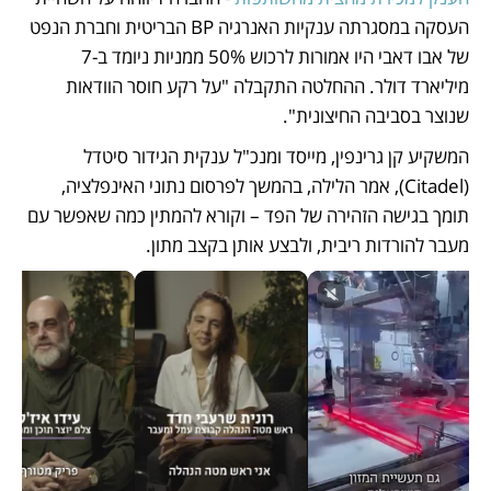
העסקה במסגרתה ענקיות האנרגיה BP הבריטית וחברת הנפט 
של אבו דאבי היו אמורות לרכוש 50% ממניות ניומד ב-7 
מיליארד דולר. ההחלטה התקבלה "על רקע חוסר הוודאות 
שנוצר בסביבה החיצונית".  
המשקיע קן גרינפין, מייסד ומנכ"ל ענקית הגידור סיטדל 
(Citadel), אמר הלילה, בהמשך לפרסום נתוני האינפלציה, 
תומך בגישה הזהירה של הפד – וקורא להמתין כמה שאפשר עם 
מעבר להורדות ריבית, ולבצע אותן בקצב מתון. 