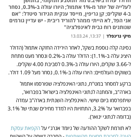
הדולר עולה ב-0.2% מול המטבע המקומי, בהמשך
לעלייה של יותר מ-1% אתמול; היורו עולה ב-0.3%, נסחר
ב-4 שקלים; קן גריפין, מייסד ענקית הגידור סיטדל: "אם
אני הפד, לא הייתי ממהר להוריד ריבית - יש עדיין גורמים
שנותנים רוח גבית לאינפלציה"
מיקי גרינפלד
|
13:37, 13.03.24
נסיגה קלה נוספת בשקל, לאחר הירידה החזקה אתמול (הדולר 
נפתח בכרטיסייה חדשה
היציג עלה ב-1.1%): הדולר עולה ב-0.2% ונסחר מעט מתחת 
ל-3.66 שקלים, היורו עולה ב-0.3% לסביבת 4.00 שקלים. 
בשווקים העולמיים: היורו עולה ב-0.1%, נסחר מעל 1.09 דולר. 
ברקע למסחר במט"ח, נתוני האינפלציה שפורסמו אתמול 
בארה"ב, והמתנה לנתוני האינפלציה בישראל בפברואר, 
שיתפרסמו ביום שישי. האינפלציה השנתית בארה"ב עמדה 
בפברואר על 3.2%, התחזיות היו למדד מחירים שנתי של 3.1% 
(בדומה לנתוני ינואר).
לא תורמת לשקל ההודעה של ניומד אנרג'י על
 הקפאת עסקת 
הענק למכירת מחצית מהשותפות
 - החברה דיווחה על השהיית 