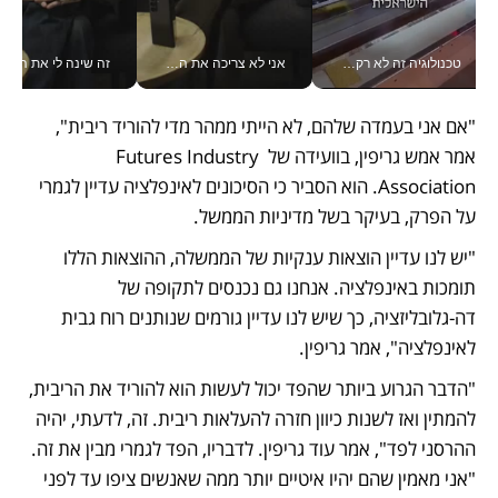
טכנולוגיה זה לא רק בהייטק: גם תעשיית המזון הישראלית מאמצת כלי AI, אוטומציה וניתוח דאטה בזמן אמת
אני לא צריכה את המשרד: רונית שרעבי-חדד מנהלת ארגון של 30000 עובדים מכל מקום_v
זה שינה לי את החיים: 
"אם אני בעמדה שלהם, לא הייתי ממהר מדי להוריד ריבית", 
אמר אמש גריפין, בוועידה של Futures Industry 
Association. הוא הסביר כי הסיכונים לאינפלציה עדיין לגמרי 
על הפרק, בעיקר בשל מדיניות הממשל. 
"יש לנו עדיין הוצאות ענקיות של הממשלה, ההוצאות הללו 
תומכות באינפלציה. אנחנו גם נכנסים לתקופה של 
דה-גלובליזציה, כך שיש לנו עדיין גורמים שנותנים רוח גבית 
לאינפלציה", אמר גריפין. 
"הדבר הגרוע ביותר שהפד יכול לעשות הוא להוריד את הריבית, 
להמתין ואז לשנות כיוון חזרה להעלאות ריבית. זה, לדעתי, יהיה 
ההרסני לפד", אמר עוד גריפין. לדבריו, הפד לגמרי מבין את זה. 
"אני מאמין שהם יהיו איטיים יותר ממה שאנשים ציפו עד לפני 