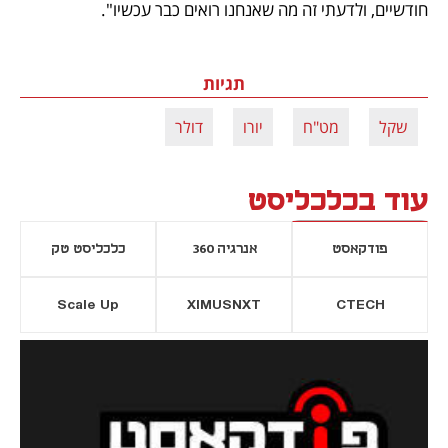
חודשיים, ולדעתי זה מה שאנחנו רואים כבר עכשיו". 
תגיות
שקל
מט"ח
יורו
דולר
עוד בכלכליסט
פודקאסט
אנרגיה 360
כלכליסט טק
Scale Up
XIMUSNXT
CTECH
יסייה חדשה
נפתח בכרטיסייה חדשה