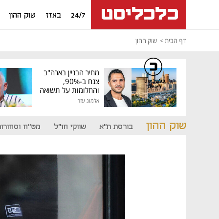
24/7
באזז
שוק ההון
דף הבית
שוק ההון
מחיר הבניין בארה"ב
צנח ב-90%,
כלכליסט
דיגיטל
והחלומות על תשואה
גבוהה התנפצו
אלמוג עזר
שוק ההון
בורסת ת"א
שווקי חו"ל
מט"ח וסחורות