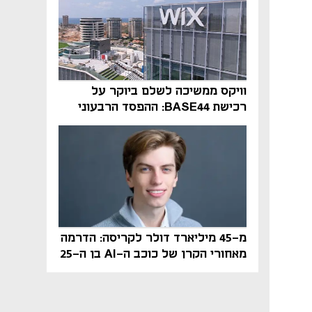
וויקס ממשיכה לשלם ביוקר על
רכישת BASE44: ההפסד הרבעוני
זינק ל-76 מיליון דולר
מ-45 מיליארד דולר לקריסה: הדרמה
מאחורי הקרן של כוכב ה-AI בן ה-25