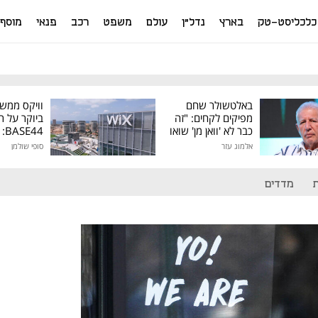
כלכליסט-טק
בארץ
נדל"ן
עולם
משפט
רכב
פנאי
מוסף
באלטשולר שחם
וויקס ממש
מפיקים לקחים: "זה
ביוקר על ר
כבר לא 'וואן מן' שואו
44
של גילעד"
אלמוג עזר
סופי שולמן
מיליון דולר
מדדים