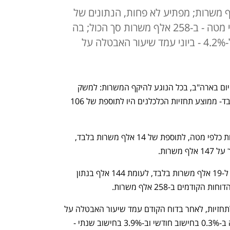
ת היו לתוספת של 106 אלף משרות; מפתיע לא פחות, הנתונים של
דוחות יוני ומאי עודכנו בחדות כלפי מטה - ב-258 אלף משרות סך הכול; בה
בעת, שיעור האבטלה עלה מעט ל-4.2% - ביוני עמד שיעור האבטלה על
דוח תעסוקה חלש באופן מפתיע פורסם היום בארה"ב, בכל הנוגע להיקף המשרות: למשק 
האמריקאי נוספו ביולי 73 אלף משרות בלבד- ממוצע תחזיות הכלכלנים היו לתוספת של 106 
מפתיע לא פחות: הנתון של יוני תוקן בחדות כלפי מטה, לתוספת של 14 אלף משרות בלבד, 
שרות.
גם  הדוח של מאי תוקן בחדות כלפי מטה, ל-19 אלף משרות בלבד, לעומת 144 אלף בנתון 
דמים ב-258 אלף משרות.
 שיעור האבטלה עמד על 4.2%, בדומה לתחזיות, לאחר בדוח הקודם עמד שיעור האבטלה על 
4.1%. השכר הממוצע לשעת עבודה עלה ב-0.3% בחישוב חודשי וב-3.9% בחישוב שנתי - 