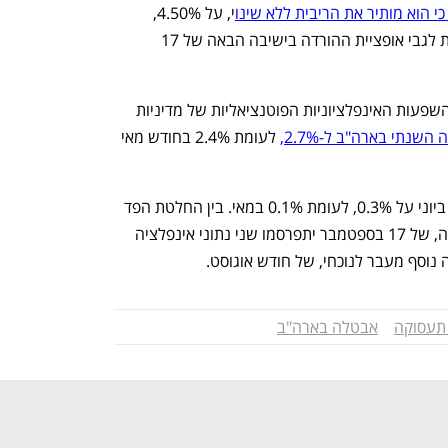
י הוא מותיר את הריבית ללא שינו
י, על 4.50%, 
בהתאם לתחזיות בשוק, וכשהדעות חלוקות לגבי אופציית ההורדה בישיבה הבאה של 17 
הנימוק העיקרי של הפד נובע מהחשש להשפעות האינפלציוניות הפוטנציאליות של מדיניות 
שנתי בארה"ב ל-2.7%,
 לעומת 2.4% בחודש מאי  
 העלייה החודשית במדד המחירים עמדה ביוני על 0.3%, לעומת 0.1% במאי. בין החלטת הפד 
שפורסמה ביום רביעי להחלטת הפד הבאה, של 17 בספטמבר יתפרסמו שני נתוני אינפלציה 
ה נוסף מעבר לנוכחי, של חודש אוגוסט.  
תעסוקה
אבטלה בארה"ב