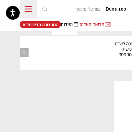
Duns 100
פורטל פיננסי
נפתח בכרטיסייה חדשה
הדואר האדום
ועידות
המהדורה הדיגיטלית
יכה לשלם
כישת
BASE: ההפסד
הרבעוני זינק ל-76