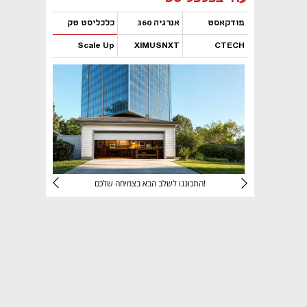
פודקאסט
אנרגיה 360
כלכליסט טק
Scale Up
XIMUSNXT
CTECH
נפתח בכרטיסייה חדשה
נפתח בכרטיסייה חדשה
נפתח בכרטיסייה חדשה
נפתח בכרטיסייה חדשה
יניהם
התכוננו לשלב הבא בצמיחה שלכם!