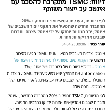
דיווח: TSMC מתקרבת להסכם עם
אינטל על ייצור משותף
לפי דיווחים, הענקית הטאייוואנית תחזיק ב-20%
מהחברה החדשה שתפעיל את מתקני ייצור השבבים של
אינטל; יתר המניות יוחזקו על ידי אינטל עצמה וחברות
שבבים אמריקאיות אחרות
עומר כביר
|
09:06, 04.04.25
אינטל ויצרנית השבבים הטאייוואנית TSMC הגיעו לסיכום 
נפתח בכרטיסייה חדשה
נפתח בכרטיסייה חדשה
נפתח בכרטיסייה חדשה
נפתח בכרטיסייה חדשה
נפתח בכרטיסייה חדשה
נפתח בכרטיסייה חדשה
נפתח בכרטיסייה חדשה
נפתח בכרטיסייה חדשה
נפתח בכרטיסייה חדשה
נפתח בכרטיסייה חדשה
ראשוני על 
הקמת מיזם משותף להפעלת מתקני הייצור של 
אינטל
 – כך לפי דיווחים של בלומברג ושל אתר The 
Information. אם המהלך יצא לפועל עתידה TSMC, היצרנית 
המובילה בעולם של שבבים עתירי-ביצועים, להפוך מיריבה של 
אינטל לשותפה שלה.
לפי הדיווחים, TSMC תחזיק ב-20% מהחברה החדשה, ואינטל 
וחברות שבבים אמריקאיות אחרות יחזיקו במרבית המניות. 
החברה עתידה לכלול לפחות חלק ממתקני הייצור הקיימים של 