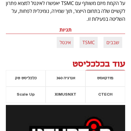
על הקמת מיזם משותף עם TSMC יאפשרו לאינטל למצוא פתרון 
לקשיים שלה בתחום הייצור, תוך שמירה, נומינלית לפחות, על 
השליטה בפעילות זו.
תגיות
שבבים
TSMC
אינטל
עוד בכלכליסט
פודקאסט
אנרגיה 360
כלכליסט טק
Scale Up
XIMUSNXT
CTECH
יסייה חדשה
נפתח בכרטיסייה חדשה