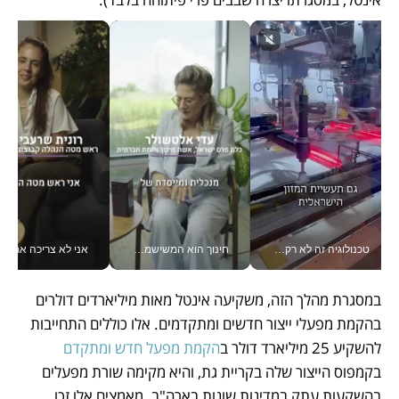
טכנולוגיה זה לא רק בהייטק: גם תעשיית המזון הישראלית מאמצת כלי AI, אוטומציה וניתוח דאטה בזמן אמת
חינוך הוא המשישמה של החיים שלי - V
אני לא צריכה את המשרד:
במסגרת מהלך הזה, משקיעה אינטל מאות מיליארדים דולרים 
בהקמת מפעלי ייצור חדשים ומתקדמים. אלו כוללים התחייבות 
להשקיע 25 מיליארד דולר ב
הקמת מפעל חדש ומתקדם
בקמפוס הייצור שלה בקריית גת, והיא מקימה שורת מפעלים 
בהשקעות עתק במדינות שונות בארה"ב. מאמצים אלו זכו 