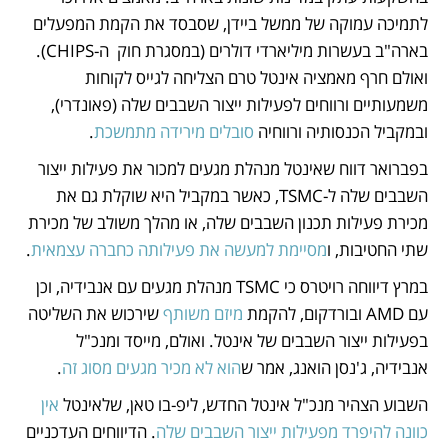
לתמיכה עמוקה של ממשל ביידן, שסבסד את הקמת המפעלים 
בארה"ב בעשרות מיליארדי דולרים (במסגרת חוק  ה-CHIPS). 
ואולם חרף מאמציה אינטל טרם הצליחה לגייס לקוחות 
משמעותיים ורווחים לפעילות ייצור השבבים שלה (פאונדרי), 
ובמקביל הכנסותיה ורווחיה 
סובלים מירידה מתמשכת
.
בפברואר דווח שאינטל מנהלת מגעים למכור את פעילות ייצור 
השבבים שלה ל-TSMC, כאשר במקביל היא שוקלת גם את 
מכירת פעילות תכנון השבבים שלה, או מהלך משולב של מכירת 
שתי החטיבות, ו
מסיימת למעשה את פעילותה כחברה עצמאית
.
במרץ דיווחה רויטרס כי TSMC מנהלת מגעים עם אנבידיה, וכן 
עם AMD ובורדקום, להקמת 
מיזם משותף
 שירכוש את השליטה 
בפעילות ייצור השבבים של אינטל. ואולם, מייסד ומנכ"ל 
אנבידיה, ג'נסן הואנג, אמר ש
הוא לא מכיר מגעים מסוג זה
.
השבוע הצהיר מנכ"ל אינטל החדש, ליפ-בו טאן, שלאינטל 
אין 
כוונה להיפרד מפעילות ייצור השבבים שלה
. הדיווחים העדכניים 