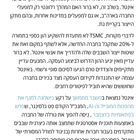
אינטל. בשלב זה, לא ברור האם המהלך רלוונטי רק למפעלי 
החברה בארה"ב, או גם למפעלים במדינות אחרות, ובהם מתקן 
הייצור בקריית גת. 
לדברי מקורות, TSMC לא מתעדת להשקיע הון כספי בתמורה 
ל-20% שתקבל בחברה החדשה, אלא לשתף במקום זאת את 
שיטות ייצור השבבים שלה ולהדריך את אנשי אינטל. לא ברור 
עדיין מאין יגיע ההון הדרוש לביצוע העסקה. המגעים עדיין 
מתקיימים והצדדים טרם הגיעו לסיכום סופי ורשמי. באינטל 
עצמה יש התנגדות לקידום העסקה מצד בכירים בחברה 
שחוששים שהיא תוביל לפיטורים רחבים. 
אינטל נמצאת ב
משבר מתמשך
 על רקע 
כישלונה למנף את 
מהפכות המובייל וה-AI
. המנכ"ל הקודם פט גלסינגר, ש
פרש 
בפתאומיות בדצמבר 
, ניסה להפוך את גורלה של החברה 
באמצעות תוכנית אסטרטגית שתמצב אותה כיצרנית שבבים 
מתקדמים בעבור חברות אחרות (בניגוד למודל המסורתי של 
אינטל, במסגרתו יצרה שבבים פרי פיתוחה בלבד).