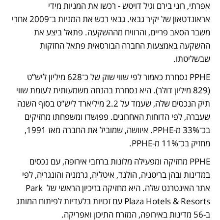
אפרתי, רוני בירם וגיל דויטש - רכשו את המניות מידי 
אראונדטאון של יקיר גבאי. גבאי רכש את המניות ב־2009 אחרי 
משבר הסאב פריים, והרוויח מההשקעה. פתאל ביצע את 
ההשקעה באמצעות החברה הבורסאית פתאל החזקות 
שבשליטתו. 
PPHE נסחרת כאמור לפי שווי שוק של כ־628 מיליון ליש”ט 
(829 מיליון דולר). היא נסחרת בהנחה משמעותית לעומת שווי 
תיק הנכסים שלה, שעמד על 2.2 מיליארד ליש”ט בסוף השנה 
שעברה, לפי הדוחות האחרונים. פפושדו ומשפחתו מחזיקים 
בכ־33% מ-PPHE. איוושה, שמוביל את החברה מאז 1991, 
מחזיק בכ־11% מ-PPHE.
PPHE מחזיקה ומפעילה מלונות ברחבי אירופה, עם נכסים 
במדינות ובהן בריטניה, הולנד, איטליה, גרמניה והונגריה, לפי 
אתר האינטרנט שלה. היא מחזיקה בזיכיון הראשי של Park 
Plaza Hotels & Resorts עם זכויות בלעדיות לפיתוח המותג 
ב-56 מדינות באירופה, המזרח התיכון ואפריקה.