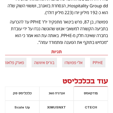
Hospitality Group dd, הנסחרת בזאגרב, וששווי השוק שלה 
הוא כ-192 מיליון יורו (223 מיליון דולר).
פפושדו, בן 87, פרש בינואר מתפקיד יו”ר PPHE עד להכרעה 
בתביעה הקשורה למשאבי אנוש שהוגשה נגדו על ידי עובדת 
בחברה שאינה חלק מ-PPHE. באותה עת הוא אמר כי הוא 
“מכחיש בתוקף את הטענה ומתמודד עמה”.
תגיות
PPHE
אלי פפושדו
בוריס איוושה
פארק פלאזה
עוד בכלכליסט
פודקאסט
אנרגיה 360
כלכליסט טק
Scale Up
XIMUSNXT
CTECH