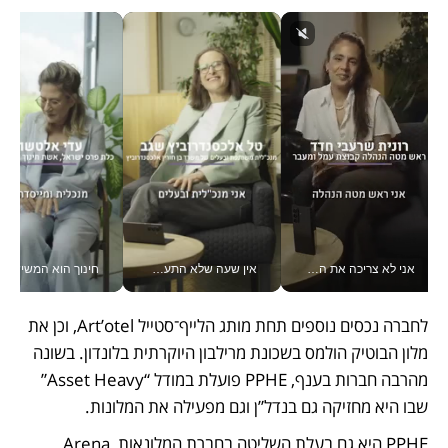
אני לא צריכה את המשרד: רונית שרעבי-חדד מנהלת ארגון של 30000 עובדים מכל מקום_v
אין שעה שלא התעסקתי במשבר - טל אלכסנדרוביץ’ שגב מנהלת משברים תקשורתיים מכל מקום עם ה- Galaxy Z Fold8 Ultra שלה_v
חינוך הוא המש
לחברה נכסים נוספים תחת מותג הלייף־סטייל Art’otel, וכן את 
מלון הבוטיק הולמס בשכונת מרילבון היוקרתית בלונדון. בשונה 
מהרבה חברות בענף, PPHE פועלת במודל “Asset Heavy” 
שבו היא מחזיקה גם בנדל”ן וגם מפעילה את המלונות.
PPHE היא גם בעלת השליטה בחברת המלונאות Arena 