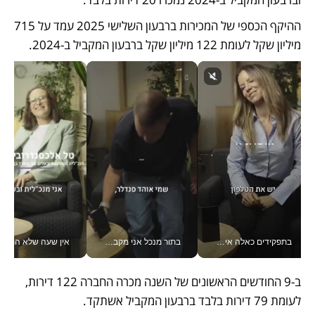
ההיקף הכספי של המכירות ברבעון השלישי 2025 עמד על 715 
מיליון שקל לעומת 122 מיליון שקל ברבעון המקביל ב-2024. 
בתפקידים כאלה אי אפשר לחכות: אושרת לוי מניעה השקעות ענק מהטלפון_v
בתור מנכל אני מקבל מאות החלטות ביום, וה- Galaxy Z Fold8 Ultra עוזר לי לחתוך אותן מהר יותר_v
אין שעה שלא התעסקתי במשבר - טל אלכסנדרוביץ’ שגב מנהלת משברים
ב-9 החודשים הראשונים של השנה מכרה החברה 122 דירות, 
לעומת 79 דירות בלבד ברבעון המקביל אשתקד. 