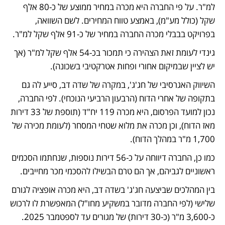
למ"ר. על פי החברה היא מכרה במחיר ממוצע של כ-80 אלף 
שקל (כולל מע"מ), באמצע טווח המחירים. לשם השוואה, 
בפרויקט בבבלי מכרה החברה במחיר של כ-91 אלף שקל למ"ר. 
גינדי לעומת זאת הצהירה כי תמכור בכ-54 אלף שקל למ"ר (אך 
יש לציין שבמיקום אחורי ופחות אטרקטיבי בשכונה).
השיווק האגרסיבי של חג'ג', במקרה של שדה דב, סייע לה גם 
בתקופה של אחרי הדוח (הרבעון הרביעי הנוכחי). לפי החברה, 
נכון למועד הפרסום, היא מכרה 119 יח"ד (תוספת של 33 דירות 
מאז הדוח), וכן מכרה את מלוא שטחי המסחר (לעומת מכירה של 
1,700 מ"ר במהלך הדוח). 
כמו כן, החברה דיווחה על כ-56 דירות נוספות, שנחתמו הסכמים 
ראשוניים לגביהם, אך הם טרם הבשילו להסכמי מכר מחייבים.
בין המהלכים שביצעה חג'ג' בשדה דב, היא מכרה אופציה לגורם 
שלישי (לפי החברה מדובר במשקיע מחו"ל) המאפשרת לו לרכוש 
כ-3,600 מ"ר (כ-30 דירות) של מגורים עד לספטמבר 2025. 