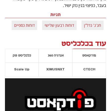
בעבר, כפיצוי בגין נזק ישיר.
תגיות
חג'ג' נדל"ן
דוחות רבעון שלישי
דוחות כספיים
עוד בכלכליסט
פודקאסט
אנרגיה 360
כלכליסט טק
Scale Up
XIMUSNXT
CTECH
יסייה חדשה
נפתח בכרטיסייה חדשה