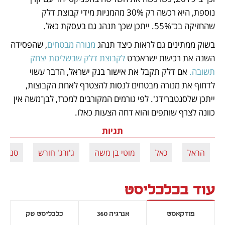
נוספת, היא רכשה רק 30% מהמניות מידי קבוצת דלק 
שהחזיקה בכ־55%. ייתכן שכך תנהג גם בעסקת כאל. 
בשוק ממתינים גם לראות כיצד תנהג 
מנורה מבטחים
, שהפסידה 
השנה את רכישת ישראכרט 
לקבוצת דלק שבשליטת יצחק 
תשובה. 
אם דלק תקבל את אישור בנק ישראל, הדבר עשוי 
לדחוף את מנורה מבטחים לנסות להצטרף לאחת הקבוצות, 
ייתכן שלסנטברידג'. לפי גורמים המקורבים למכרז, לבן־משה אין 
כוונה לצרף שותפים והוא דחה הצעות כאלו.
תגיות
הראל
כאל
מוטי בן משה
ג'ורג' חורש
סנטרב
עוד בכלכליסט
פודקאסט
אנרגיה 360
כלכליסט טק