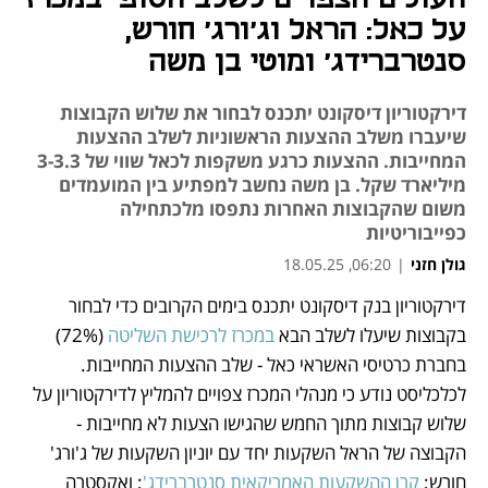
על כאל: הראל וג'ורג' חורש,
סנטרברידג' ומוטי בן משה
דירקטוריון דיסקונט יתכנס לבחור את שלוש הקבוצות
שיעברו משלב ההצעות הראשוניות לשלב ההצעות
המחייבות. ההצעות כרגע משקפות לכאל שווי של 3-3.3
מיליארד שקל. בן משה נחשב למפתיע בין המועמדים
משום שהקבוצות האחרות נתפסו מלכתחילה
כפייבוריטיות
גולן חזני
|
06:20, 18.05.25
דירקטוריון בנק דיסקונט יתכנס בימים הקרובים כדי לבחור 
נפתח בכרטיסייה חדשה
נפתח בכרטיסייה חדשה
נפתח בכרטיסייה חדשה
נפתח בכרטיסייה חדשה
נפתח בכרטיסייה חדשה
בקבוצות שיעלו לשלב הבא 
במכרז לרכישת השליטה
 (72%) 
בחברת כרטיסי האשראי כאל - שלב ההצעות המחייבות. 
לכלכליסט נודע כי מנהלי המכרז צפויים להמליץ לדירקטוריון על 
שלוש קבוצות מתוך החמש שהגישו הצעות לא מחייבות - 
הקבוצה של הראל השקעות יחד עם יוניון השקעות של ג'ורג' 
חורש; 
קרן ההשקעות האמריקאית סנטרברידג'
; ואקסטרה 