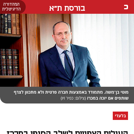
המהדורה
בורסת ת"א
הדיגיטלית
מוטי בן־משה. מתמודד באמצעות חברה פרטית ולא מתכוון לצרף
שותפים אם יזכה במכרז
(צילום: כפיר זיו)
בלעדי
העולים הצפויים לשלב הסופי במכרז