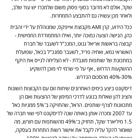
שקל, אולם לא מדובר בסוף פסוק משום שלמכרז יש עוד שלב, 
ולאחר מכן עשויה גם להתבצע התמחרות.
ככל הידוע, קרן AMI מקבוצת אייפקס, שמנוהלת על ידי זהבית 
כהן, הגישה הצעה נמוכה יותר, ואילו המתמודדת החמישית - 
קבוצה בראשות אריאל גנוט, המנכ"ל לשעבר של חברת 
האשראי גמא, ואחיה פריד, לשעבר סמנכ"ל בכאל, שפועלת 
במתכונת של שותפות מוגבלת - לא הצליחה לגייס את היקף 
ההשקעות הדרוש , אף על פי שרמי לוי מוכן להשקיע 
30%-40% מהסכום הנדרש. 
דיסקונט ביצע בימים האחרונים שיחות זום עם הקבוצות השונות 
והציג להן שאלות בנוגע לדרכי המימון של ההצעות ואם הן 
מתכוונות לצרף שותפים. הראל, שהחזיקה ב־5% ממניות כאל 
עד 2007 ומכרה אותן באותה שנה לדיסקונט לפי שווי חברה של 
1.5 מיליארד שקל, תחזיק ב־49% מהשותפות עם חורש, מה 
שאמור להקל עליה לקבל את אישור רשות התחרות בעסקה, 