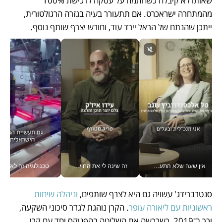
שאותו לא קיבלה כשחתמה על עסקה לרכישת 100% 
מהמתחרה ישראכרט. אם תתעורר בעיה בגזרה הרגולטורית, 
ייתכן שהנתח של הראל יירד עוד, וחורש יצרף שותף נוסף.  
אין שעה שלא התעסקתי במשבר - טל אלכסנדרוביץ’ שגב מנהלת משברים תקשורתיים מכל מקום עם ה- Galaxy Z Fold8 Ultra שלה_v
זה שינה לי את החיים: איך עידו איז'ק הופך את הסמארטפון לכלי צילום מקצועי_v
טכנולוגיה זה לא רק בהייטק: גם תעשיי
סנטרברידג' עשויה גם היא לצרף שותפים, 
וניהלה שיחות 
ראשוניות עם ליאורה עופר
. הקרן נוהגת לגדר סיכוני השקעה, 
וכך ב־2019, כשרכשה את השליטה בהפניקס יחד עם קרן 