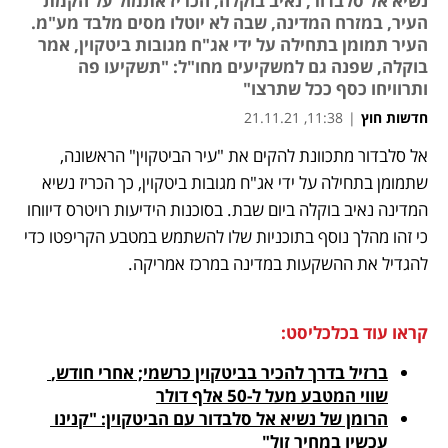
נשיא אל סלבדור, נאיב בוקלה, הכריז אתמול על הקמת
העיר, במזרח המדינה, שבה לא יוטלו מסים מלבד מע"מ.
העיר תמומן בתחילה על ידי אג"ח מגובות ביטקוין, אמר
בוקלה, שפנה גם למשקיעים מחו"ל: "תשקיעו פה
ותרוויחו כסף ככל שתרצו"
חדשות חוץ
|
11:38, 21.11.21
אל סלבדור מתכוונת להקים את "עיר הביטקוין" הראשונה, 
נפתח בכרטיסייה חדשה
נפתח בכרטיסייה חדשה
נפתח בכרטיסייה חדשה
שתמומן בתחילה על ידי אג"ח מגובות ביטקוין, כך הכריז נשיא 
המדינה נאיב בוקלה ביום שבת. בסוכנות הידיעות רויטרס דיווחו 
כי זהו מהלך נוסף בתוכניות שלו להשתמש במטבע הקריפטו כדי 
להגדיל את ההשקעות במדינה במרכז אמריקה. 
קראו עוד בכלכליסט:
ברזיל בדרך להכיר בביטקוין כרשמי; אחרי חודש, 
שווי המטבע מעל ל-50 אלף דולר
הרומן של נשיא אל סלבדור עם הביטקוין: "קנינו 
עכשיו במחיר זול"