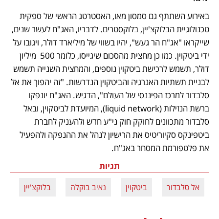
באירוע השתתף גם סמסון מאו, האסטרטג הראשי של ספקית 
טכנולוגיית הבלוקצ'יין, בלוקסטרים. לדבריו, האג"ח לעשר שנים, 
שייקראו "אג"ח הר געש", יהיו בשווי של מיליארד דולר, ויגובו על 
ידי ביטקוין. כמו כן מחצית מהסכום שיגייסו, כלומר 500  מיליון 
דולר, תשמש לרכישת ביטקוין נוספים, והמחצית השנייה תשמש 
לבניית תשתיות האנרגיה והביטקוין הנדרשות. "זה יהפוך את אל 
סלבדור למרכז הפיננסי של העולם", הדגיש. האג"ח יונפקו 
ברשת הנזילות (liquid network), המיועדת לביטקוין, ובאל 
סלבדור מתכוונים לחוקק חוק ני"ע חדש ולהעניק לחברת 
ביטפינקס סקיוריטיס את הרישיון לנהל את ההנפקה ולהפעיל 
את פלטפורמת המסחר באג"ח. 
תגיות
אל סלבדור
ביטקוין
נאיב בוקלה
בלוקצ'יין
אל