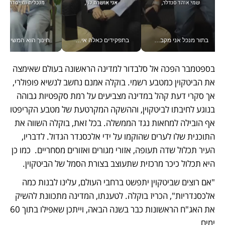
בתור מנכל אני מקבל מאות החלטות ביום, וה- Galaxy Z Fold8 Ultra עוזר לי לחתוך אותן מהר יותר_v
בתפקידים כאלה אי אפשר לחכות: אושרת לוי מניעה השקעות ענק מהטלפון_v
חינוך הוא המש
בספטמבר הפכה אל סלבדור למדינה הראשונה בעולם שאימצה 
את הביטקוין כמטבע רשמי. בוקלה אמנם נחשב לנשיא פופולרי, 
אך סקרי דעת קהל במדינה מצביעים על רמת סקפטיות גבוהה 
בנוגע לחיבתו לביטקוין, וההשקה המקרטעת של מטבע הקריפטו 
אף הובילה למחאות נגד הממשלה. בכל זאת, בוקלה השווה את 
התוכנית שלו לערים שהוקמו על ידי אלכסנדר הגדול. לדבריו, 
העיר תכלול שדה תעופה, אזורי מגורים ואזורים מסחריים.  כמו כן 
היא תכלול כיכר מרכזית שתעוצב בצורת הסמל של הביטקוין. 
"אם רוצים שביטקוין יתפשט ברחבי העולם, עלינו לבנות כמה 
אלכסנדריות", הכריז בוקלה. לטענתו, המדינה מתכוונת להשיק 
את האג"ח הראשונות כבר בשנה הבאה, וייתכן שאפילו בתוך 60 
ימים. 