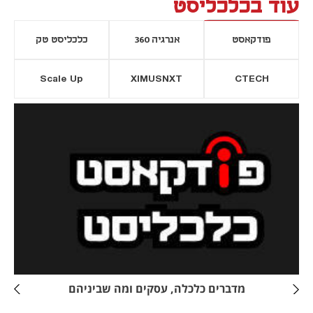
עוד בכלכליסט
פודקאסט
אנרגיה 360
כלכליסט טק
Scale Up
XIMUSNXT
CTECH
יסייה חדשה
נפתח בכרטיסייה חדשה
מדברים כלכלה, עסקים ומה שביניהם