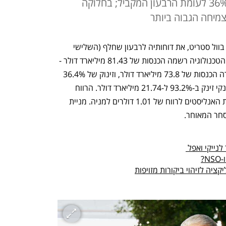
דולרים למניה; ההכנסות ניתרו ב-36% לעומת הרבעון המקביל; בחלוקה
צמיחה הגבוה ביותר
אפל פרסמה הערב, לאחר נעילת המסחר בוול סטריט, את דוחותיה לרבעון שחלף (השלישי 
הפיסקאלי) - וריסקה את התחזיות. ענקית הטכנולוגיה רשמה הכנסות של 81.43 מיליארד דולר - 
הרבה מעל תחזיות אנליסטים שצפו לחברה הכנסות של 73.8 מיליארד דולר, וזינוק של 36.4% 
לעומת הרבעון המקביל אשתקד. הרווח הנקי זינק ב-93.2% ל-21.74 מיליארד דולר. הרווח 
למניה עמד על 1.3 דולרים, לעומת תחזיות האנליסטים לרווח של 1.01 דולרים למניה. מניית 
?
יה לזיהוי ביקורות מזויפות