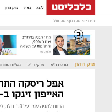
24/7
באזז
שוק ההון
דף הבית
שוק ההון
שוקי חו"ל
מחיר הבניין בארה"ב
צנח ב-90%,
כלכליסט
דיגיטל
והחלומות על תשואה
גבוהה התנפצו
אלמוג עזר
שוק ההון
בורסת ת"א
שווקי חו"ל
מט"ח וסחורות
אפל ריסקה התחזי
האייפון זינקו ב-50%