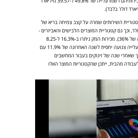
דגמי האייפון החדשים ממשיכים לככב, ומכירותיהם רשמו עלייה של 49.8% ל-39.57 מיליארד 
אבל לא רק האייפון רשם ביצועים נאים. קטגוריית השירותים שמרה על קצב צמיחה בריא של 
32.9% עם הכנסות של 17.49 מיליארד דולר, וכך גם קטגוריית המוצרים הלבישים והאביזרים - 
עם מכירות של 8.78 מיליארד דולר (עלייה של 36%). מכירות המק ניתרו ב-16.3% ל-8.25 
מיליארד דולר, ומכירות האייפד הסתפקו בעלייה צנועה יחסית לשנה האחרונה של 11.9% עם 
הכנסות של 7.37 מיליארד דולר – סימן לכך שאחרי שנה של זינוקים בעבור המחשבים 
והטאבלטים, שתודלקה על רקע המעבר לעבודה מהבית, ייתכן שהקטגוריות המוצר האלו 