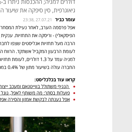
גיאוגרפית, סין סיפקה את שיעור ה
עומר כביר
23:38, 27.07.21
החברה עולה בשיעור מתון של 0.4% במסחר המאוחר.
קראו עוד בכלכליסט:
 הנגיף משתולל בווייטנאם ומעכב ייצור לנייקי ואפל 
פועלות בסתר: מה משותף לאפל, גוגל ו-NSO
אפל נענתה לבקשת אמזון והסירה אפליקצ