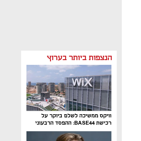
הנצפות ביותר בערוץ
וויקס ממשיכה לשלם ביוקר על
רכישת BASE44: ההפסד הרבעוני
זינק ל-76 מיליון דולר