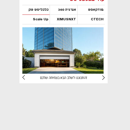
פודקאסט
אנרגיה 360
כלכליסט טק
Scale Up
XIMUSNXT
CTECH
נפתח בכרטיסייה חדשה
נפתח בכרטיסייה חדשה
נפתח בכרטיסייה חדשה
נפתח בכרטיסייה חדשה
יניהם
התכוננו לשלב הבא בצמיחה שלכם!