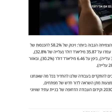
בחלוקה גיאוגרפית, סין סיפקה את שיעור הצמיחה הגבוה ביותר: זינוק של 58.2% להכנסות של 
14.76 מיליארד דולר. ההכנסות באמריקה עמדו על 35.87 מיליארד דולר (עלייה של 32.8%), 
באירופה על 18.94 מיליארד דולר (33.7% עלייה), ביפן על 6.46 מיליארד דולר (30.2%), ובאזור 
מנכ"ל אפל, טים קוק, מסר: "אנחנו ממשיכים להתקדים בעבודה שלנו להחדיר בכל מה שאנחנו 
יוצרים את הערכים שמגדירים אותנו – באמצעות מתן השראה לדור חדש של מפתחים, 
התקרבות ליעדים הסביבתיים שהצבנו ל-2030 וקידום העבודה הדחופה של בניית עתיד שוויוני 