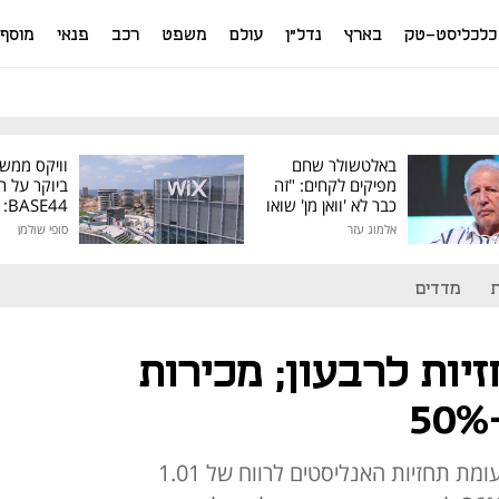
כלכליסט-טק
בארץ
נדל"ן
עולם
משפט
רכב
פנאי
מוסף
באלטשולר שחם
וויקס ממש
מפיקים לקחים: "זה
ביוקר על ר
כבר לא 'וואן מן' שואו
44
של גילעד"
אלמוג עזר
סופי שולמן
מיליון דולר
מדדים
ות לרבעון; מכירות
הרווח למניה עמד על 1.3 דולר, לעומת תחזיות האנליסטים לרווח של 1.01