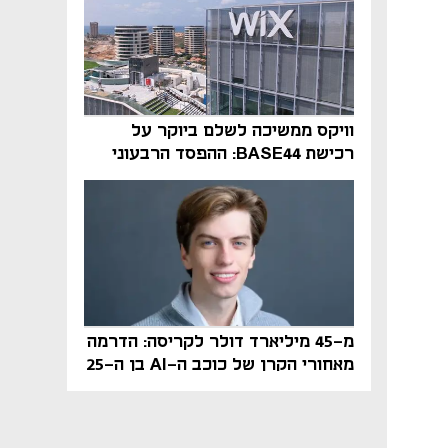
וויקס ממשיכה לשלם ביוקר על
רכישת BASE44: ההפסד הרבעוני
זינק ל-76 מיליון דולר
מ-45 מיליארד דולר לקריסה: הדרמה
מאחורי הקרן של כוכב ה-AI בן ה-25