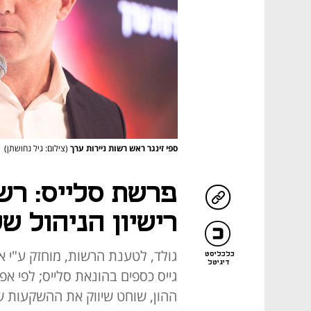
ספי זינגר ראש רשות ניירות ערך
(צילום: גיל נחושתן)
פרשת סלייס: רש
רישיון הניהול של
גולד, לטענת הרשות, מוחזק ע"י א
כלכליסט
דיגיטל
גייס כספים בהונאת סלייס; לפי א
ההון, שוחט שיווק את ההשקעות של