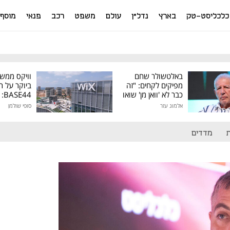
כלכליסט-טק
בארץ
נדל"ן
עולם
משפט
רכב
פנאי
מוסף
באלטשולר שחם
וויקס ממש
מפיקים לקחים: "זה
ביוקר על ר
כבר לא 'וואן מן' שואו
44
של גילעד"
אלמוג עזר
סופי שולמן
מיליון דולר
מדדים