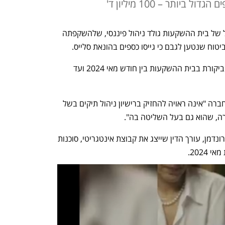
יותר – 100 מיליון ד'
רשות ניירות ערך פוסלת את רישיון הניהול של בית ההשקעות גולד ניהול פיננסי, שלהשקפתה 
טוח שנטען לגבם כי גייסו כספים בהונאת סלייס. 
החלטת הרשות נעשתה לאחר שזו ערכה ביקורת בבית ההשקעות בין חודש מאי 2024 ועד 
על פי הרשות, ממצאי הבדיקה העלו כי החברה "אינה ראויה להחזיק ברישיון ניהול תיקים בשל 
ה, שהוא גם בעל השליטה בה".
בעל השליטה בגולד היום הוא אלכסנדר גרונדמן, עורך הדין שייצג את קבוצת אינטגריטי, סוכנות 
20.  