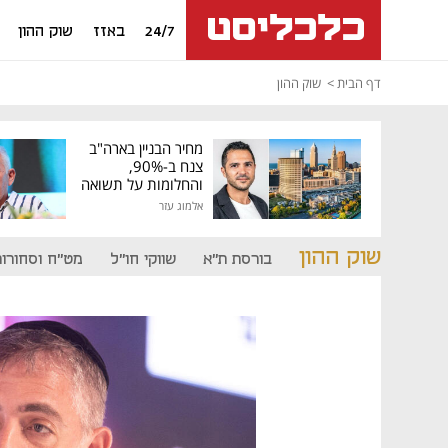
24/7
באזז
שוק ההון
דף הבית
שוק ההון
מחיר הבניין בארה"ב
צנח ב-90%,
והחלומות על תשואה
גבוהה התנפצו
אלמוג עזר
שוק ההון
בורסת ת"א
שווקי חו"ל
מט"ח וסחורות