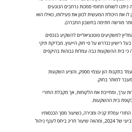
עלה בידי הרשות כי במסגרת חוזה המכירה ניתנו לשוחט תחומי סמכות נרחבים הנוגעים 
להתנהלות בית ההשקעות, באופן המעניק לו את היכולת המעשית לכוון את פעילותו, כאילו הוא 
ותר מורשה חתימה בחשבון החברה).
מממצאי ביקורת העלו בנוסף כי גרונדמן המליץ למשקיעים פוטנציאליים להשקיע בנכסים 
פיננסיים ובניירות ערך. זאת על אף שאינו בעל רישיון כנדרש על פי חוק הייעוץ. מבדיקת תיקי 
ההשקעות, בעקבות תלונות הלקוחות עלה כי בית ההשקעות גבה עמלות גבוהות בהיקפים 
בנוסף, על פי הרשות, בית ההשקעות לא עמד בתקנות הון עצמי מספק, והציע השקעות 
עבר למותר בחוק. 
בין היתר, החברה הייתה מוכרת וקונה ניירות ערך, ומחייבת את הלקוחות, אך מקבלת החזרי 
בקופת בית ההשקעות. 
על פי בדיקת הרשות, גולד השקעות קיבל החזרי עמלת קניה ומכירה, כשיעור מסך הכנסותיו 
מדמי ניהול עומד על כ-600%  ברבעון הרביעי של 2024, ומהווה שיעור חריג ביחס לענף ניהול 