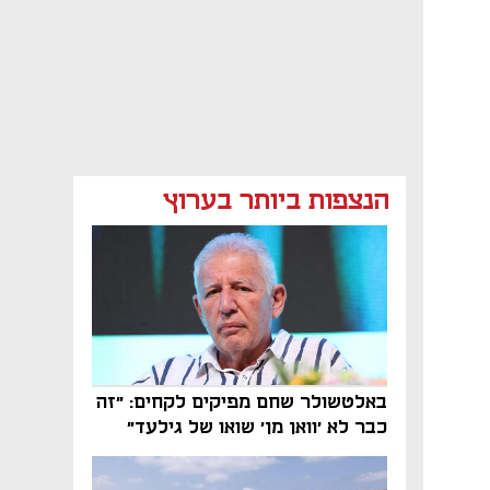
הנצפות ביותר בערוץ
באלטשולר שחם מפיקים לקחים: "זה
כבר לא 'וואן מן' שואו של גילעד"