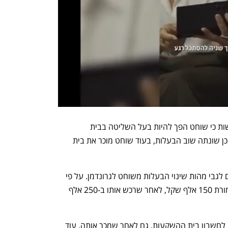
על פי הרשות, ב-19 במאי 2024 דווח לרשות כי שוחט הפך להיות בעל השליטה בבית 
ההשקעות גולד. פחות מחודשיים לאחר מכן שונתה שוב הבעלות, בעוד שוחט מוכר את בית 
מבדיקת הרשות הועלו סימני שאלה כבדים לגבי מהות שינוי הבעלות משוחט לגרונדמן. על פי 
הרשות, מכר שוחט את בית ההשקעות תמורת 150 אלף שקל, לאחר שרכש אותו ב-250 אלף 
עוד גילתה הרשות כי שוחט העביר כספים לחשבון בית ההשקעות, גם לאחר שמכר אותה. עוד 