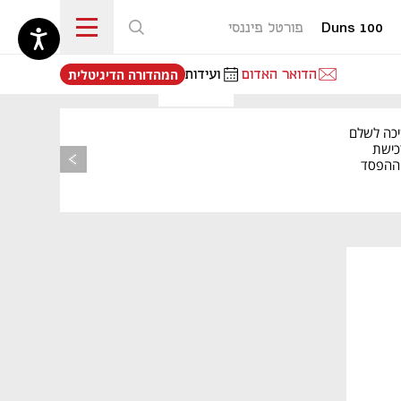
Duns 100
פורטל פיננסי
נפתח בכרטיסייה חדשה
הדואר האדום
ועידות
המהדורה הדיגיטלית
יכה לשלם
כישת
BASE: ההפסד
הרבעוני זינק ל-76