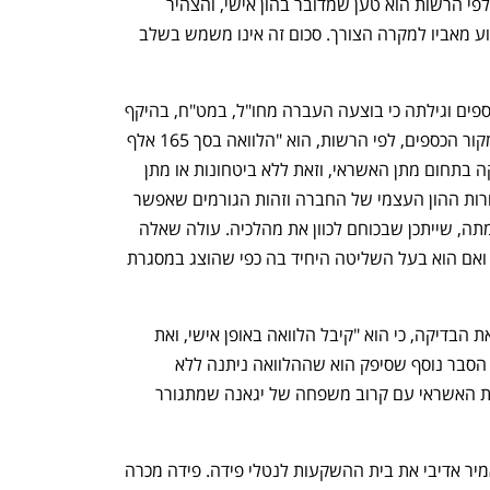
יגאנה העמיד 400 אלף שקל כהון עצמי, ולפי הרשות הוא טען שמדובר בהון אישי, והצהיר 
שברשותו עוד 200 אלף שקל "שקיבל כסיוע מאביו למקרה הצורך. סכום זה אינו משמש בשלב 
אולם לפי הרשות, היא בדקה את מקור הכספים וגילתה כי בוצעה העברה מחו"ל, במט"ח, בהיקף 
של 600 אלף שקל לחשבונו של יגאנה. ומקור הכספים, לפי הרשות, הוא "הלוואה בסך 165 אלף 
דולר שנלקחה מחברה אמריקאית שעיסוקה בתחום מתן האשראי, וזאת ללא ביטחונות או מתן 
ערבויות. ממצא זה העלה תהיות לגבי מקורות ההון העצמי של החברה וזהות הגורמים שאפשר 
שעומדים מאחורי המימון שניתן לשם הקמתה, שייתכן שבכוחם לכוון את מהלכיה. עולה שאלה 
אם יגאנה הוא אכן בעל השליטה בחברה, ואם הוא בעל השליטה היחיד בה כפי שהוצג במסגרת 
יגאנה טען בפני הרשות, לאחר שביצעה את הבדיקה, כי הוא "קיבל הלוואה באופן אישי, ואת 
כספי ההלוואה הזרים כהון עצמי לחברה". הסבר נוסף שסיפק הוא שההלוואה ניתנה ללא 
ביטחונות וערבויות, בשל היכרות של חברת האשראי עם קרוב משפחה של יגאנה שמתגורר 
על פי רשם התאגידים, בסוף 2022 מכר אמיר אדיבי את בית ההשקעות לנטלי פידה. פידה מכרה 