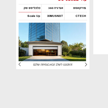
פודקאסט
אנרגיה 360
כלכליסט טק
Scale Up
XIMUSNXT
CTECH
נפתח בכרטיסייה חדשה
נפתח בכרטיסייה חדשה
נפתח בכרטיסייה חדשה
נפתח בכרטיסייה חדשה
יניהם
התכוננו לשלב הבא בצמיחה שלכם!