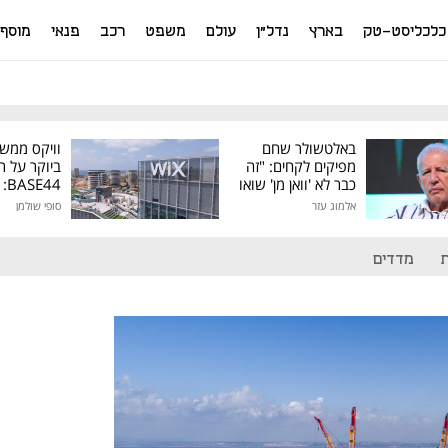
כלכליסט-טק
בארץ
נדל"ן
עולם
משפט
רכב
פנאי
מוסף
באלטשולר שחם
וויקס ממש
מפיקים לקחים: "זה
ביוקר על ר
כבר לא 'וואן מן' שואו
44
של גילעד"
אלמוג עזר
סופי שולמן
מיליון דולר
מדדים