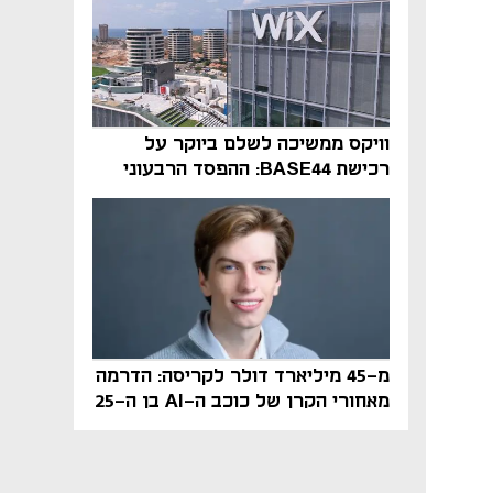
וויקס ממשיכה לשלם ביוקר על
רכישת BASE44: ההפסד הרבעוני
זינק ל-76 מיליון דולר
מ-45 מיליארד דולר לקריסה: הדרמה
מאחורי הקרן של כוכב ה-AI בן ה-25