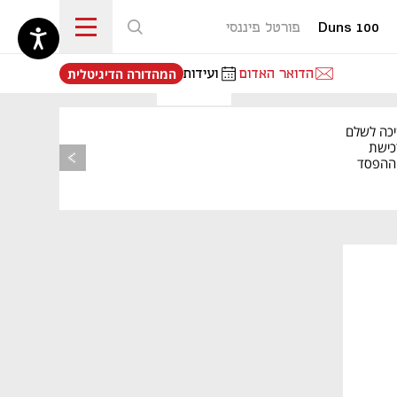
Duns 100
פורטל פיננסי
נפתח בכרטיסייה חדשה
הדואר האדום
ועידות
המהדורה הדיגיטלית
יכה לשלם
כישת
BASE: ההפסד
הרבעוני זינק ל-76