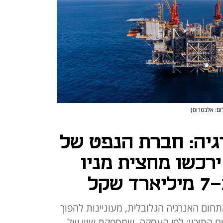
ום: אלבטרוס)
יה: חברת הנפט של
בו דאבי ו-BP ירכשו מחצית מניו
קל
 החברות שמחזיקות ב-10% מתחום האנרגיה הגלובלית, מעוניינות להפוך
ים התיכון; לפי העסקה, שמספקת שווי של