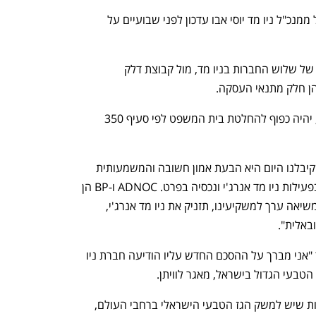
תשובה, בעל השליטה בקבוצת דלק, קיבל ממנכ"ל ניו מד יוסי אבו עדכון לפני שבועיים על 
עם זאת, פרטי הסכם השליטה המשותפת של שלוש החברות בניו מד, מול קבוצת דלק 
והן חלק מתנאי העסקה. 
אישור ההסדר עם בעלי המניות, אם יושג, יהיה כפוף להחלטת בית המשפט לפי סעיף 350 
יוסי אבו, מנכ"ל ניו מד אנרג'י: "ההצעה שקיבלנו היום היא הבעת אמון חשובה והמשמעותית 
ביותר שקיבל משק הגז הישראלי בכלל, ובפעילות ניו מד אנרג'י ונכסיה בפרט. ADNOC ו-BP הן 
חברות ענק, מהמובילות בעולם, והצעתן משיאה ערך למשקיעינו, תזניק את ניו מד אנרג'י, 
באלית".
שר האנרגיה והתשתיות, ישראל כ"ץ, אמר "אני מברך על ההסכם החדש עליו הודיעה חברת ניו 
טבעי הגדול בישראל, מאגר לוויתן. 
"הדבר מעיד על הפוטנציאל והאטרקטיביות שיש למשק הגז הטבעי הישראלי ברחבי העולם, 