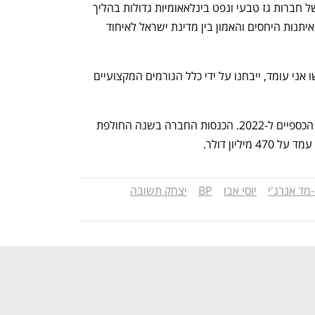
כאשר העסקה יכולה להגביר התעניינות של חברות גז טבעי ונפט בינלאאומיות גדולות בהליך 
התחרותי הרביעי - אך יותר מכל מעיד על איתנות היחסים והאמון בין מדינת ישראל לאיחוד 
פרטי ההסכם, לאחר שיוצגו למשרד בראשו אני עומד, ייבחנו על ידי כלל הגורמים המקצועיים 
במקביל, פירסמה היום ניו מד את הדוחות הכספיים ל-2022. הכנסות החברה בשנה החולפת 
-מד אנרג'י
יוסי אבו
BP
יצחק תשובה