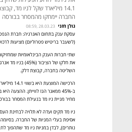
החברה יימחקו מהמסחר בבורסה
גולן חזני
08:59, 28.03.23
(לשעבר בריטיש פטרוליום) מציעות לרכוש 50% מחברת ניו מד שבשליטת יצחק תשו
השליטה בחברה, קבוצת דלק. 
מחיר מניית ניו מד בנעילת המסחר בבורס