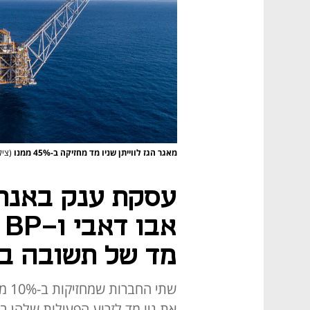
מאגר הגז לווייתן שניו מד מחזיקה ב-45% ממנו
(ציל
עסקת ענק באנרג
א
מד של תשובה ב-7 מיליארד ש
שתי
את ניו מד לזרוע הפעילות שלהן ב