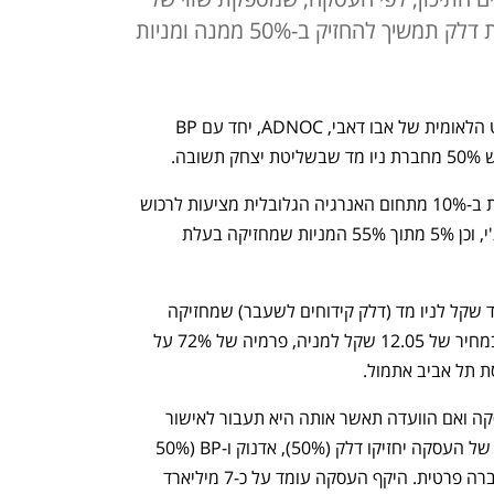
14.1 מיליארד שקל לניו מד, קבוצת דלק תמשיך להחזיק ב-50% ממנה ומניות
עסקת ענק בתחום האנרגיה: חברת הנפט הלאומית של אבו דאבי, ADNOC, יחד עם BP 
בה.
שתי חברות הענק הבינלאומיות שמחזיקות ב-10% מתחום האנרגיה הגלובלית מציעות לרכוש 
את חלקו של הציבור (45%) בניו מד אנרג'י, וכן 5% מתוך 55% המניות שמחזיקה בעלת 
הרכישה המוצעת היא בשווי 14.1 מיליארד שקל לניו מד (דלק קידוחים לשעבר) שמחזיקה 
ב-45% ממאגר הגז לווייתן. ההצעה היא במחיר של 12.05 שקל למניה, פרמיה של 72% על 
ת תל אביב אתמול. 
ניו מד תקים ועדה לא תלויה לבחינת העסקה ואם הוועדה תאשר אותה היא תעבור לאישור 
אסיפת בעלי המניות של החברה. בסיומה של העסקה יחזיקו דלק (50%), אדנוק ו-BP (50% 
נותרים), לבדן במניות ניו מד שתהפוך לחברה פרטית. היקף העסקה עומד על כ-7 מיליארד 