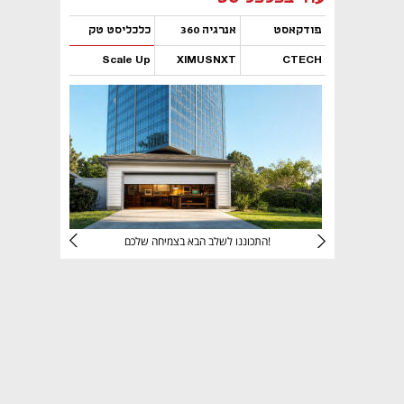
פודקאסט
אנרגיה 360
כלכליסט טק
Scale Up
XIMUSNXT
CTECH
נפתח בכרטיסייה חדשה
נפתח בכרטיסייה חדשה
נפתח בכרטיסייה חדשה
נפתח בכרטיסייה חדשה
יניהם
התכוננו לשלב הבא בצמיחה שלכם!