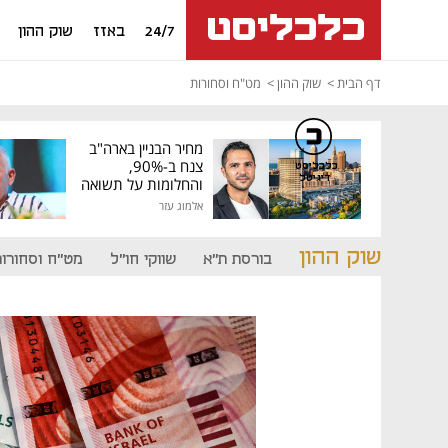
24/7
באזז
שוק ההון
דף הבית
שוק ההון
מט"ח וסחורות
מחיר הבניין בארה"ב
צנח ב-90%,
כלכליסט
דיגיטל
והחלומות על תשואה
גבוהה התנפצו
אלמוג עזר
שוק ההון
בורסת ת"א
שווקי חו"ל
מט"ח וסחורות