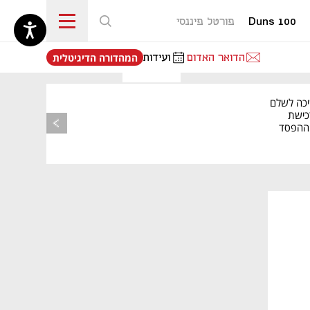
Duns 100
פורטל פיננסי
נפתח בכרטיסייה חדשה
הדואר האדום
ועידות
המהדורה הדיגיטלית
יכה לשלם
כישת
BASE: ההפסד
הרבעוני זינק ל-76