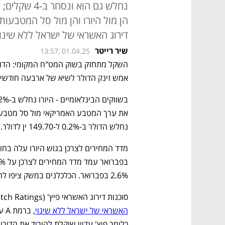
נחלש גם הוא 
הן מול היורו והן מול סל המטבעות
דירוג האשראי של ישראל ללא שינוי
שיר רייטר
13:57, 01.04.25
אמש זינק הדולר לשיא של ארבעה חודשים מעל ל-73
נחלש הדולר ב-0.2% ל-149.70 ין לדולר.
2.6% בפברואר. הכלכלנים במשק ציפו להאטה קלה יותר לשיעור של 2.5%. 
סוכנות דירוג האשראי פיץ' (Fitch Ratings) הודיעה אתמול בערב שהיא 
האשראי של ישראל ללא שינוי