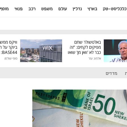
כלכליסט-טק
בארץ
נדל"ן
עולם
משפט
רכב
פנאי
מוסף
באלטשולר שחם
וויקס ממש
מפיקים לקחים: "זה
ביוקר על ר
כבר לא 'וואן מן' שואו
44
של גילעד"
אלמוג עזר
סופי שולמן
מיליון דולר
מדדים