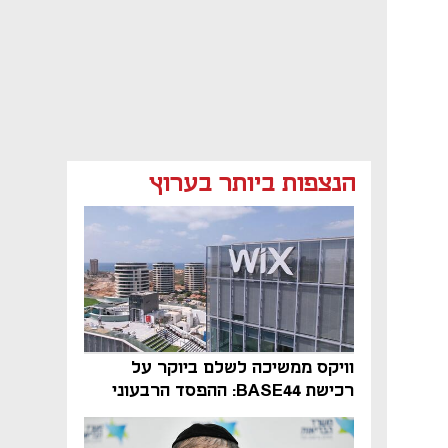
הנצפות ביותר בערוץ
וויקס ממשיכה לשלם ביוקר על
רכישת BASE44: ההפסד הרבעוני
זינק ל-76 מיליון דולר