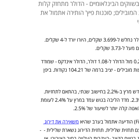
ונסחר ב-4 שקלים; בשווקים הבינלאומיים - הדולר מתחזק קלות
 המובילים; סוכנות פיץ' הותירה אתמול את
השקל מתחזק בשוק המט"ח המקומי: הדולר נחלש ל-3.699 שקלים, היורו יורד ל-4 שקלים. 
3. שקלים. 
בשווקים הבינלאומיים - היורו נחלש ב-0.2% מול הדולר ל-1.08 דולר, הדולר אינדקס - שמודד 
את ערך המטבע האמריקאי מול סל מטבעות מובילים - יציב ברמה של 104.21 נקודות. ביפן 
מדד המחירים לצרכן בגוש היורו עלה בחודש מרץ ב-2.2% בחישוב שנתי, בהתאם לתחזיות. 
בפברואר עמד מדד המחירים לצרכן על 2.3%. מדד הליבה בגוש עמד במרץ על 2.4% לעומת 
משאירה את דירוג 
, ברמת A עם תחזית שלילית. תחזית הדירוג נשארת שלילית -  - 
כלומר פיץ' עדיין שוקלת להוריד את הדירוג בטווח הקצר -בעקבות העלייה בחוב הציבורי, אי 