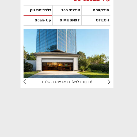
פודקאסט
אנרגיה 360
כלכליסט טק
Scale Up
XIMUSNXT
CTECH
נפתח בכרטיסייה חדשה
נפתח בכרטיסייה חדשה
נפתח בכרטיסייה חדשה
נפתח בכרטיסייה חדשה
יניהם
התכוננו לשלב הבא בצמיחה שלכם!