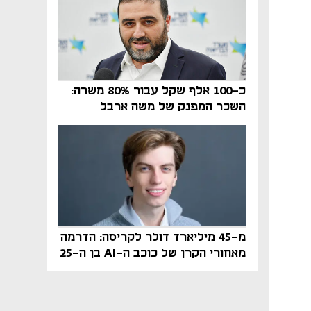
כ-100 אלף שקל עבור 80% משרה:
השכר המפנק של משה ארבל
במהדרין נחשף
מ-45 מיליארד דולר לקריסה: הדרמה
מאחורי הקרן של כוכב ה-AI בן ה-25