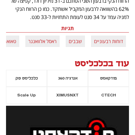
הרווח הנקי ברבעון השני הסתכם ב-31 מיליון דולר, קפיצה של 
62% בהשוואה לרבעון המקביל אשתקד. כמו כן הרווח הנקי 
למניה עמד על 34 סנט לעומת התחזיות ל-33 סנט.
תגיות
דוחות רבעוניים
שבבים
ראסל אלוואנגר
טאואר סמ
עוד בכלכליסט
פודקאסט
אנרגיה 360
כלכליסט טק
Scale Up
XIMUSNXT
CTECH
יסייה חדשה
נפתח בכרטיסייה חדשה