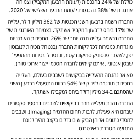
כוללת של 24% בהכנסות (לעומת הרבעון המקביל) וצמיחה 
אורגנית של 38% בהכנסות לעומת הרבעון השלישי של 2020.
החברה רשמה ברבעון השני הכנסות של 362 מיליון דולר, עלייה 
של 17% ביחס לרבעון המקביל אשתקד. בצמיחה האורגניות של 
החברה נרשמה עלייה חדה יותר של 26%. המכירות האורגניות 
מוגדרות כמכירות לכל לקוחות החברה (בנטרול מכירות לנובוטון 
יפן, לשעבר פנסוניק סמיקונדקטור, ובנטרול מכירות מהמפעל 
שבסן אנטוניו, איתם קיימים לחברה הסכמי ייצור ארוכי טווח).
טאואר נהנתה מהעלייה בביקושים לשבבים בעולם, והעלייה 
במכירות תורגמה לזינוק של 54% ברווח התפעולי ברבעון השני 
שהסתכם ב-34 מיליון דולר ביחס למקבילו אשתקד. 
החברה נהנת מעלייה חדה בביקושים לשבבים במספר סקטורים 
שבהם היא פעילה, לרבות תחום ההדמיה (Imaging), ושבבים 
למסדי נתונים אליהן הביקושים גדלים בקצב מהיר לנוכח 
התנועה הגוברת באינטרנט.