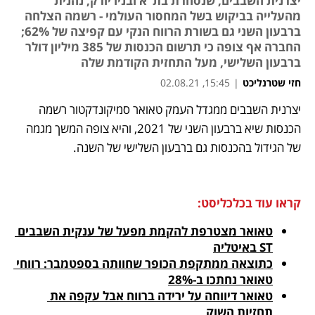
יצרנית השבבים, שנסחרת בת"א ובניו יורק, נהנית
מהעלייה בביקוש בשל המחסור העולמי - רשמה הצלחה
ברבעון השני גם בשורת הרווח הנקי עם קפיצה של 62%;
החברה אף צופה כי תרשום הכנסות של 385 מיליון דולר
ברבעון השלישי, מעל התחזית הקודמת שלה
חזי שטרנליכט
|
15:45, 02.08.21
יצרנית השבבים ממגדל העמק טאואר סמיקונדקטור רשמה 
נפתח בכרטיסייה חדשה
נפתח בכרטיסייה חדשה
נפתח בכרטיסייה חדשה
הכנסות שיא ברבעון השני של 2021, והיא צופה המשך מגמה 
של הגידול בהכנסות גם ברבעון השלישי של השנה. 
קראו עוד בכלכליסט:
טאואר מצטרפת להקמת מפעל של ענקית השבבים 
ST באיטליה
כתוצאה ממתקפת הכופר שחוותה בספטמבר: רווחי 
טאואר נחתכו ב-28%
טאואר דיווחה על ירידה ברווח אבל עקפה את 
תחזיות השוק