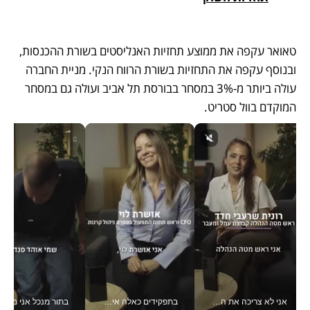
טאואר עקפה את ממוצע תחזיות האנליסטים בשורת ההכנסות, 
ובנוסף עקפה את התחזיות בשורת הרווח הנקי. מניית החברה 
עולה ביותר מ-3% במסחר בבורסת תל אביב ועולה גם במסחר 
המוקדם בוול סטריט.
אני לא צריכה את המשרד: רונית שרעבי-חדד מנהלת ארגון של 30000 עובדים מכל מקום_v
בתפקידים כאלה אי אפשר לחכות: אושרת לוי מניעה השקעות ענק מהטלפון_v
בתור מנכל אני מקבל מאות הח