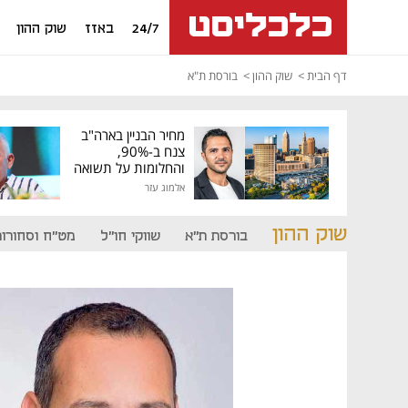
24/7
באזז
שוק ההון
דף הבית
שוק ההון
בורסת ת"א
מחיר הבניין בארה"ב
צנח ב-90%,
והחלומות על תשואה
גבוהה התנפצו
אלמוג עזר
שוק ההון
בורסת ת"א
שווקי חו"ל
מט"ח וסחורות