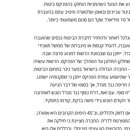
ההון דחתה בקשה של הפניקס ביטוח לבצע את הצעד כשהמניות הוחזקו בהפניקס ביטוח. 
ברשות חוששים כי מנהלי הפניקס נהגו בניגוד עניינים ובאופן שלכאורה מיטיב עמם בהעברת 
הרשות לא תוכל ככל הנראה להחזיר את הגלגל לאחור ולהחזיר לחברת הביטוח נכסים שהועברו 
אבל היא יכולה למנוע מעבר כאלה שלא הועברו, להטיל קנסות או מיגבלות של ממשל תאגידי 
כמו על הרכב דירקטוריון כפי שעשתה במגדל. ייתכן גם שבכוונת הרשות למנוע פרצה שבה 
ינהגו חברות מתחרות של הפניקס שיתכן שחלקן התלונן על המהלך של הפניקס. הרשות עשויה 
לשקול גם סנקציות אחרות נגד הפניקס — החברה הגדולה בישראל בפער ניכר בתחום הביטוח. 
עם זאת, מדובר בטיוטת דו"ח בלבד, ולאחר שתישמע עמדת הפניקס ייתכן כי מסקנותיה ישתנו. 
בעבר העבירה הרשות טיוטת דו"ח ביקורת חריפה נגד מגדל, אך בסופו של דבר הגיעה 
להסכמות עם החברה ונמנעה מפרסום דו"ח סופי. עם זאת, דו"ח נוסף נגד מגדל הוגש לאחרונה 
וד הקודם הוגש בידי משה ברקת, קודמו בתפקיד.
הפניקס טוענת כי כל הצעדים נעשו בהתאם לחוק ולכללים, וב־45 הימים הקרובים היא אמורה, 
לפי דרישת הרשות, להעביר את תגובתה המפורטת לדו"ח. החברה מציינת כי חילקה את 
הדיבידנד תוך עמידה מלאה בכללי הסולבנסי, הדורשים הון עצמי מינימלי, ובכללים אלו היא 