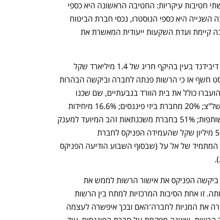
המרכזית. נכסי חברות הביטוח מרוכזים בשתי חטיבות עיקריות: החטיבה הראשונה היא כספי 
חיסכון העמיתים מבוטחי החברה, והחטיבה השנייה היא כספי הנוסטרו, נכסי חברת הביטוח 
שנצברו מרווחיה לאורך השנים. לכל חטיבה קיימת ועדת השקעות ייעודית המאשרת את 
בחודש ינואר הודיעה הפניקס על העברת דיבידנד בעין בהיקף חריג של 1.4 מיליארד שקל 
מחברת הביטוח לחברת ההחזקות. כלכליסט חשף אז כי הרשות פנתה לחברה וביקשה הבהרות 
בנושא. הדיבידנד של הפניקס והנכסים שהועברו כולל את בית הוורד בגבעתיים, שם שכנו 
משרדי החברה עד למעבר לאחרונה לראשל"צ; 20% מחברת ביזי פיננסים; 16.6% מיחידות 
ההשתתפות של לידר שוקי הון השקעות שותפות; 51% בחברת משכנתאות זהב המיועד למענק 
משכנתאות לגיל הזהב וכן הלוואות של 561 מיליון שקל שהעמידה הפניקס לחברת 
המשכנתאות; 20% ממניות מועדון הנוסע המתמיד של אל על (שבסוף השבוע הודיעה הפניקס 
לכלכליסט נודע כי לפני העברת הדיבידנד ביקשה הפניקס את אישור הרשות לממש את 
האופציה ולעלות ל־25% במועדון, אך נדחתה. זו אחת הסיבות המרכזיות למתח בין הרשות 
ועמית גל לבין הנהלת הפניקס — שהעבירה את המניות לחברה־האם ובכך איפשרה לעצמה 
לממש את האופציה מבלי לקבל את אישור הרשות, שאינה מפקחת על חברת הפיננסים. עוד 