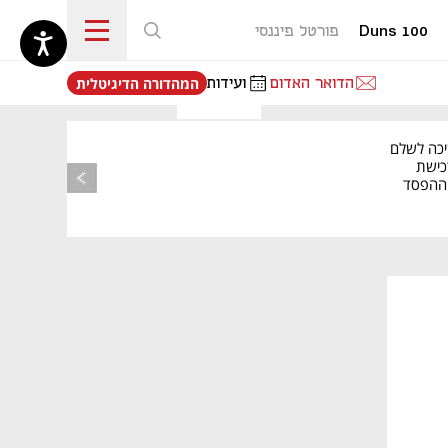
Duns 100
פורטל פיננסי
נפתח בכרטיסייה חדשה
הדואר האדום
ועידות
המהדורה הדיגיטלית
יכה לשלם
כישת
BASE: ההפסד
הרבעוני זינק ל-76