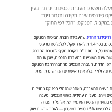
עלה חשש כי העברת נכסים כדיבידנד בעין
 פיננסים אינה תקינה ותגרור ניגוד
 במקביל. הפניקס: "הכל לפי החוק"
לדיבידנד החריג
 שהעבירה חברת הביטוח הפניקס 
בתחילת השנה לחברה־האם הפניקס פיננסים, בסך 1.4 מיליארד שקל. לכלכליסט נודע כי 
בשבוע שעבר העבירה הרשות, בראשות עמית גל, טיוטת דו"ח ביקורת מקיף לתגובת החברה, 
ובו כמה ממצאים מטרידים מבחינתה. הרשות אינה מעוניינת בהעברת הנכסים, שכן אז הם 
יוצאים מתחום פיקוחה על חברת הביטוח. לפי הדו"ח, העברת הנכסים מהחברה־הבת הפניקס 
ביטוח לחברה־האם הפניקס פיננסים לא נידונה ולא קיבלה את האישורים הנדרשים מוועדת 
מבדיקת הרשות עולה חשש לניגוד עניינים בעצם ההעברה, מאחר שמנהלי הפניקס מחזיקים 
באופציות בחברות־בנות של חברת הפיננסים וייהנו מעלייה עתידית בשווי הנכסים. טענה 
מרכזית נוספת היא כי ההחזקה של הפניקס במועדון הנוסע המתמיד של אל על הועברה 
לחברה־האם כדי לאפשר לה לממש אופציה לרכישת 5% נוספים במועדון — לאחר שרשות שוק 