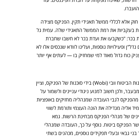
ועברו.
הטענות של הרשות אינן נוגעות לעבירות חוק אלא לכללי ממשל תאגידי תקין. הפניקס מצידה 
נפתח בכרטיסייה חדשה
נפתח בכרטיסייה חדשה
מדגישה כי סקירות של גופים זרים משבחות בעקביות את רמת הממשל התאגידי שלה. עמית גל 
התייחס לנושא בכנס לציון 20 שנה לוועדת בכר: "כשקבעו את ועדת בכר לא חשבו שחברת 
ביטוח תהיה תאגיד החזקות רב־זרועות עם נדל"ן ופעילויות נוספות, ועלינו לוודא שנכסים אלו לא 
יוצאים מתחום הפיקוח. מועדון לקוחות מעניק כוח גדול מאוד למי שמחזיק בו — לעתים אף יותר 
גל רמז גם להתנגדותו לעסקת רכישת סוכנות הביטוח וובי (Wobi) בידי סוכנות של הפניקס, וציין 
ענף במתח גבוה
מדברים כלכלה, עסקים ומה שב
כי מערך המכירות בענף הפך מורכב יותר מבעבר, ולכן חשוב למנוע ניגודי עניינים ולשמור על 
אינטרס הלקוח. הרשות מבקשת הבהרות מהפניקס לגבי העובדה שמנהליה מחזיקים באופציות 
בגמא, והעברת מניות מועדון הנוסע המתמיד אליה מגדילה את הונה העצמי ותורמת לשווי 
האופציות, כך שלכאורה מדובר בניגוד עניינים של מנהלי הפניקס מבחינת הרשות. גמא 
מפוקחת רגולטורית ברמה נמוכה יותר מאשר הפניקס ביטוח. נוסף על כך, העובדה שמנהלי 
הפניקס, בהם המנכ"ל אייל בן סימון, היו"ר בני גבאי ובעלי תפקידים נוספים, מכהנים בשתי 