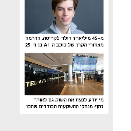
מ-45 מיליארד דולר לקריסה: הדרמה
מאחורי הקרן של כוכב ה-AI בן ה-25
מי יודע לנצח את השוק גם לאורך
זמן? מנהלי ההשקעות הבודדים שהכו
את ת״א־125