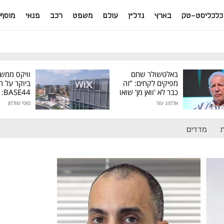
כלכליסט-טק
בארץ
נדל"ן
עולם
משפט
רכב
פנאי
מוסף
באלטשולר שחם
וויקס ממש
מפיקים לקחים: "זה
ביוקר על ר
כבר לא 'וואן מן' שואו
44
של גילעד"
אלמוג עזר
סופי שולמן
מיליון דולר
מדדים