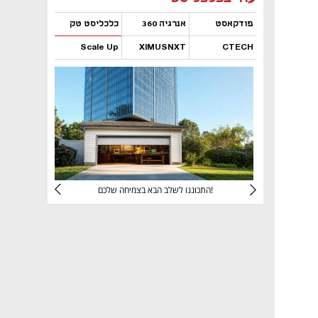
פודקאסט
אנרגיה 360
כלכליסט טק
Scale Up
XIMUSNXT
CTECH
נפתח בכרטיסייה חדשה
נפתח בכרטיסייה חדשה
נפתח בכרטיסייה חדשה
נפתח בכרטיסייה חדשה
יניהם
התכוננו לשלב הבא בצמיחה שלכם!