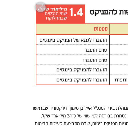
הפניקס היא חברה ללא גרעין שליטה, המנוהלת בידי המנכ"ל אייל בן סימון ודירקטוריון שבראשו 
בני גבאי. החברה־האם, הפניקס פיננסים, נסחרת בבורסה לפי שווי של כ־31 מיליארד שקל, 
ומחזיקה בכמה נכסים, שעיקרם 100% ממניות הפניקס ביטוח, שבה מתבצעת פעילות הביטוח 