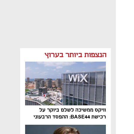
הנצפות ביותר בערוץ
וויקס ממשיכה לשלם ביוקר על
רכישת BASE44: ההפסד הרבעוני
זינק ל-76 מיליון דולר