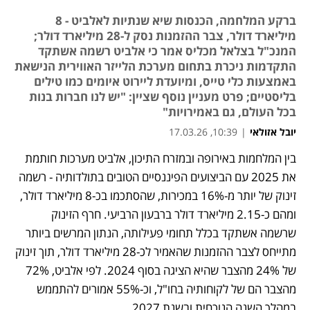
ברקע המלחמה, הכנסות שיא שנתיות לאלביט - 8
מיליארד דולר, צבר ההזמנות נסק ל-28 מיליארד דולר;
המנכ"ל בצלאל מכליס אמר כי אלביט רשמה אשתקד
התקדמות ניכרת בתחום מערכת הלייזר האווירית הנישאת
באמצעות כלי טייס, ומיועדת ליירוט איומים כמו טילים
בליסטיים; פרט מעניין נוסף שציין: "יש לנו חברות בנות
בכל העולם, גם באמירויות"
יובל אזולאי
|
10:39, 17.03.26
בין המלחמות באירופה ובמזרח התיכון, אלביט מערכות חותמת 
נפתח בכרטיסייה חדשה
את 2025 עם הביצועים הפיננסיים הטובים בתולדותיה - רשמה 
זינוק של יותר מ-16% במכירות, שהסתכמו בכ-8 מיליארד דולר, 
ומהם כ-2.15 מיליארד דולר ברבעון הרביעי. חרף הזינוק 
שרשמה אשתקד בכלל תחומי פעילותה, הנתון המרשים ביותר 
מתייחס לצבר ההזמנות שהאמיר לכ-28 מיליארד דולר, תוך זינוק 
של 24% מהצבר שהיא הציגה בסוף 2024. לפי אלביט, 72% 
מהצבר הם של לקוחותיה בחו"ל, וכ-55% אמורים להתממש 
במהלך השנה הנוכחית ובשנת 2027. 