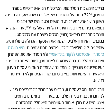
ברקע הימשכות המלחמות והטלטלות הגיאו-פוליטיות במזרח 
התיכון, 32% מתמהיל המכירות של אלביט בשנה שעברה הופנה 
לשוק הישראלי. "מערכות, חימושים וכטב"מים של אלביט 
נמצאים בימים אלו בכל חזיתות הלחימה של צה"ל", אמר הנשיא 
ומנכ"ל החברה בצלאל (בוצי) מכליס בשיחה עם כלכליסט. 
בנובמבר האחרון אלביט רשמה את העסקה הגדולה בתולדותיה, 
שהיקפה 2.3 מיליארד דולר, ופרטיה תחת עמימות.
 היא הוצגה 
כ"פתרון אסטרטגי ללקוח בינלאומי"
 ולא מסרה את סוג הפתרון 
ואת פרטי הלקוח. כמה שבועות לאחר מכן, דיווח האתר הצרפתי 
"אינטיליג'נס אונליין" כי המדינה שעומדת מאחורי עסקת הענק 
היא איחוד האמירויות. באלביט ובמשרד הביטחון לא התייחסו 
לנושא.
מבלי להתייחס לעסקה זו, מכליס אמר הבוקר לכלכליסט כי "יש 
לנו חברות בנות בכל העולם, גם באמירויות, ואנחנו ביחסים 
אינטימיים עם כולן. איחוד האמירויות היא חלק מהמלחמה 