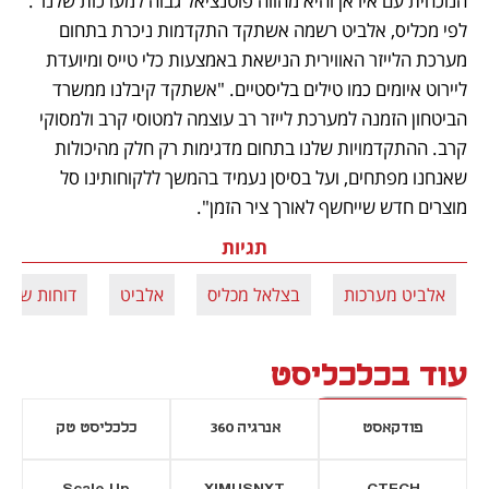
הנוכחית עם איראן והיא מהווה פוטנציאל גבוה למערכות שלנו". 
לפי מכליס, אלביט רשמה אשתקד התקדמות ניכרת בתחום 
מערכת הלייזר האווירית הנישאת באמצעות כלי טייס ומיועדת 
ליירוט איומים כמו טילים בליסטיים. "אשתקד קיבלנו ממשרד 
הביטחון הזמנה למערכת לייזר רב עוצמה למטוסי קרב ולמסוקי 
קרב. ההתקדמויות שלנו בתחום מדגימות רק חלק מהיכולות 
שאנחנו מפתחים, ועל בסיסן נעמיד בהמשך ללקוחותינו סל 
מוצרים חדש שייחשף לאורך ציר הזמן".
תגיות
אלביט מערכות
בצלאל מכליס
אלביט
דוחות שנתי
עוד בכלכליסט
פודקאסט
אנרגיה 360
כלכליסט טק