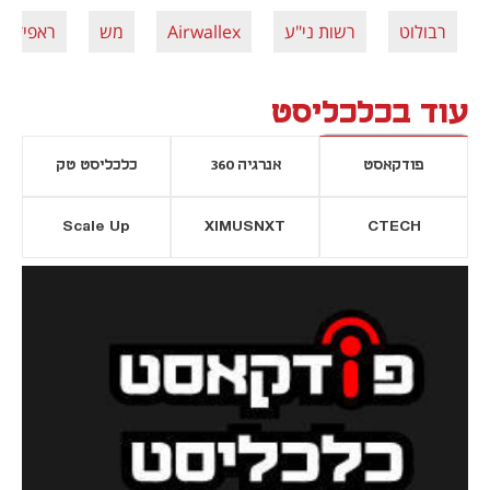
רבולוט
רשות ני"ע
Airwallex
מש
ראפיד
עוד בכלכליסט
פודקאסט
אנרגיה 360
כלכליסט טק
Scale Up
XIMUSNXT
CTECH
יסייה חדשה
נפתח בכרטיסייה חדשה