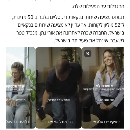
ההגבלות על הפעילות שלה. 
רבולוט מציעה שירותי בנקאות דיגיטליים בלבד ב־50 מדינות, 
ל־52 מיליון לקוחות, אך עדיין לא מציעה שירותים בנקאיים 
בישראל. החברה שכרה לאחרונה את אורי נתן, מנכ"ל פפר 
לשעבר, שינהל את פעילותה בישראל.   
בתפקידים כאלה אי אפשר לחכות: אושרת לוי מניעה השקעות ענק מהטלפון_v
בתור מנכל אני מקבל מאות החלטות ביום, וה- Galaxy Z Fold8 Ultra עוזר לי לחתוך אותן מהר יותר_v
כלכליסט דיגיטל