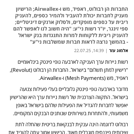
החברות הן רבולוט, ראפיד, מש ו-Airwallex; הרישיון
מעניק לחברות יכולת להעביר ולהמיר כספים, להעניק
ריבית על כספים מופקדים, ולסלוק ארנקים דיגיטליים;
ספי זינגר, יו"ר רשות ני"ע: "היה חשוב לנו לאפשר להם
להעניק ריבית ללקוחות למרות התנגדות בנק ישראל
- בהמשך נרצה לראות חברות שמשלבות ני"ע"
אלמוג עזר
|
14:39, 22.07.25
רשות ניירות ערך העניקה לארבעה גופי פינטק בינלאומיים 
נפתח בכרטיסייה חדשה
"רישיון למתן תשלום" בישראל. החברות הן רבולוט (Revolut), 
ראפיד, מש (Mesh Payments) ו-Airwallex. 
מדובר בארבעה גופי פינטק גלובליים בעלי פעילות צנועה 
בישראל. התקווה הצרכנית של רשות ניירות ערך היא שהרישיון 
יאפשר לחברות להגדיל את הפעילות שלהם בישראל באופן 
משמעותי, ולהתחרות בשירותים שנותנים הבנקים המקומיים. 
רבולוט לדוגמה הינה ענקית לבנקאות בריטית שהחלה לתת 
שירותים פיננסים מוגבלים מאוד. הרישיון אמור עתה להוריד את 