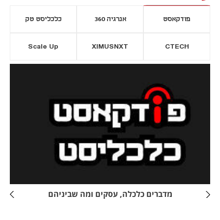
פודקאסט
אנרגיה 360
כלכליסט טק
Scale Up
XIMUSNXT
CTECH
יסייה חדשה
נפתח בכרטיסייה חדשה
מדברים כלכלה, עסקים ומה שביניהם