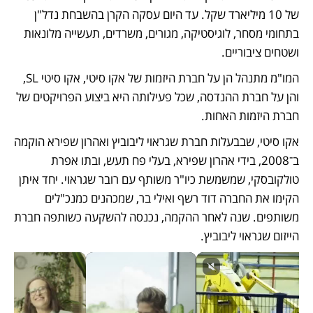
של 10 מיליארד שקל. עד היום עסקה הקרן בהשבחת נדל"ן 
בתחומי מסחר, לוגיסטיקה, מגורים, משרדים, תעשייה מלונאות 
ושטחים ציבוריים.
המו"מ מתנהל הן על חברת היזמות של אקו סיטי, אקו סיטי SL, 
והן על חברת ההנדסה, שכל פעילותה היא ביצוע הפרויקטים של 
חברת היזמות האחות.
אקו סיטי, שבבעלות חברת שגראוי ליבוביץ ואהרון שפירא הוקמה 
ב־2008, בידי אהרון שפירא, בעלי פח תעש, ובתו אפרת 
טולקובסקי, שמשמשת כיו"ר משותף עם רובר שגראוי. יחד איתן 
הקימו את החברה דוד רשף ואילי בר, שמכהנים כמנכ"לים 
משותפים. שנה לאחר ההקמה, נכנסה להשקעה כשותפה חברת 
הייזום שגראוי ליבוביץ. 