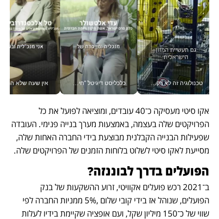
טכנולוגיה זה לא רק בהייטק: גם תעשיית המזון הישראלית מאמצת כלי AI, אוטומציה וניתוח דאטה בזמן אמת
כלכליסט דיגיטל "חינוך הוא המשימה של החיים שלי"_v
אין שעה שלא התעסקתי במשבר - טל אלכסנדרוביץ’ שגב מנהלת משברים
אקו סיטי מעסיקה כ־40 עובדים, ומוציאה לפועל את כל 
הפרויקטים שלה בעצמה, באמצעות מערך בנייה פנימי. העובדה 
שפעילות הבנייה הקבלנית מבוצעת בידי החברה האחות שלה, 
מסייעת לאקו סיטי לשלוט בלוחות הזמנים של הפרויקטים שלה.
הפועלים בדרך לבוננזה?
ב־2021 רכש פועלים אקוויטי, זרוע ההשקעות של בנק 
הפועלים, שנוהל אז בידי קובי שלום ,5% ממניות החברה לפי 
שווי של כ־150 מיליון שקל, ועם אופציה שקיימת בידיו לעלות 