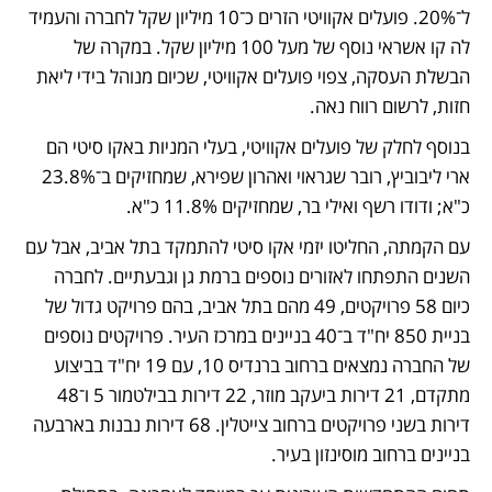
ל־20%. פועלים אקוויטי הזרים כ־10 מיליון שקל לחברה והעמיד 
לה קו אשראי נוסף של מעל 100 מיליון שקל. במקרה של 
הבשלת העסקה, צפוי פועלים אקוויטי, שכיום מנוהל בידי ליאת 
חזות, לרשום רווח נאה.
בנוסף לחלק של פועלים אקוויטי, בעלי המניות באקו סיטי הם 
ארי ליבוביץ, רובר שגראוי ואהרון שפירא, שמחזיקים ב־23.8% 
כ"א; ודודו רשף ואילי בר, שמחזיקים 11.8% כ"א.
עם הקמתה, החליטו יזמי אקו סיטי להתמקד בתל אביב, אבל עם 
השנים התפתחו לאזורים נוספים ברמת גן וגבעתיים. לחברה 
כיום 58 פרויקטים, 49 מהם בתל אביב, בהם פרויקט גדול של 
בניית 850 יח"ד ב־40 בניינים במרכז העיר. פרויקטים נוספים 
של החברה נמצאים ברחוב ברנדיס 10, עם 19 יח"ד בביצוע 
מתקדם, 21 דירות ביעקב מוזר, 22 דירות בבילטמור 5 ו־48 
דירות בשני פרויקטים ברחוב צייטלין. 68 דירות נבנות בארבעה 
בניינים ברחוב מוסינזון בעיר.