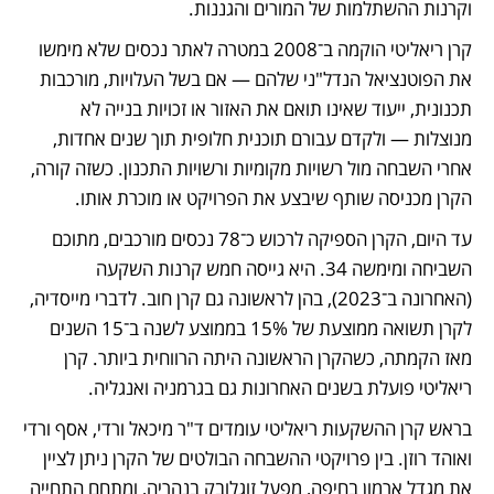
וקרנות ההשתלמות של המורים והגננות.
קרן ריאליטי הוקמה ב־2008 במטרה לאתר נכסים שלא מימשו 
את הפוטנציאל הנדל"ני שלהם — אם בשל העלויות, מורכבות 
תכנונית, ייעוד שאינו תואם את האזור או זכויות בנייה לא 
מנוצלות — ולקדם עבורם תוכנית חלופית תוך שנים אחדות, 
אחרי השבחה מול רשויות מקומיות ורשויות התכנון. כשזה קורה, 
הקרן מכניסה שותף שיבצע את הפרויקט או מוכרת אותו.
עד היום, הקרן הספיקה לרכוש כ־78 נכסים מורכבים, מתוכם 
השביחה ומימשה 34. היא גייסה חמש קרנות השקעה 
(האחרונה ב־2023), בהן לראשונה גם קרן חוב. לדברי מייסדיה, 
לקרן תשואה ממוצעת של 15% בממוצע לשנה ב־15 השנים 
מאז הקמתה, כשהקרן הראשונה היתה הרווחית ביותר. קרן 
ריאליטי פועלת בשנים האחרונות גם בגרמניה ואנגליה.
בראש קרן ההשקעות ריאליטי עומדים ד"ר מיכאל ורדי, אסף ורדי 
ואוהד רוזן. בין פרויקטי ההשבחה הבולטים של הקרן ניתן לציין 
את מגדל ארמון בחיפה, מפעל זוגלובק בנהריה, ומתחם התחייה 