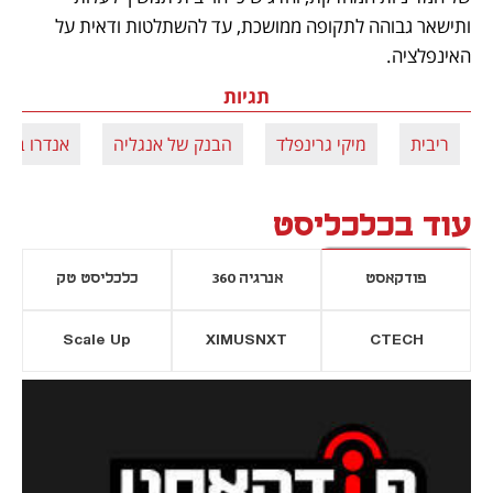
ותישאר גבוהה לתקופה ממושכת, עד להשתלטות ודאית על 
האינפלציה. 
תגיות
ריבית
מיקי גרינפלד
הבנק של אנגליה
אנדרו ביילי
עוד בכלכליסט
פודקאסט
אנרגיה 360
כלכליסט טק
Scale Up
XIMUSNXT
CTECH
יסייה חדשה
נפתח בכרטיסייה חדשה