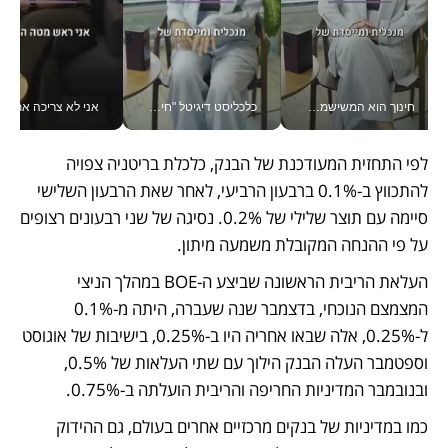
חינוך הוא המשישמה של החיים שלי - V
כלכליסט דיגיטל "חינוך הוא המשימה של החיים שלי"_v
אני לא צריכה את המשרד:
לפי התחזית המעודכנת של הבנק, כלכלת בריטניה צפויה 
להתכווץ ב-0.1% ברבעון הרביעי, לאחר שאת הרבעון השלישי 
סיימה עם תוצר שלילי של 0.2%. נסיגה של שני רבעונים רצופים 
על פי ההנחה המקובלת משמעה מיתון. 
העלאת הריבית הראשונה שביצע ה-BOE במהלך הניצי 
המצמצם הנוכחי, בדצמבר שנה שעברה, היתה מ-0.1% 
ל-0.25%, אלה שבאו אחריה היו ב-0.25%, בישיבות של אוגוסט 
וספטמבר העלה הבנק הילוך עם שתי העלאות של 0.5%, 
ובנובמבר המדיניות החריפה והריבית הועלתה ב-0.75%. 
כמו במדיניות של בנקים מרכזיים אחרים בעולם, גם ההידוק 