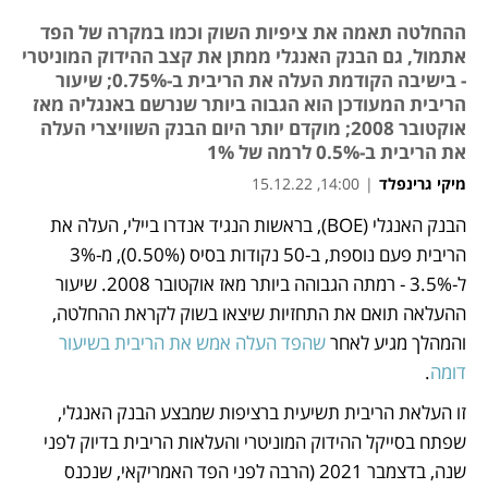
ההחלטה תאמה את ציפיות השוק וכמו במקרה של הפד
אתמול, גם הבנק האנגלי ממתן את קצב ההידוק המוניטרי
- בישיבה הקודמת העלה את הריבית ב-0.75%; שיעור
הריבית המעודכן הוא הגבוה ביותר שנרשם באנגליה מאז
אוקטובר 2008; מוקדם יותר היום הבנק השוויצרי העלה
את הריבית ב-0.5% לרמה של 1%
מיקי גרינפלד
|
14:00, 15.12.22
הבנק האנגלי (BOE), בראשות הנגיד אנדרו ביילי, העלה את 
נפתח בכרטיסייה חדשה
נפתח בכרטיסייה חדשה
נפתח בכרטיסייה חדשה
נפתח בכרטיסייה חדשה
הריבית פעם נוספת, ב-50 נקודות בסיס (0.50%), מ-3% 
ל-3.5% - רמתה הגבוהה ביותר מאז אוקטובר 2008. שיעור 
ההעלאה תואם את התחזיות שיצאו בשוק לקראת ההחלטה, 
והמהלך מגיע לאחר 
שהפד העלה אמש את הריבית בשיעור 
דומה
. 
זו העלאת הריבית תשיעית ברציפות שמבצע הבנק האנגלי, 
שפתח בסייקל ההידוק המוניטרי והעלאות הריבית בדיוק לפני 
שנה, בדצמבר 2021 (הרבה לפני הפד האמריקאי, שנכנס 