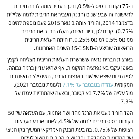
ב-75 נקודות בסיס ל-0.5%, ובכך העביר אותה לרמה חיובית 
לראשונה זה שבע שנים (הבנק העביר את הריבית לרמה שלילית 
בדצמבר 2014, והוריד אותה בינואר 2015 פעם נוספת למינוס 
0.75%). קודם לכן, ביוני השנה, העלה הבנק את הריבית 
ממינוס 0.5% למינוס 0.25%. זו היתה העלאת הריבית 
הראשונה שביצע ה-SNB ב-15 השנים האחרונות. 
בארצות הברית נראה ששרשרת העלאות הריבית מצליחה לקצץ 
באופן עקבי באינפלציה המקומית, אף שהיא עדיין ברמה גבוהה. 
לפי הדיווח שיצא שלשום בארצות הברית, האינפלציה השנתית 
המקומית 
עמדה בנובמבר על 7.1%
 (לעומת נובמבר 2021), 
מול עלייה של 7.7% באוקטובר, ובשעה שהתחזיות עמדו על 
7.3%. 
הפד הוריד מעט את הרגל מהדוושה אתמול, עם העלאה של 50 
נקודות בסיס בריבית לרמה של 4.5%, לאחר ארבע העלאות 
רצופות של 0.75%. בה בעת הבנק האמריקאי המשיך בקו הניצי 
של המדיניות המהדקת, והדגיש כי הריבית תמשיך לעלות 