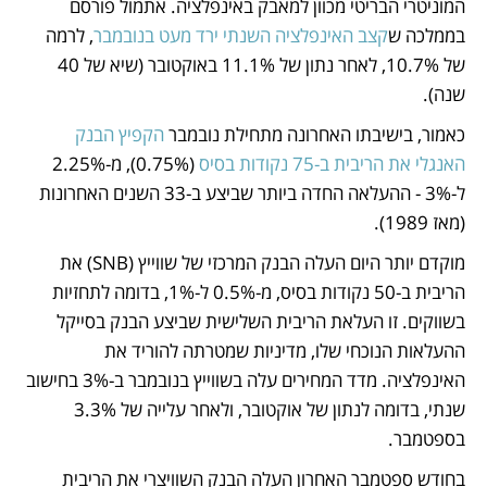
המוניטרי הבריטי מכוון למאבק באינפלציה. אתמול פורסם 
בממלכה ש
קצב האינפלציה השנתי ירד מעט בנובמבר
, לרמה 
של 10.7%, לאחר נתון של 11.1% באוקטובר (שיא של 40 
שנה). 
כאמור, בישיבתו האחרונה מתחילת נובמבר 
הקפיץ הבנק 
האנגלי את הריבית ב-75 נקודות בסיס
 (0.75%), מ-2.25% 
ל-3% - ההעלאה החדה ביותר שביצע ב-33 השנים האחרונות 
(מאז 1989). 
מוקדם יותר היום העלה הבנק המרכזי של שווייץ (SNB) את 
הריבית ב-50 נקודות בסיס, מ-0.5% ל-1%, בדומה לתחזיות 
בשווקים. זו העלאת הריבית השלישית שביצע הבנק בסייקל 
ההעלאות הנוכחי שלו, מדיניות שמטרתה להוריד את 
האינפלציה. מדד המחירים עלה בשווייץ בנובמבר ב-3% בחישוב 
שנתי, בדומה לנתון של אוקטובר, ולאחר עלייה של 3.3% 
בספטמבר. 
בחודש ספטמבר האחרון העלה הבנק השוויצרי את הריבית 