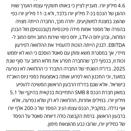
4.6 מיליון יורו. מעניין לציין כי באותו תשקיף עצמו הוערך שוויו 
ההוגן של הנכס בכ-7 מיליון יורו בלבד, ולא ב-11 מיליון יורו כפי 
שהוצג במצגת למשקיעים. יתרה מכך, החברה הייתה מצויה 
בהפרה של מספר אמות מידה פיננסיות (קובננטים) מול הבנק 
המלווה, ובהן יחס ה-LTV, יחס כיסוי שירות החוב ויחס החוב ל-
EBITDA. לבנק הייתה הזכות להעמיד את ההלוואה לפירעון 
מיידי, אך במסגרת משא ומתן עם סאטל הוסכם כי הוא לא יממש 
זכות זו, בכפוף לכך שהחברה תפרע את מלוא החוב עד סוף שנת 
2025. בדו"ח השנתי של החברה התברר כי ההלוואה לא נפרעה 
במועד, וכי התכנון הוא לפרוע אותה באמצעות כספי גיוס האג"ח 
בישראל. אלא שגם בדו"ח הרבעון הראשון המשיכה להופיע 
במאזן חברת הנכס SMB 8 התחייבות בנקאית בהיקף של 5.1 
מיליון יורו. במילים אחרות, ההלוואה לא רק שלא נפרעה, אלא 
אף גדלה. במקביל, הנכס עצמו הניב הפסד של כ-200 אלף יורו 
ברבעון הראשון. ברמת הקבוצה כולה דיווחה סאטל על הפסד 
של כמיליון יורו, שרובו נבע מהוצאות מימון.