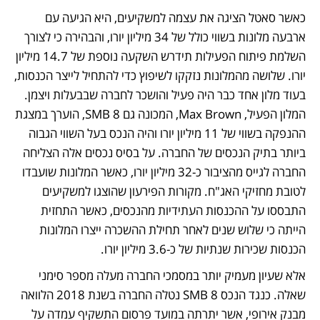
כאשר סאטל הציגה את עצמה למשקיעים, היא הגיעה עם 
ארבעה מלונות בשווי כולל של 34 מיליון יורו, והבהירה כי לצורך 
השלמת פיתוח הפעילות תידרש השקעה נוספת של 14.7 מיליון 
יורו. שלושה מהמלונות נזקקו לשיפוץ כדי להתחיל לייצר הכנסות, 
בעוד מלון אחד כבר היה פעיל והושכר לחברה שבבעלות ויצמן. 
המלון הפעיל, Max Brown, המכונה גם SMB 8, הוערך במצגת 
ההנפקה בשווי של 11 מיליון יורו והיה הנכס בעל השווי הגבוה 
ביותר בתיק הנכסים של החברה. על בסיס נכסים אלה הצליחה 
החברה לגייס מהציבור כ-32 מיליון יורו, כאשר המלונות שועבדו 
לטובת מחזיקי האג"ח. מקורות הפירעון שהוצגו למשקיעים 
התבססו על ההכנסות העתידיות מהנכסים, כאשר התחזית 
הייתה כי שלוש שנים לאחר תחילת ההשכרה ייצרו המלונות 
הכנסות שכירות שנתיות של כ-3.6 מיליון יורו.
אלא שעיון מעמיק יותר במסמכי החברה מעלה מספר סימני 
שאלה. כנגד הנכס SMB 8 נטלה החברה בשנת 2018 הלוואה 
מבנק אירופי, אשר יתרתה במועד פרסום התשקיף עמדה על 