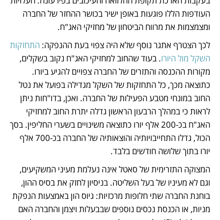
בעקבות הארכת תקופת ההלוואה והעיכובים בפירעונה. העלויות 
העודפות הללו פוגעות באופן ישיר בכושר ההחזר של החברה 
ומצמצמות את מרווח הביטחון של מחזיקי האג"ח.
לכך הצטרף אתגר נוסף שלא היה צפוי בעת ההנפקה: 
התחזקות 
השקל מול היורו
. בעוד שהחוב למחזיקי האג"ח נקוב בשקלים, 
מקורות ההכנסה והתזרים של החברה צפויים להגיע ביורו. 
כתוצאה מכך, כל התחזקות של השקל מגדילה בפועל את נטל 
החוב במונחי מטבע הפעילות של החברה. ואכן, בדו"חות ניתן 
לראות כי במהלך הרבעון הראשון גדלה יתרת החוב למחזיקי 
האג"ח בכ-200 אלף יורו כתוצאה משינויים בשערי החליפין. בסך 
הכול, גדלו התחייבויותיה והוצאותיה של החברה בכ-700 אלף 
יורו בתוך שלושה חודשים בלבד.
המצוקה התזרימית של סאטל אינה נעלמת מעיני המשקיעים, 
וגם לא מעיניו של בעל השליטה. בניסיון לחזק את בסיס ההון, 
בוחנת החברה שתי חלופות מרכזיות: גיוס הון באמצעות הנפקת 
מניות, או הכנסת נכסים נוספים שבבעלות ויצמן והחברה האם 