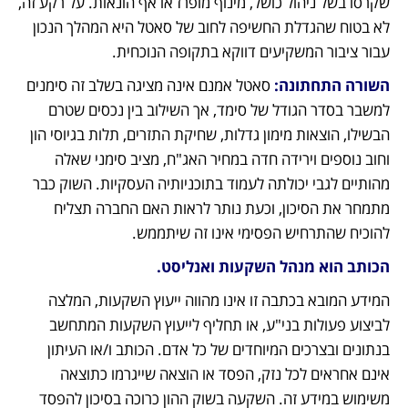
שקרסו בשל ניהול כושל, מינוף מופרז או אף הונאות. על רקע זה, 
לא בטוח שהגדלת החשיפה לחוב של סאטל היא המהלך הנכון 
עבור ציבור המשקיעים דווקא בתקופה הנוכחית.
השורה התחתונה:
 סאטל אמנם אינה מציגה בשלב זה סימנים 
למשבר בסדר הגודל של סימד, אך השילוב בין נכסים שטרם 
הבשילו, הוצאות מימון גדלות, שחיקת התזרים, תלות בגיוסי הון 
וחוב נוספים וירידה חדה במחיר האג"ח, מציב סימני שאלה 
מהותיים לגבי יכולתה לעמוד בתוכניותיה העסקיות. השוק כבר 
מתמחר את הסיכון, וכעת נותר לראות האם החברה תצליח 
להוכיח שהתרחיש הפסימי אינו זה שיתממש.
הכותב הוא מנהל השקעות ואנליסט. 
המידע המובא בכתבה זו אינו מהווה ייעוץ השקעות, המלצה 
לביצוע פעולות בני"ע, או תחליף לייעוץ השקעות המתחשב 
בנתונים ובצרכים המיוחדים של כל אדם. הכותב ו/או העיתון 
אינם אחראים לכל נזק, הפסד או הוצאה שייגרמו כתוצאה 
משימוש במידע זה. השקעה בשוק ההון כרוכה בסיכון להפסד 