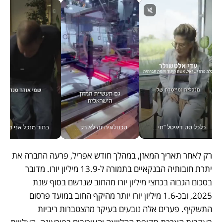
כלכליסט דיגיטל "חינוך הוא המשימה של החיים שלי"_v
טכנולוגיה זה לא רק בהייטק: גם תעשיית המזון הישראלית מאמצת כלי AI, אוטומציה וניתוח דאטה בזמן אמת
בתור מנכל אני מקבל מאות הח
רק לאחר תאריך המאזן, במהלך חודש אפריל, פרעה החברה את 
יתרת חובותיה הבנקאיים בתמורה ל-13.9 מיליון יורו. מדובר 
בסכום הגבוה בכחצי מיליון יורו מהחוב שנרשם בסוף שנת 
2025, ובכ-1.6 מיליון יורו יותר מהיקף החוב במועד פרסום 
התשקיף. פערים אלה נובעים בעיקר מהצטברות ריביות 