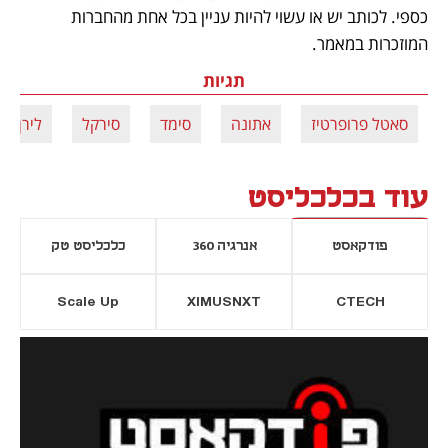
כספי. לכותב יש או עשוי להיות עניין בכל אחת מהחברות 
המוזכרות במאמר.
תגיות
סאטל פרופרטיז
אתונה
סימד
סירקל
לירן ויצ
עוד בכלכליסט
פודקאסט
אנרגיה 360
כלכליסט טק
Scale Up
XIMUSNXT
CTECH
יסייה חדשה
נפתח בכרטיסייה חדשה