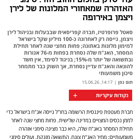
האזהרה שמאחורי המלונות של לירן
ויצמן באירופה
סאטל פרופרטיז, חברה קפריסאית שבבעלות ובניהול לירן
ויצמן, גייסה רק לאחרונה כ-100 מיליון שקל בישראל
למימון מלונות באתונה; פחות מחצי שנה לאחר תחילת
המסחר, האג"ח שלה נסחרת בפחות מ-76 אגורות
ובתשואה של יותר מ-15%; בניגוד לסימד, אין חשד
להונאה והאג"ח עדיין נסחרת, אך השוק כבר מתמחר
סיכון משמעותי
תום גפן
|
14:17, 15.06.26
+
נקודות עיקריות
חברת מעטפת פיננסית הרשומה בחו"ל גייסה אג"ח בישראל כדי 
נפתח בכרטיסייה חדשה
נפתח בכרטיסייה חדשה
נפתח בכרטיסייה חדשה
נפתח בכרטיסייה חדשה
לממן נכסים המצויים במדינה שלישית. פחות מחצי שנה לאחר 
תחילת המסחר באג"ח שלה, היא כבר מציגה סימני אזהרה 
משמעותיים: מחיר האג"ח צונח, התשואה מזנקת, ועולים סימני 