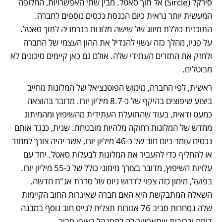
סירקל (Sircle) אל תוך סאטל. מבין שתי האפשרויות, החלופה 
המעשית יותר נראית כיום הכנסת נכסים נוספים לחברה. 
התוכנית כוללת מיזוג של שישה מלונות בגרמניה לתוך סאטל. 
על פניו, מהלך כזה עשוי להגדיל את ההון העצמי של החברה 
ולחזק את התזרים העתידי שלה. אולם גם כאן קיימים סיכונים לא 
מבוטלים. 
ראשית, לפי החברה, מימוש הפוטנציאל של המלונות מחייב 
ביצוע שיפוצים בהיקף של כ-8.7 מיליון יורו. מדובר בהוצאה 
כמעט ודאית, בעוד שהתועלת העתידית מהשיפוץ ומהמיתוג 
מחדש של המלונות רחוקה מלהיות מובטחת. שנית, כנגד אותם 
נכסים עומד כיום חוב של כ-46 מיליון יורו, אשר יהיה צורך למחזר 
או להחליף כדי להעביר את המלונות לבעלות סאטל. יחד עם 
עלויות השיפוץ, מדובר בצורך מימוני כולל של כ-55 מיליון יורו. 
בפועל, מימון כזה צפוי לדרוש גיוס של סדרת אג"ח חדשה. 
השאלה המתבקשת היא האם חברה שאיגרות החוב הקיימות 
שלה נסחרות סביב 76 אגורות תצליח לגייס חוב נוסף במבנה 
דומה ובריבית שתאפשר לה להתנהל באופן סביר.