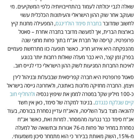
שאלה לגבי יכולתה לעמוד בהתחייבויותיה כלפי המשקיעים. מי 
שעוקב אחר שוק ההון הישראלי והעיתונות הכלכלית עשוי 
לחשוב שמדובר 
בחברת סימד הולדינגס
, המפעילה מחנות קיץ 
בארצות הברית, אך למעשה מדובר בחברה אחרת – סאטל 
פרופרטיז. קריסה של חברת אג"ח בתוך פחות מחצי שנה 
מהנפקתה היא אירוע חריג. כאשר תופעה כזו מתרחשת פעמיים 
בפרק זמן קצר, היא כבר מעלה שאלות רחבות יותר בנוגע 
לאיכות החברות המגיעות לשוק ההון הישראלי כדי לגייס חוב.
סאטל פרופרטיז היא חברה קפריסאית שבבעלות ובניהול לירן 
ויצמן. החברה מחזיקה מלונות באתונה, ולאחרונה גייסה בישראל 
כ-100 מיליון שקל במטרה לממן את שיפוץ נכסיה 
ולהחליף חוב 
קיים שנלקח כנגדם
. בניגוד למקרה של סימד, כאן אין חשד 
להונאה מצד בעל השליטה, והאג"ח עדיין נסחרת בבורסה, בעוד 
אג"ח סימד כבר נגרעה מהמסחר. למרות זאת, כאשר אג"ח 
נסחרת במחיר של פחות מ-76 אגורות ובתשואה של למעלה 
מ-15%, השוק מאותת בבירור כי הוא מתמחר סיכון משמעותי.