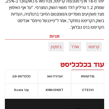
יותר מ-18 אלף מטבעות קריפטו, צנח מאז 6 באוקטובר ב-25%, 
שמחק 1.2 טריליון דולר משווי השוק המצרפי. "על אף האימוץ 
מצד משקיעים מוסדיים והמומנטום החיובי ברגולציה, העליות 
בשוק הקריפטו נמחקו", אמר ל"פייננשל טיימס" אנליסט 
הקריפטו ברט נובלאך.
תגיות
קריפטו
את'ר
ביטקוין
עוד בכלכליסט
פודקאסט
אנרגיה 360
כלכליסט טק
Scale Up
XIMUSNXT
CTECH
יסייה חדשה
נפתח בכרטיסייה חדשה