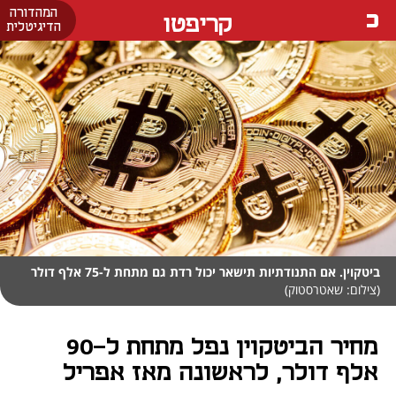
המהדורה
קריפטו
הדיגיטלית
ביטקוין. אם התנודתיות תישאר יכול רדת גם מתחת ל-75 אלף דולר
(צילום: שאטרסטוק)
מחיר הביטקוין נפל מתחת ל-90
אלף דולר, לראשונה מאז אפריל