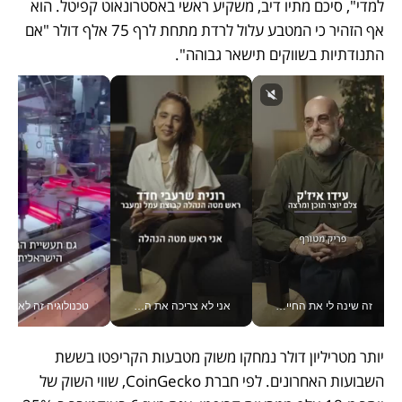
למדי", סיכם מתיו דיב, משקיע ראשי באסטרונאוט קפיטל. הוא 
אף הזהיר כי המטבע עלול לרדת מתחת לרף 75 אלף דולר "אם 
התנודתיות בשווקים תישאר גבוהה". 
זה שינה לי את החיים: איך עידו איז'ק הופך את הסמארטפון לכלי צילום מקצועי_v
אני לא צריכה את המשרד: רונית שרעבי-חדד מנהלת ארגון של 30000 עובדים מכל מקום_v
טכנולוגיה זה לא רק בהייטק: גם תעשיי
יותר מטריליון דולר נמחקו משוק מטבעות הקריפטו בששת 
השבועות האחרונים. לפי חברת CoinGecko, שווי השוק של 