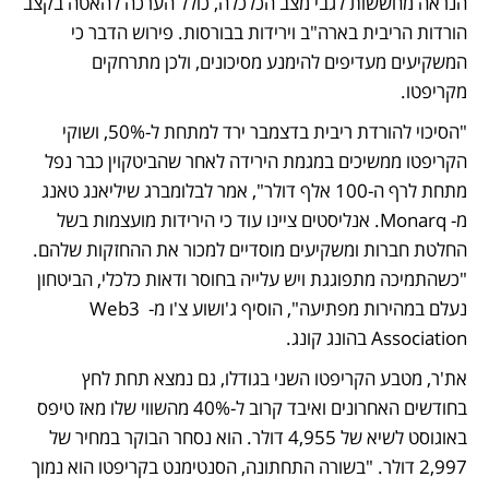
הנראה מחששות לגבי מצב הכלכלה, כולל הערכה להאטה בקצב 
הורדות הריבית בארה"ב וירידות בבורסות. פירוש הדבר כי 
המשקיעים מעדיפים להימנע מסיכונים, ולכן מתרחקים 
מקריפטו. 
"הסיכוי להורדת ריבית בדצמבר ירד למתחת ל-50%, ושוקי 
הקריפטו ממשיכים במגמת הירידה לאחר שהביטקוין כבר נפל 
מתחת לרף ה-100 אלף דולר", אמר לבלומברג שיליאנג טאנג 
מ- Monarq. אנליסטים ציינו עוד כי הירידות מועצמות בשל 
החלטת חברות ומשקיעים מוסדיים למכור את ההחזקות שלהם. 
"כשהתמיכה מתפוגגת ויש עלייה בחוסר ודאות כלכלי, הביטחון 
נעלם במהירות מפתיעה", הוסיף ג'ושוע צ'ו מ- Web3 
Association בהונג קונג. 
את'ר, מטבע הקריפטו השני בגודלו, גם נמצא תחת לחץ 
בחודשים האחרונים ואיבד קרוב ל-40% מהשווי שלו מאז טיפס 
באוגוסט לשיא של 4,955 דולר. הוא נסחר הבוקר במחיר של 
2,997 דולר. "בשורה התחתונה, הסנטימנט בקריפטו הוא נמוך 