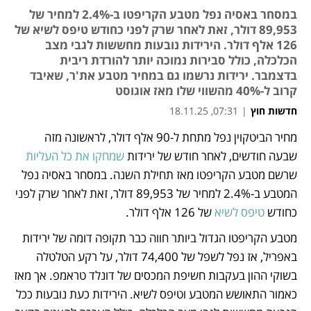
במסחר באסיה נפל מטבע הקריפטו ב-2.4% למחיר של
89,953 דולר, זאת לאחר שרק לפני כחודש טיפס לשיא של
126 אלף דולר. הירידות נובעות מחששות לגבי מצב
הכלכלה, כולל סבירות נמוכה יותר להורדת ריבית
בדצמבר. ירידות נרשמו גם במחיר מטבע את'ר, שאיבד
קרוב ל-40% מהשווי שלו מאז אוגוסט
חדשות חוץ
|
07:31, 18.11.25
מחיר הביטקוין נפל מתחת ל-90 אלף דולר, לראשונה מזה 
נפתח בכרטיסייה חדשה
נפתח בכרטיסייה חדשה
שבעה חודשים, לאחר חודש של ירידות 
שמחקו את כל העליות
שרשם מטבע הקריפטו מאז תחילת השנה. במסחר באסיה נפל 
המטבע ב-2.4% למחיר של 89,953 דולר, זאת לאחר שרק לפני 
כחודש 
טיפס לשיא
 של 126 אלף דולר. 
מטבע הקריפטו הגדול ביותר חווה כבר תקופה דומה של ירידות 
באפריל, אז נפל לשפל של 74,400 דולר, על רקע הטלטלה 
בשוקי ההון בעקבות חשיפת המכסים של דונלד טראמפ. אך מאז 
כאמור התאושש המטבע וטיפס לשיא. הירידות כעת נובעות ככל 