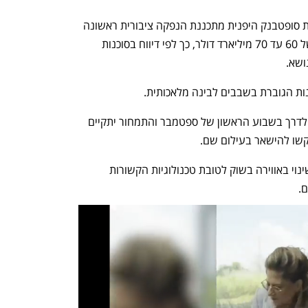
יצרנית השבבים הבריטית ARM שבבעלות סופטבנק היפנית מתכננת הנפקה ציבורית ראשונה 
(IPO) בניו יורק כבר בספטמבר לפי שווי של 60 עד 70 מיליארד דולר, כך לפי דיווח בסוכנות 
שא. 
ות הגוברת בשבבים לבינה מלאכותית. 
הרודשואו לקראת ההנפקה מתוכנן לצאת לדרך בשבוע הראשון של ספטמבר והתמחור יתקיים 
קשו להישאר בעילום שם. 
היעד של הערכת השווי הזו מצביע על השינוי באווירה בשוק לטובת טכנולוגיות הקשורות 
. 