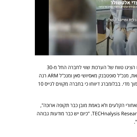
לשם השוואה, מוקדם יותר השנה בנקאים הציגו טווח של הערכות שווי לחברה החל מ-30 
מיליארד דולר ועד 70 מיליארד דולר. עם זאת, מנכ"ל סופטבנק מאסיושי סאן ומנכ"ל ARM רנה 
האס חשבו כי הקצה התחתון של הטווח נמוך מדי. בבלומברג דיווחו כי בחברה מקווים לגייס 10 
ל-ARM "יש תפקיד חשוב ביותר אך הוא מאחורי הקלעים ולא באמת מובן כבר תקופה ארוכה", 
אמר בוב או'דונל, נשיא חברת המחקר TECHnalysis Research. "כיום יש כבר מודעות גבוהה 