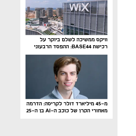
וויקס ממשיכה לשלם ביוקר על
רכישת BASE44: ההפסד הרבעוני
זינק ל-76 מיליון דולר
מ-45 מיליארד דולר לקריסה: הדרמה
מאחורי הקרן של כוכב ה-AI בן ה-25