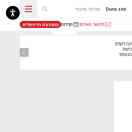
Duns 100
פורטל פיננסי
נפתח בכרטיסייה חדשה
הדואר האדום
ועידות
המהדורה הדיגיטלית
יכה לשלם
כישת
BASE: ההפסד
הרבעוני זינק ל-76