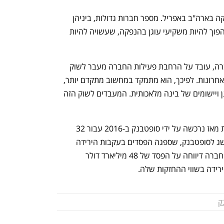
 לקראת הנפקה בארה"ב באפריל. מספר חברות גדולות, ביניהן 
אנבידיה ואינטל ניהלו מגעים ראשוניים להפוך להיות משקיעי עוגן בהנפקה, שעשויה להיות 
האס שמונה לתפקיד המנכ"ל בשנה שעברה, עובד על הרחבת פעילות החברה מעבר לשוק 
הסמארטפונים, שנקלע לקיפאון בשנים האחרונות. לפיכך, הוא מתמקד במחשוב מתקדם יותר, 
בייחוד שבבים למרכזי נתונים למחשוב ענן ויישומים של בינה מלאכותית. המעבדים לשוק הזה 
ההערכות לגבי השווי של ARM נעו בחדות מאז נרכשה על ידי סופטבנק ב-2016 עבור 32 
מיליארד דולר. הנפקה מוצלחת תהווה הישג לסופטבנק, שספגה הפסדים בעקבות הירידה 
במניות חברות הטכנולוגיה. קרן ויז'ן של החברה דיווחה על הפסד של 48 מיליארד דולר 
רידה בשווי ההחזקות שלה. 
ק