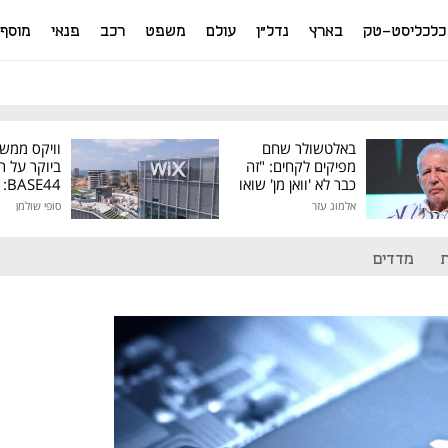
כלכליסט-טק
בארץ
נדל"ן
עולם
משפט
רכב
פנאי
מוסף
באלטשולר שחם
וויקס ממש
מפיקים לקחים: "זה
ביוקר על ר
כבר לא 'וואן מן' שואו
44
של גילעד"
אלמוג עזר
סופי שולמן
מיליון דולר
מדדים