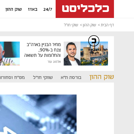
24/7
באזז
שוק ההון
דף הבית
שוק ההון
שוקי חו"ל
מחיר הבניין בארה"ב
צנח ב-90%,
כלכליסט
דיגיטל
והחלומות על תשואה
גבוהה התנפצו
אלמוג עזר
שוק ההון
בורסת ת"א
שווקי חו"ל
מט"ח וסחורות