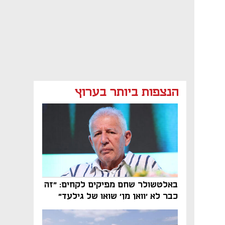
הנצפות ביותר בערוץ
באלטשולר שחם מפיקים לקחים: "זה
כבר לא 'וואן מן' שואו של גילעד"