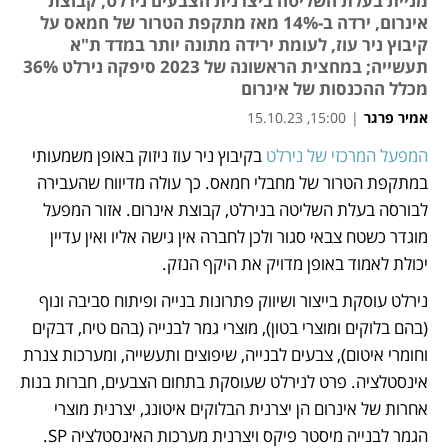
מניית בעלת השליטה ביצרנית הצבעים נירלט, קבוצת
אינרום, ירדה ב-14% מאז מתקפת הטרור של חמאס על
קיבוץ ניר עוז, לעומת ירידה מתונה יותר במדד ת"א
תעשייה; במחצית הראשונה של 2023 סיפקה נירלט 36%
מכלל ההכנסות של אינרום
אמיר פרגר
|
15:00, 15.10.23
המפעל המרכזי של נירלט
 בקיבוץ ניר עוז ניזוק באופן משמעותי 
נפתח בכרטיסייה חדשה
במתקפת הטרור של מחבלי חמאס. כך עולה מדיווח שהעבירה 
לבורסה בעלת השליטה בנירלט, קבוצת אינרום. אזור המפעל 
מוגדר כשטח צבאי סגור ולכן לחברה אין גישה אליו ואין עדיין 
יכולת לאמוד באופן מדויק את היקף הנזק.
נירלט עוסקת בייצור ושיווק פתרונות בנייה ופיתוח סביבה ונוף 
(בהם בלוקים ומוצרי בטון), מוצרי גמר לבנייה (בהם טיח, דבקים 
וחומרי איטום), צבעים לבנייה, שיפוצים ותעשייה, ומערכות צנרת 
אינסטלציה. פרט לנירלט שעוסקת בתחום הצבעים, חברות בנות 
אחרות של אינרום הן יצרנית הבלוקים איטונג, יצרנית מוצרי 
הגמר לבנייה מיסטר פיקס ויצרנית מערכות האינסטלציה SP.