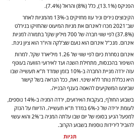
הפניקס (13.1%), כלל (8%) והראל (7.4%). 
הקיבוצים נירים וניר עוז מחזיקים ב-13% מהמניות לאחר 
שב־2021 מכרו לאינרום את מניות המיעוט שהחזיקו בנירלט 
(37.8%) לפי שווי חברה של 700 מיליון שקל בתמורה למניות 
אינרום. מנכ"ל אינרום הוא נועם שצ'לקה והיו"ר הוא ציון גינת.
אינרום נסחרת כיום לפי שווי של 1.26 מיליארד שקל. למרות 
השיפור בהכנסות, מתחילת השנה ועד לאירועי הזוועה בעוטף 
עזה ירדה מניית החברה ב-10% בזמן שמדד ת"א תעשייה שבו 
היא נכללת נותר ללא שינוי. זאת, ככל הנראה בשל קישור 
שביצעו המשקיעים להאטה בענף הבנייה. 
בשבוע החולף, בעקבות האירועים, ירדה המניה ב-14% נוספים, 
לעומת ירידה של כ-6% במדד ת"א תעשייה. הדיווח על הנזק 
למפעל הגיע בסופו של יום שבו עלתה המניה ב־2% והוא עשוי 
להוביל לירידות נוספות בשבוע הקרוב.
תגיות