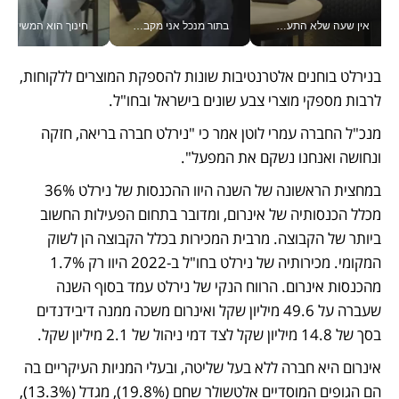
אין שעה שלא התעסקתי במשבר - טל אלכסנדרוביץ’ שגב מנהלת משברים תקשורתיים מכל מקום עם ה- Galaxy Z Fold8 Ultra שלה_v
בתור מנכל אני מקבל מאות החלטות ביום, וה- Galaxy Z Fold8 Ultra עוזר לי לחתוך אותן מהר יותר_v
חינוך הוא המש
בנירלט בוחנים אלטרנטיבות שונות להספקת המוצרים ללקוחות, 
לרבות מספקי מוצרי צבע שונים בישראל ובחו"ל. 
מנכ"ל החברה עמרי לוטן אמר כי "נירלט חברה בריאה, חזקה 
ונחושה ואנחנו נשקם את המפעל". 
במחצית הראשונה של השנה היוו ההכנסות של נירלט 36% 
מכלל הכנסותיה של אינרום, ומדובר בתחום הפעילות החשוב 
ביותר של הקבוצה. מרבית המכירות בכלל הקבוצה הן לשוק 
המקומי. מכירותיה של נירלט בחו"ל ב-2022 היוו רק 1.7% 
מהכנסות אינרום. הרווח הנקי של נירלט עמד בסוף השנה 
שעברה על 49.6 מיליון שקל ואינרום משכה ממנה דיבידנדים 
בסך של 14.8 מיליון שקל לצד דמי ניהול של 2.1 מיליון שקל.
אינרום היא חברה ללא בעל שליטה, ובעלי המניות העיקריים בה 
הם הגופים המוסדיים אלטשולר שחם (19.8%), מגדל (13.3%), 