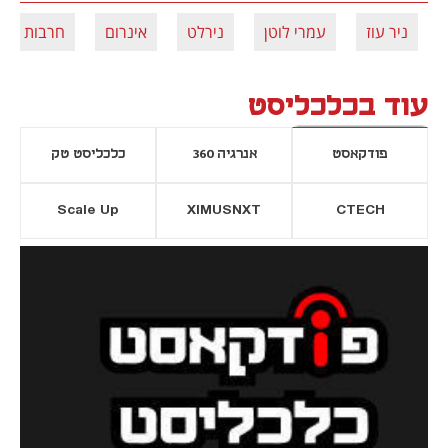
ניר עוז
עמרי לוטן
נירלט
אינרום
חרבות ברז
עוד בכלכליסט
פודקאסט
אנרגיה 360
כלכליסט טק
Scale Up
XIMUSNXT
CTECH
יסייה חדשה
נפתח בכרטיסייה חדשה