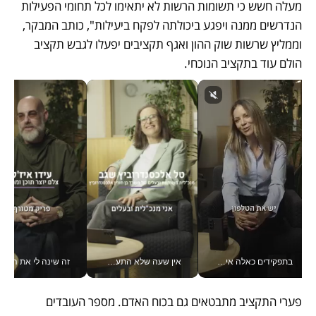
מעלה חשש כי תשומות הרשות לא יתאימו לכל תחומי הפעילות 
הנדרשים ממנה ויפגע ביכולתה לפקח ביעילות", כותב המבקר, 
וממליץ שרשות שוק ההון ואגף תקציבים יפעלו לגבש תקציב 
הולם עוד בתקציב הנוכחי.
בתפקידים כאלה אי אפשר לחכות: אושרת לוי מניעה השקעות ענק מהטלפון_v
אין שעה שלא התעסקתי במשבר - טל אלכסנדרוביץ’ שגב מנהלת משברים תקשורתיים מכל מקום עם ה- Galaxy Z Fold8 Ultra שלה_v
זה שינה לי את החיים: 
פערי התקציב מתבטאים גם בכוח האדם. מספר העובדים 