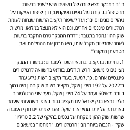
דו"ח המבקר מצא שורה של נושאים שיש לשפר ברשות: 
מהטיפול בביקורת מול גופים מפוקחים; דרך שיפור הפיקוח על 
ניהול סיכונים וסייבר; ועד לשיפור תקציב הרשות שנחות לעומת 
רגולטורים פיננסיים אחרים, וגם הוא לא מנוצל במלואו. מרשות 
שוק ההון נמסר בתגובה: "דו"ח המבקר טרם התקבל ברשות. 
לאחר שהרשות תקבל אותו, היא תבחן את ההמלצות ואת 
הטמעתן כמקובל".
1. נחיתות בתקציב ובתנאי השכר לעובדים: במשרד המבקר 
מציינים כי משאבי הרשות דלים, בוודאי בהשוואה לרגולטורים 
פיננסיים אחרים. כך, למשל, בעוד תקציב רשות ני"ע עמד 
ב־2022 על 192 מיליון שקל, תקציב רשות שוק ההון היה נמוך 
ביותר מ־60% ועמד על 74 מיליון שקל. מעל שני הרגולטורים 
הללו נמצא בנק ישראל עם תקציב גבוה באופן משמעותי שעמד 
באותו זמן על יותר ממיליארד שקל. פער שמתקיים חרף העובדה 
שרשות שוק ההון מפקחת על נכסים בהיקף של 2.2 טריליון 
שקל  - הגבוה ביותר מבין הרגולטורים. "המחסור במשאבים 