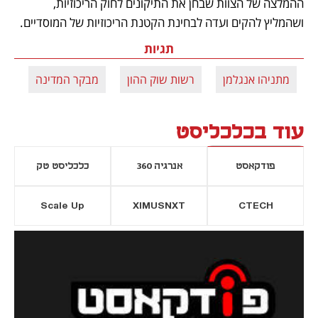
ההמלצה של הצוות שבחן את התיקונים לחוק הריכוזיות, 
ושהמליץ להקים ועדה לבחינת הקטנת הריכוזיות של המוסדיים.
תגיות
מתניהו אנגלמן
רשות שוק ההון
מבקר המדינה
בצ
עוד בכלכליסט
פודקאסט
אנרגיה 360
כלכליסט טק
Scale Up
XIMUSNXT
CTECH
יסייה חדשה
נפתח בכרטיסייה חדשה