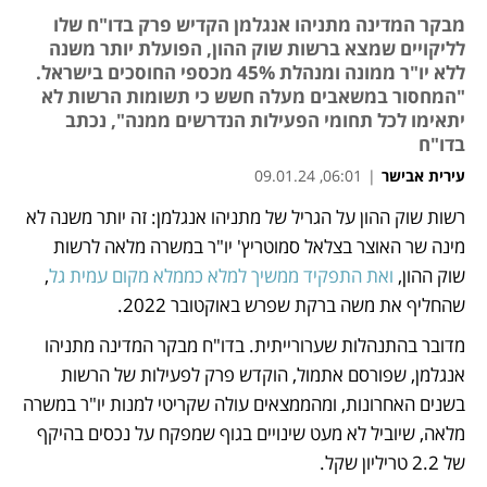
מבקר המדינה מתניהו אנגלמן הקדיש פרק בדו"ח שלו
לליקויים שמצא ברשות שוק ההון, הפועלת יותר משנה
ללא יו"ר ממונה ומנהלת 45% מכספי החוסכים בישראל.
"המחסור במשאבים מעלה חשש כי תשומות הרשות לא
יתאימו לכל תחומי הפעילות הנדרשים ממנה", נכתב
בדו"ח
עירית אבישר
|
06:01, 09.01.24
רשות שוק ההון על הגריל של מתניהו אנגלמן: זה יותר משנה לא 
נפתח בכרטיסייה חדשה
מינה שר האוצר בצלאל סמוטריץ' יו"ר במשרה מלאה לרשות 
שוק ההון, 
ואת התפקיד ממשיך למלא כממלא מקום עמית גל
, 
שהחליף את משה ברקת שפרש באוקטובר 2022. 
מדובר בהתנהלות שערורייתית. בדו"ח מבקר המדינה מתניהו 
אנגלמן, שפורסם אתמול, הוקדש פרק לפעילות של הרשות 
בשנים האחרונות, ומהממצאים עולה שקריטי למנות יו"ר במשרה 
מלאה, שיוביל לא מעט שינויים בגוף שמפקח על נכסים בהיקף 
של 2.2 טריליון שקל.