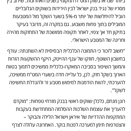
ביותר שנראו בשוק המט"ח המקומי בשנים האחרונות. שילוב בין 
מסריו של נגיד בנק ישראל לבין הירידות בשווקים הגלובליים 
הוביל להיחלשות של יותר מ-5% בשער השקל מול המטבעות 
המובילים בתוך פחות משבוע. גם במקרה זה, מדובר בעיקר 
בתיקון חד אך צפוי, לאחר תקופה ממושכת של התחזקות מהירה 
וחריגה של המטבע הישראלי.
"חשוב לזכור כי התמונה הכלכלית הבסיסית לא השתנתה: עודף 
בחשבון השוטף, חוזקו של ענף ההייטק, היקף ההשקעות הזרות 
והמשך השיפור בסביבה המאקרו-כלכלית ממשיכים לתמוך בטווח 
הארוך בשקל חזק. לכן, כל עלייה חדה בשערי המט"ח ממשיכה, 
להערכתי, להוות הזדמנות למימוש מטבע זר ולהגדלת החשיפה 
לשקל".
רונן מנחם, כלכלן שווקים ראשי בבנק מזרחי טפחות: "מוקדם 
להעריך את עוצמת השלכות ההסלמה המתחדשת בעקבות 
המתקפות ההדדיות של איראן וישראל הלילה והבוקר – 
והצטרפות תימן למערכה לפנות בוקר. האחרונה עלולה לצרף 