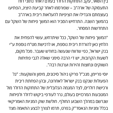
בין השאר, עקב התחזקות הדולר בעולם לאחר נתוני דוח 
התעסוקה של ארה"ב – שפורסמו לאחר קביעת היציג, הפתיעו 
בעוצמתם והגדילו את הציפיות להעלאות ריבית בארה"ב 
בהמשך השנה. התרחיש הסביר הוא המשך פיחות של השקל עם 
התחדשות המסחר.
"המשך פיחות של השקל, ככל שיתרחש, עשוי להפחית את 
הלחץ כאן להורדת ריבית נוספת, או לרכישת מט"ח נוספת ע"י 
בנק ישראל, כפי שדווח שנעשה בחודש שעבר. מכל מקום, 
לשעות הקרובות, יש די הרבה סימני שאלה לגבי פתיחות 
השווקים ונחוצות זהירות וערנות רבה".
יוסי פריימן, מנכ"ל פריקו ניהול סיכונים, מימון והשקעות: "גל 
הפעולות שנקט בנק ישראל לאחרונה, ובהן הפחתת ריבית 
ורכישת דולרים, לצד המגמה הגלובלית של התחזקות הדולר מול 
המטבעות המרכזיים בעולם, גרר לעודפי ביקוש לדולר ולפיחות 
שנרשם במהלך השבוע החולף. חולשת שוק המניות האמריקאי 
בכלל ומניות הנאסד"ק בפרט, תרמו לצורך לבצע התאמה מצד 