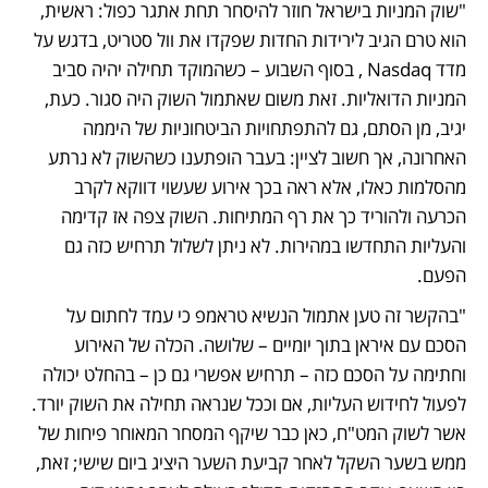
"שוק המניות בישראל חוזר להיסחר תחת אתגר כפול: ראשית, 
הוא טרם הגיב לירידות החדות שפקדו את וול סטריט, בדגש על 
מדד Nasdaq , בסוף השבוע – כשהמוקד תחילה יהיה סביב 
המניות הדואליות. זאת משום שאתמול השוק היה סגור. כעת, 
יגיב, מן הסתם, גם להתפתחויות הביטחוניות של היממה 
האחרונה, אך חשוב לציין: בעבר הופתענו כשהשוק לא נרתע 
מהסלמות כאלו, אלא ראה בכך אירוע שעשוי דווקא לקרב 
הכרעה ולהוריד כך את רף המתיחות. השוק צפה אז קדימה 
והעליות התחדשו במהירות. לא ניתן לשלול תרחיש כזה גם 
הפעם.
"בהקשר זה טען אתמול הנשיא טראמפ כי עמד לחתום על 
הסכם עם איראן בתוך יומיים – שלושה. הכלה של האירוע 
וחתימה על הסכם כזה – תרחיש אפשרי גם כן – בהחלט יכולה 
לפעול לחידוש העליות, אם וככל שנראה תחילה את השוק יורד. 
אשר לשוק המט"ח, כאן כבר שיקף המסחר המאוחר פיחות של 
ממש בשער השקל לאחר קביעת השער היציג ביום שישי; זאת, 