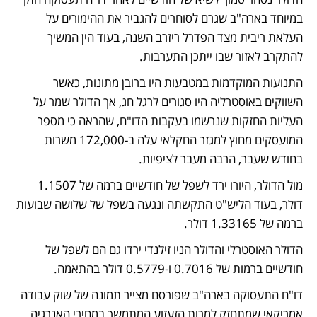
במיוחד בארה"ב שגרם לסוחרים להגביר את ההימורים על 
העלאת ריבית מצד הפדרל ריזרב השנה, בעוד הין המשיך 
להתקרב לאזור שבו ייתכן התערבות.
התנועות המוקדמות במטבעות היו ברובן מתונות, כאשר 
השווקים באוסטרליה היו סגורים לרגל חג, אך הדולר שמר על 
העליות החזקות שנרשמו בעקבות הדו"ח, שהראה כי מספר 
המועסקים מחוץ למגזר החקלאי עלה ב-172,000 משרות 
בחודש שעבר, הרבה מעבר לציפיות.
מול הדולר, היורו ירד לשפל של חודשיים ברמה של 1.1507 
דולר, בעוד הליש"ט התקשתה ונגעה בשפל של שלושה שבועות 
ברמה של 1.33165 דולר.
הדולר האוסטרלי והדולר הניו זילנדי ירדו גם הם לשפל של 
חודשיים ברמות של 0.7016 ו-0.5779 דולר בהתאמה.
דו"ח התעסוקה בארה"ב שפורסם מצייר תמונה של שוק עבודה 
אמריקאי שמתחזק למרות הזעזוע המתמשך במחירי האנרגיה, 