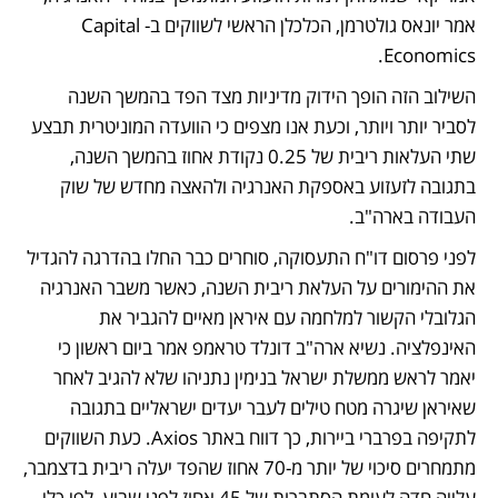
אמר יונאס גולטרמן, הכלכלן הראשי לשווקים ב-Capital 
Economics.
השילוב הזה הופך הידוק מדיניות מצד הפד בהמשך השנה 
לסביר יותר ויותר, וכעת אנו מצפים כי הוועדה המוניטרית תבצע 
שתי העלאות ריבית של 0.25 נקודת אחוז בהמשך השנה, 
בתגובה לזעזוע באספקת האנרגיה ולהאצה מחדש של שוק 
העבודה בארה"ב.
לפני פרסום דו"ח התעסוקה, סוחרים כבר החלו בהדרגה להגדיל 
את ההימורים על העלאת ריבית השנה, כאשר משבר האנרגיה 
הגלובלי הקשור למלחמה עם איראן מאיים להגביר את 
האינפלציה. נשיא ארה"ב דונלד טראמפ אמר ביום ראשון כי 
יאמר לראש ממשלת ישראל בנימין נתניהו שלא להגיב לאחר 
שאיראן שיגרה מטח טילים לעבר יעדים ישראליים בתגובה 
לתקיפה בפרברי ביירות, כך דווח באתר Axios. כעת השווקים 
מתמחרים סיכוי של יותר מ-70 אחוז שהפד יעלה ריבית בדצמבר, 
עלייה חדה לעומת הסתברות של 45 אחוז לפני שבוע, לפי כלי 