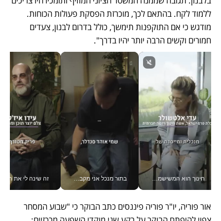
בלבנון. תגובה שממנה המשטר הציוני המזויף ותומכיו היו צריכים 
ללמוד לקח. בהתאם לכך, מוכרזת הפסקת פעולות הכוחות. 
מודגש כי אם התוקפנות תימשך, כולל בדרום לבנון, צעדים 
חמורים וקשים הרבה יותר יהיו בדרך".
חינוך הוא המשישמה של החיים שלי - V
בתור מנכל אני מקבל מאות החלטות ביום, וה- Galaxy Z Fold8 Ultra עוזר לי לחתוך אותן מהר יותר_v
זה שינה לי את החיים: 
אור פוריה, יו"ר פוריה פיננסים כתב הבוקר כי "שבוע המסחר 
צפוי להיפתח הבוקר על רקע שני מוקדי השפעה מרכזיים: 