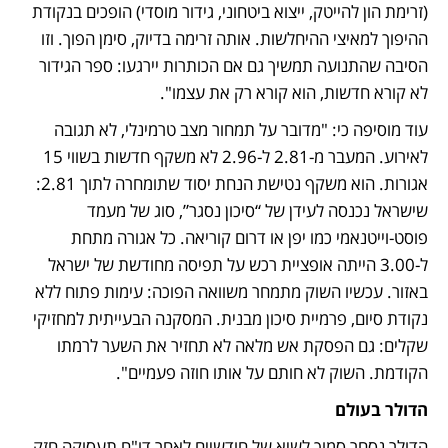
(זרימת הון להייטק, ייצוא ביטחוני, גידור מוסדי) הופכים בנקודת 
ההיפוך למאיצי ההיחלשות. אותה זרימה בדיוק, סימן הפוך. וזו 
הסיבה שהתנועה תמשיך גם אם הכותרות יירגעו: ספר הגידור 
לא קורא חדשות, הוא קורא רק את עצמו".
עוד מוסיפה כי: "מדובר על תמחור מצב טרמינלי, לא תגובה 
לאירוע. המעבר מ-2.81 ל-2.96 לא משקף חדשות בשווי 15 
אגורות. הוא משקף נטישת הנחת יסוד שתומחרה לתוך 2.81: 
שישראל נכנסה לעידן של “סיכון נסגר”, סוג של מעמד 
פוסט-וייטנאמי כמו יפן או דרום קוריאה. כל אגורה מתחת 
ל-3.00 הייתה אופציית רכש על תפיסה מחודשת של ישראל 
באזור. עכשיו השוק מתמחר משוואה הפוכה: עימות פתוח ללא 
נקודת סיום, פרמיית סיכון מבנית. המסקנה הבעייתית למחזיקי 
שקלים: גם הפסקת אש מלאה לא תחזיר את השער לרמתו 
הקודמת. השוק לא חותם על אותו חוזה פעמיים".
הדולר בעולם
הדולר נסחר סמוך לשיא של חודשיים לאחר דו"ח תעסוקה חזק 