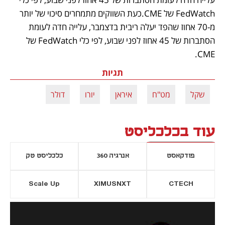
FedWatch של CME.כעת השווקים מתמחרים סיכוי של יותר 
מ-70 אחוז שהפד יעלה ריבית בדצמבר, עלייה חדה לעומת 
הסתברות של 45 אחוז לפני שבוע, לפי כלי FedWatch של 
CME.
תגיות
שקל
מט"ח
איראן
יורו
דולר
עוד בכלכליסט
פודקאסט
אנרגיה 360
כלכליסט טק
Scale Up
XIMUSNXT
CTECH
יסייה חדשה
נפתח בכרטיסייה חדשה