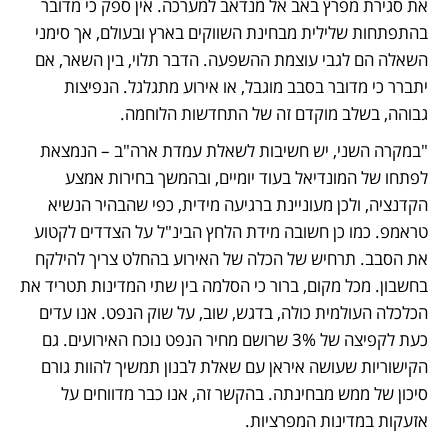
את סגירת מפרץ באב אל מנדאב למערכה. אין ספק כי מדובר 
בהתפתחות שלילית מבחינת השווקים בארץ ובעולם, אך סימני 
השאלה הם לגבי עוצמת ההשפעה. הדבר תלוי, בין השאר, אם 
יתברר כי מדובר בסבב מוגבל, או אירוע מתגלגל. הנפיצות 
גבוהה, בשלב מוקדם זה של התחדשות הלוחמה.
"במקרה השני, יש חשיבות לשאלת עמדת ארה"ב – הנמצאת 
לפתחו של המונדיאל בעוד יומיים, ובהמשך בחירות אמצע 
הקדנציה, ולכן מעוניינת ברגיעה מידית, כפי שהבהיר הנשיא 
טראמפ. כמו כן חשובה מידת הלחץ הבינ"ל על הצדדים לקטוע 
את הסבב. תרחיש של הכלה של האירוע בהחלט צריך להילקח 
בחשבון. מכל מקום, ברור כי הסלמה בין שתי המדינות תטריד את 
הכלכלה העולמית כולה, בדגש, שוב, על שוק הנפט. אנו עדים 
כעת לקפיצה של 3% שרושם מחיר הנפט נוכח האירועים. גם 
הקישוריות שעושה איראן עם שאלת לבנון תמשיך להוות גורם 
סיכון של ממש מבחינתה. בהקשר זה, אנו כבר מדווחים על 
אזעקות במדינות המפרציות.