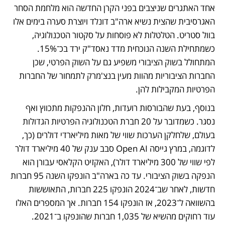
אחד האתגרים שניצבים בפני הקרן החדשה הוא מלחמת הסחר 
האגרסיבית שהצית נשיא ארה"ב דונלד ויוצרת סערה בימים אלו 
בוול סטריט. הטלטלות לא פוסחות על סקטור הטכנולוגיה, 
כשמתחילת השנה הנוכחית מדד נאסד"ק ירד בכ־15%. 
המתחולל בשוק הציבורי משפיע גם על השוק הפרטי, שכן 
החברות הציבוריות מהוות מעין בנצ'מרק לתמחור של החברות 
הפרטיות המקבילות להן. 
בנוסף, בעת שהבורסות רועדות, חלון ההנפקות מתכווץ ואף 
נסגר. כשמדובר על 20 חברת הטכנולוגיה הפרטיות הגדולות 
בעולם, שלחלקן הערכות שווי של מאות מיליארדי דולרים (כך, 
לדוגמה, במרץ גייסה Open AI סבב ענק של 40 מיליארד דולר 
לפי שווי של 300 מיליארד דולר), האקזיט הקלאסי עבורן הוא 
הנפקה בשוק הציבורי. עד כה בארה"ב הונפקו השנה 95 חברות 
חדשות, לאחר שב־2024 הונפקו 225 חברות, התאוששות 
בהשוואה ל־2023, אז הונפקו 154 חברות. אך המספרים האלו 
עוד רחוקים מהשיא של 1,035 חברות שהונפקו ב־2021. 