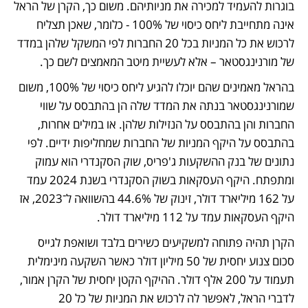
בוגרות להעמיד למכירה את מניותיהם. משום כך, הקרן של הראל 
אינה מתחייבת ליחס כיסוי של 100% ‑ כלומר, שאכן תצליח 
לרכוש את כל המניות בכל 20 החברות לפי המשקל שלהן במדד 
של מורנינגסטאר – אלא לעשיית מיטב המאמצים לשם כך. 
בהראל מאמינים שהם יוכלו להגיע ליחס כיסוי של 100%, משום 
שמורנינגסטאר בנתה את המדד שלה הן בהתבסס על שווי 
החברות והן בהתבסס על הנזילות שלהן. או במילים אחרות, 
בהתבסס על היקף המניות של החברות שמחליפות ידיים. לפי 
נתונים של בנק ההשקעות ג'פריס, שוק הסקנדרי הוא עמוק 
ומתפתח. היקף העסקאות בשוק הסקנדרי בשנת 2024 עמד 
על 162 מיליארד דולר, זינוק של 44.6% בהשוואה ל־2023, אז 
היקף העסקאות עמד על 112 מיליארד דולר. 
הקרן תהיה פתוחה למשקיעים כשירים בלבד ושואפת לגייס 
סכום צנוע יחסית של 50 מיליון דולר כאשר השקעה מינימלית 
תעמוד על 200 אלף דולר. ההיקף הקטן יחסית של הקרן אמור, 
לדברי הראל, לאפשר לה לרכוש את המניות של כל 20 