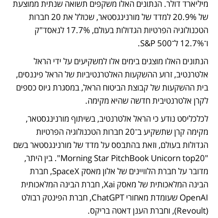
מיליארד דולר. הנתונים האלו משקפים תשואה שנתית ממוצעת 
של 20.9% למדד של מורנינגסטאר, שכולל את 20 חברות 
הטכנולוגיה הפרטיות הגדולות בעולם, 17.7% לנאסד"ק 
ו־12.7% ל־S&P 500. 
הנתונים האלו מוצגים בימים אלו למשקיעים על ידי הראל 
אלטרנטיב, זרוע ההשקעות האלטרנטיביות של הראל פיננסים, 
בית ההשקעות של קבוצת הביטוח הראל, במסגרת גיוס כספים 
לקרן אלטרנטיבית חדשה שהיא מקימה. 
לכלכליסט נודע כי הראל אלטרנטיב, בשיתוף מורנינגסטאר, 
מקימה קרן שתשקיע ב־20 חברות הטכנולוגיה הפרטיות 
הגדולות בעולם, וזאת בהתבסס על מדד של מורנינגסטאר בשם 
"Morning Star PitchBook Unicorn top20". בין היתר, 
מדובר על חברת הלוויינים של אלון מאסק SpaceX, חברת 
הבינה המלאכותית של מאסק Xai, חברת הבינה המלאכותית 
OpenAI שעומדת מאחורי ChatGPT, חברת הפינטק רבולט 
(Revoult), וחברת הענן דאטה בריקס. 