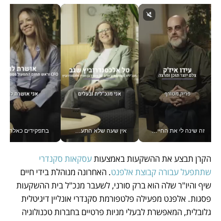
זה שינה לי את החיים: איך עידו איז'ק הופך את הסמארטפון לכלי צילום מקצועי_v
אין שעה שלא התעסקתי במשבר - טל אלכסנדרוביץ’ שגב מנהלת משברים תקשורתיים מכל מקום עם ה- Galaxy Z Fold8 Ultra שלה_v
בתפקידים כאלה אי אפשר לח
הקרן תבצע את ההשקעות באמצעות
 עסקאות סקנדרי 
שתתפעל עבורה קבוצת אלפנט
. האחרונה מנוהלת בידי חיים 
שיף והיו"ר שלה הוא ברק סורני, לשעבר מנכ"ל בית ההשקעות 
פסגות. אלפנט מפעילה פלטפורמת סקנדרי אונליין דיגיטלית 
גלובלית, המאפשרת לבעלי מניות פרטיים בחברות טכנולוגיה 