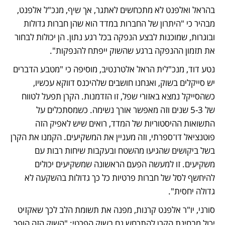
בהראל ואלפנט לא מתכחשים לאתגר, אך שיף, מנכ"ל אלפנט, 
מבהיר כי "היתרון של החברות במדד הוא שהן חברות גדולות 
ובוגרות, שמוכנות לבצע הנפקה בכל רגע נתון. הן יכולות לבחור 
את תזמון ההנפקה ברגע שהשוק ייפתח להנפקות". 
נטע דוד, מנכ"לית הראל אלטרנטיב, מוסיפה כי "מטבע הדברים 
יש סייקלים בשוק, ואנחנו חושבים שלהיכנס דווקא עכשיו, 
כשהסייקל נמצא באזורי שפל, זו הזדמנות. הקרן תפעל לטווח 
של 3‑5 שנים וזה מאפשר אורך נשימה. כשמסתכלים על 
התשואות ההיסטוריות של המדד, רואים שיש לאפיק הזה 
פוטנציאל דו־ספרתי, וזה מעניין את המשקיעים. הקמנו את הקרן 
בשל ביקושים שהגיעו מהשטח ובעקבות שיחות רבות עם 
משקיעים. זו למעשה הפעם הראשונה שמשקיעים יכולים 
להיחשף לסל של חברות פרטיות כל כך גדולות בהשקעה לא 
גדולה יחסית". 
סורני, יו"ר אלפנט קרנות, מפנה את תשומת הלב לכך שאקזיט 
יכול מבחינת הקרן להתרחש גם בשוק הפרטי: "השוק הזה הופך 