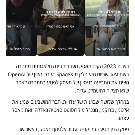
חינוך הוא המשישמה של החיים שלי - V
אני לא צריכה את המשרד: רונית שרעבי-חדד מנהלת ארגון של 30000 עובדים מכל מקום_v
בתור מנכל אני מקבל מאות הח
בשנת 2023 הקים מאסק מעבדת בינה מלאכותית מתחרה 
בשם xAI, שכיום היא חלק מ-SpaceX. עורכי הדין של OpenAI 
הציגו את התביעה כניסיון של מאסק לפגוע במתחרה לאחר 
שלא הצליח להשתלט עליה.
במהלך שלושה שבועות של עדויות, חבר המושבעים שמע את 
אלטמן, ברוקמן, מנכ"ל מיקרוסופט סאטיה נאדלה, ואת מאסק 
עצמו.
פסק הדין מגיע בזמן קריטי עבור אלטמן ומאסק, כאשר שני 