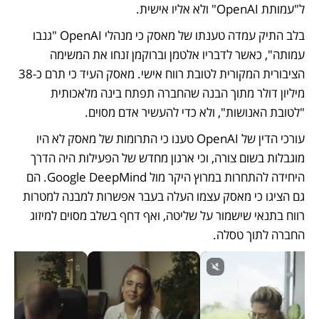
ל"עמותת OpenAI" ולא אליו אישית.
בלב התיק עמדה טענתו של מאסק כי מנהלי OpenAI "גנבו 
עמותה", כאשר לדבריו אלטמן וברוקמן זנחו את המשימה 
הציבורית המקורית לטובת רווח אישי. מאסק העיד כי תרם כ-38 
מיליון דולר מתוך הבנה שהחברה תפתח בינה מלאכותית 
"לטובת האנושות", ולא כדי להעשיר אדם מסוים.
עורכי הדין של OpenAI טענו כי התרומות של מאסק לא היו 
מוגבלות בשום צורה, וכי ארגון מחדש של הפעילות היה הדרך 
היחידה להתחרות במרוץ היקר מול Google DeepMind. הם 
גם הציגו כי מאסק עצמו העלה בעבר אפשרות למבנה למטרות 
רווח בתנאי שישמור על שליטה, ואף דחף בשלב מסוים למיזוג 
החברה לתוך טסלה.