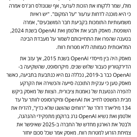
מולו, שמר ללקוחו את הזכות לערער, אף שגונזלס רוג'רס אמרה 
כי היא מוכנה לדחות ערעור "על המקום". "יש ראיות 
משמעותיות התומכות בקביעת חבר המושבעים", אמרה 
השופטת. מאסק תבע את אלטמן ואת OpenAI בשנת 2024, 
בטענה שהפרו את התחייבותם לשמור על מעבדת הבינה 
המלאכותית כעמותה ללא מטרות רווח. 
מאסק היה בין מייסדי OpenAI בשנת 2015, אך עזב את 
הדירקטוריון כעבור שלוש שנים. מיקרוסופט, שהשקיעה ב-
OpenAI כבר ב-2019, נכללה גם היא כנתבעת בתביעה, כאשר 
מאסק טען כי ענקית התוכנה סייעה והכשירה את הקרקע 
להפרה הנטענת של נאמנות ציבורית. הצוות של מאסק ביקש 
מבית המשפט לחייב את OpenAI ומיקרוסופט לוותר על עד 
134 מיליארד דולר של "רווחים שהושגו שלא כדין", להדיח את 
אלטמן ואת נשיא OpenAI גרג ברוקמן מתפקידי ההנהגה, 
ולבטל את הארגון מחדש של החברה ב-2025 שאיפשר את 
צמיחת הזרוע למטרות רווח. מאסק אמר שכל סכום יוחזר 