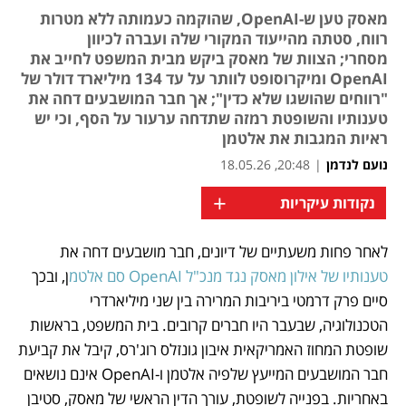
מאסק טען ש-OpenAI, שהוקמה כעמותה ללא מטרות
רווח, סטתה מהייעוד המקורי שלה ועברה לכיוון
מסחרי; הצוות של מאסק ביקש מבית המשפט לחייב את
OpenAI ומיקרוסופט לוותר על עד 134 מיליארד דולר של
"רווחים שהושגו שלא כדין"; אך חבר המושבעים דחה את
טענותיו והשופטת רמזה שתדחה ערעור על הסף, וכי יש
ראיות המגבות את אלטמן
נועם לנדמן
|
20:48, 18.05.26
+
נקודות עיקריות
לאחר פחות משעתיים של דיונים, חבר מושבעים דחה את
נפתח בכרטיסייה חדשה
טענותיו של אילון מאסק נגד מנכ"ל OpenAI סם אלטמ
ן, ובכך 
סיים פרק דרמטי ביריבות המרירה בין שני מיליארדרי 
הטכנולוגיה, שבעבר היו חברים קרובים. בית המשפט, בראשות 
שופטת המחוז האמריקאית איבון גונזלס רוג'רס, קיבל את קביעת 
חבר המושבעים המייעץ שלפיה אלטמן ו-OpenAI אינם נושאים 
באחריות. בפנייה לשופטת, עורך הדין הראשי של מאסק, סטיבן 