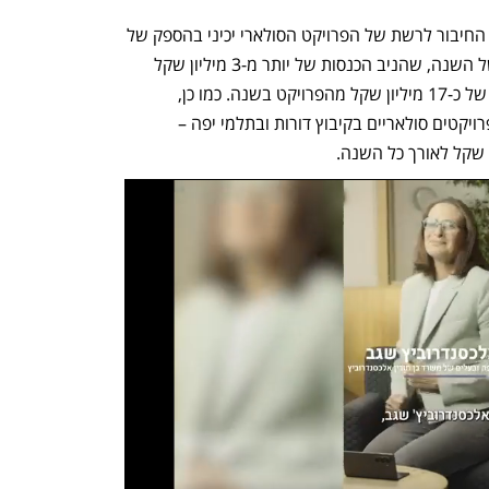
בין הסיבות לעלייה בהכנסות של החברה, החיבור לרשת של הפרויקט הסולארי יכיני בהספק של 
67.5 מגה-וואט במהלך הרבעון האחרון של השנה, שהניב הכנסות של יותר מ-3 מיליון שקל 
בתקופת הפעילות, ובמשק צופים הכנסות של כ-17 מיליון שקל מהפרויקט בשנה. כמו כן, 
החברה רכשה ביולי את מלוא האחזקה בפרויקטים סולאריים בקיבוץ דורות ובתלמי יפה – 