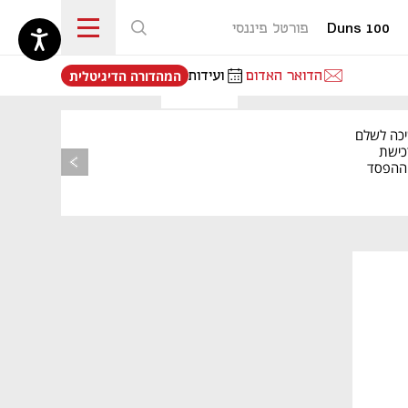
Duns 100
פורטל פיננסי
נפתח בכרטיסייה חדשה
הדואר האדום
ועידות
המהדורה הדיגיטלית
יכה לשלם
כישת
BASE: ההפסד
הרבעוני זינק ל-76