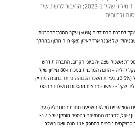
בהפסד, עברה משק לרווח נקי של 1 מיליון שקל ב-2023; החיבור לרשת של
ות ולרווחים
על אף חילוט הערבות בגובה 100 מיליון שקל לחברת הבת דליה (50%) עקב המכרז להפרטת 
תחנת הכוח אשכול, עברה משק אנרגיה שבניהולו של אבנר ארד לאיזון (ואף רווח מתון) במהלך 
במשק מעריכים כי עד השלמת העסקה למכירת אשכול שצפויה ביוני הקרוב, החברה תידרש 
להזרים כ-630 מיליון שקל. כ-550 מיליון שקל לדליה – הזוכה המרכזית במכרז ו-80 מיליון שקל 
נוספים לאחזקה הישירה של משק באשכול (2.5%). בעלות השכר הגבוהה ביותר בחברה מחזיק 
המנכ"ל אבנר ארד, שהסתכמה ב-4.46 מיליון שקל – כאשר כמחצית מהסכום כתשלום מבוסס 
סך ההכנסות של משק אנרגיה מהפרויקטים הסולאריים (וללא השפעת תחנת הכוח דליה) עלו 
ב-2023 בכ-17.1%, והסתכמו ב-79.1 מיליון שקל, לחברה המחזיקה בהספק מותקן של כ-312 
מגה-וואט סולארי, וכיום מקדמת הקמה של פרויקטים נוספים בהספק 116 מגה-וואט בשלבי 