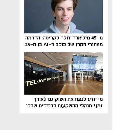
מ-45 מיליארד דולר לקריסה: הדרמה
מאחורי הקרן של כוכב ה-AI בן ה-25
מי יודע לנצח את השוק גם לאורך
זמן? מנהלי ההשקעות הבודדים שהכו
את ת״א־125