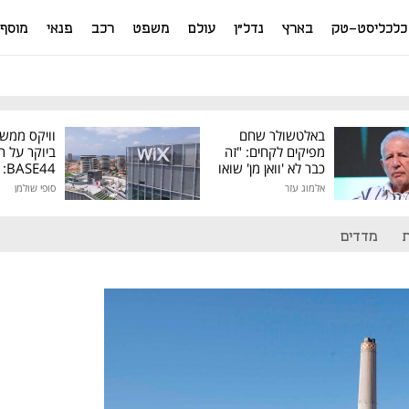
כלכליסט-טק
בארץ
נדל"ן
עולם
משפט
רכב
פנאי
מוסף
באלטשולר שחם
וויקס ממש
מפיקים לקחים: "זה
ביוקר על ר
כבר לא 'וואן מן' שואו
44
של גילעד"
אלמוג עזר
סופי שולמן
מיליון דולר
מדדים