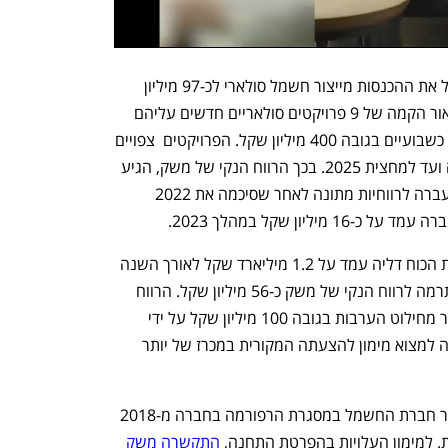
במהלך השנה הקרובה צופה משק להגדיל את ההכנסות מייצור חשמל סולארי לכ-97 מיליון 
שקל (חלק החברה בפרויקטים), בעיקר לאור הקמה של 9 פרויקטים סולאריים חדשים עליהם 
נחתם הסכם מימון מול בנק דיסקונט לפני כשבועיים בגובה 400 מיליון שקל. הפרויקטים  צפויים 
להתחבר בהדרגה במהלך השנה הקרובה ועד למחצית 2025. בכך הרווח הנקי של משק, הגיע 
לכ-1 מיליון שקל במהלך 2023, והחברה עברה לרווחיות מתונה לאחר שסיכמה את 2022 
ון שקל במהלך 2023. 
הכנסות החלק של החברה בפעילות תחנת הכוח דליה עמד על 1.2 מיליארד שקל לאורך השנה 
– כאשר התחנה שבניהולו של עובד דבי תרמה לרווח הנקי של משק כ-56 מיליון שקל. הרווח 
הנקי מהפעילות של דליה הושפע בין היתר מחילוט הערבות בגובה 100 מיליון שקל על ידי 
חברת החשמל – לאחר שדליה לא הצליחה למצוא מימון להצעתה המקורית במכרז של יותר 
אשכול היא התחנה הגדולה ביותר שתמכור חברת החשמל במסגרת הרפורמה בחברה מ-2018 
למימון העלויות בהפרטת התחנה, 
התקשרה משק 