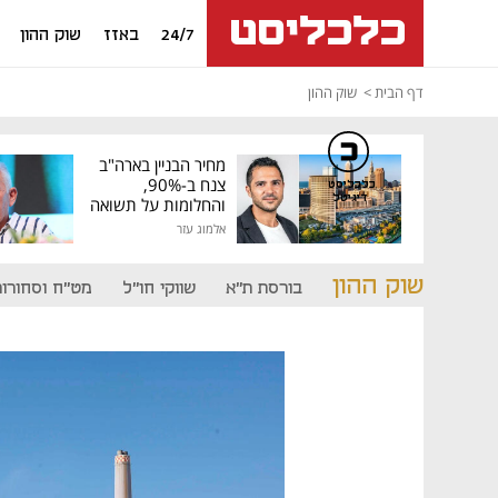
24/7
באזז
שוק ההון
דף הבית
שוק ההון
מחיר הבניין בארה"ב
צנח ב-90%,
כלכליסט
דיגיטל
והחלומות על תשואה
גבוהה התנפצו
אלמוג עזר
שוק ההון
בורסת ת"א
שווקי חו"ל
מט"ח וסחורות