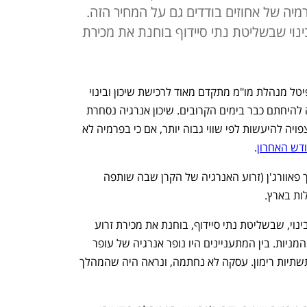
מיה של אחוזים בודדים גם על המחיר הזה.
ינוי שבשליטת נתי סיידוף בוחנת את מכירת
קרן הריט להשקעה בתשתיות ג’נריישן קפיטל מנהלת מו"מ מתקדם מאוד לרכישת שיכון ובינוי 
אנרגיה. לכלכליסט נודע כי העסקה עשויה להיחתם כבר בימים הקרובים. שיכון אנרגיה נסחרת 
לפי שווי של 4.1 מיליארד שקל, והעסקה צפויה להיעשות לפי שווי גבוה יותר, אם כי בפרמיה לא 
. 
מיזוג בין שיכון ובינוי אנרגיה לג'נריישן דרך פאוורג'ן (זרוע האנרגיה של הקרן שבה שותפה 
ות בארץ.
 כי שיכון ובינוי, שבשליטת נתי סיידוף, בוחנת את מכירת זרוע 
האנרגיה שלה, שבה היא מחזיקה 71% מהמניות. בין המתעניינים היו נופר אנרגיה של עופר 
ינאי, איש העסקים אבי סולומון, וחברת התשתיות רימון. עסקה לא נחתמה, ונראה היה שהמהלך 