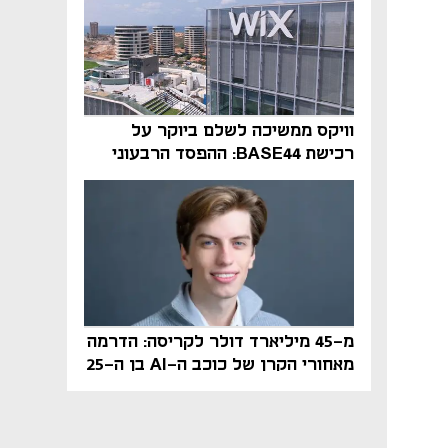
וויקס ממשיכה לשלם ביוקר על
רכישת BASE44: ההפסד הרבעוני
זינק ל-76 מיליון דולר
מ-45 מיליארד דולר לקריסה: הדרמה
מאחורי הקרן של כוכב ה-AI בן ה-25