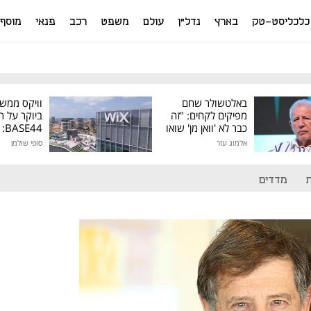
כלכליסט-טק
בארץ
נדל"ן
עולם
משפט
רכב
פנאי
מוסף
באלטשולר שחם
וויקס ממש
מפיקים לקחים: "זה
ביוקר על ר
כבר לא 'וואן מן' שואו
44
של גילעד"
אלמוג עזר
סופי שולמן
מיליון דולר
מדדים