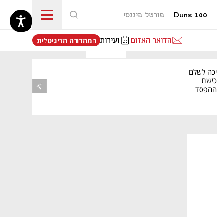
Duns 100
פורטל פיננסי
נפתח בכרטיסייה חדשה
הדואר האדום
ועידות
המהדורה הדיגיטלית
יכה לשלם
כישת
BASE: ההפסד
הרבעוני זינק ל-76