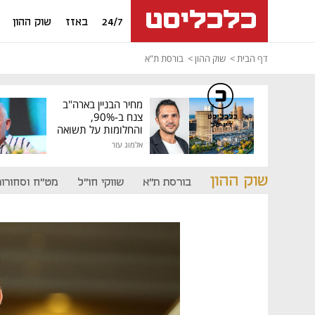
24/7
באזז
שוק ההון
דף הבית
שוק ההון
בורסת ת"א
מחיר הבניין בארה"ב
צנח ב-90%,
כלכליסט
דיגיטל
והחלומות על תשואה
גבוהה התנפצו
אלמוג עזר
שוק ההון
בורסת ת"א
שווקי חו"ל
מט"ח וסחורות