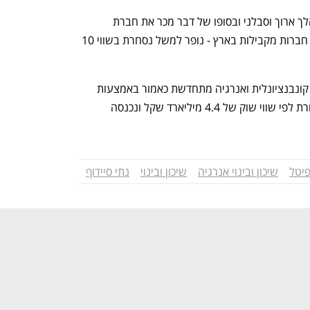
מנכ"ל שיכון ובינוי, עמית בירמן, הוביל מהלך ארוך וסבלני ובסופו של דבר מכר את חברת 
האנרגיה במחיר סביר לאור העלייה בשווי חברות מקבילות בארץ - נופר למשל נסחרת בשווי 10 
ג'נריישן קפיטל מחזיקה בפעילות אנרגיה קונבנציונלית ואנרגיה מתחדשת כאמור באמצעות 
החברה הבת הפרטית פאוורג'ן. הקרן נסחרת לפי שווי שוק של 4.4 מיליארד שקל ונכנסה 
פיטל
שיכון ובינוי אנרגיה
שיכון ובינוי
נתי סיידוף