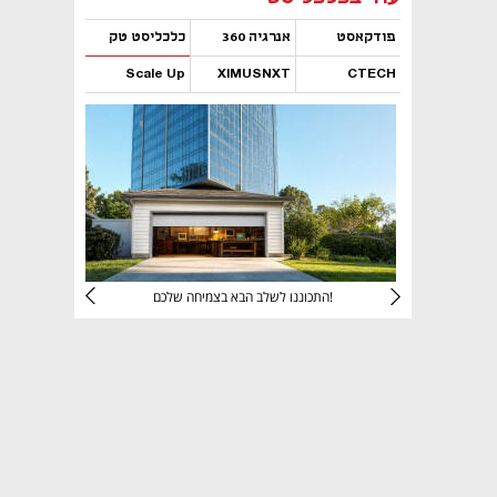
פודקאסט
אנרגיה 360
כלכליסט טק
Scale Up
XIMUSNXT
CTECH
נפתח בכרטיסייה חדשה
נפתח בכרטיסייה חדשה
נפתח בכרטיסייה חדשה
נפתח בכרטיסייה חדשה
יניהם
התכוננו לשלב הבא בצמיחה שלכם!