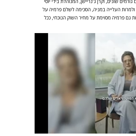
בשבועות האחרונים החל מו"מ מחודש עם גורמים שונים, וקרן ג'נריישן, המנוהלת בידי יוסי 
זינגר וארז בלשה, היתה הרצינית מכולם - ולמרות העלייה במניה, הסכימה לשלם פרמיה על 
מחיר המניה בשבועות האחרונים, המגלמת גם פרמיה מסוימת על מחיר השוק הנוכחי, ככל 