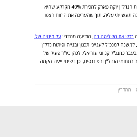
בינואר האחרון התקשרה מהדרין עם חברת הנדל"ן יוקה פארק למכירת 40% מקרקע שהיא 
מחזיקה בנתניה והקמה משותפת של מבנה תעשייתי עליה. תוך שהעריכה את הרווח הצפוי 
רכש את השליטה בה
, הודיעה מהדרין 
על מינויה של 
, לשעבר מנכ"ל מינהל התכנון, למשנה למנכ"ל לענייני תכנון ובנייה ופיתוח נדל"ן. 
בפברואר 2024 החל פאר נדיר, מי שכיהן בעבר כמנכ"ל קניוני עזריאלי, לכהן כיו"ר פעיל של 
מהדרין ובחברה הדגישו אז את ניסיונו הרב בתחומי הנדל"ן והפיננסים, וכן בשינוי ייעוד הקמה 
מהדרין