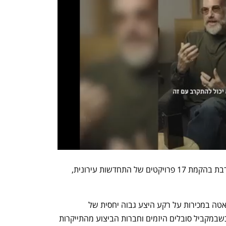
פי הנדסה פועלת בתל אביב ובמרכז ומעורבת בהקמת 17 פרויקטים של התחדשות עירונית, 
ברבעים אלה מורגשת בשנה האחרונה האטה במכירות על רקע היצע גבוה יחסית של 
פרויקטים ומחירים שנותרו עדיין גבוהים. כשבמקביל סובלים היזמים וחברות הביצוע מהתייקרות 