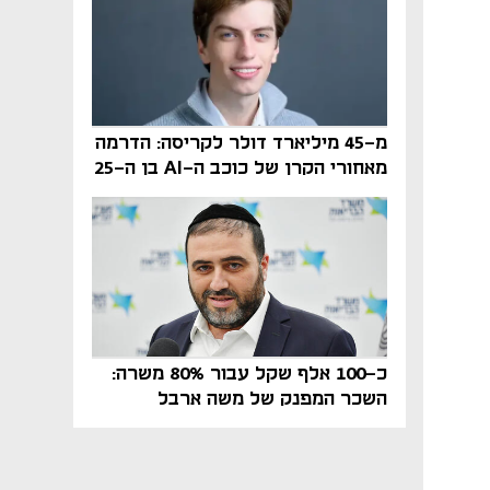
מ-45 מיליארד דולר לקריסה: הדרמה
מאחורי הקרן של כוכב ה-AI בן ה-25
כ-100 אלף שקל עבור 80% משרה:
השכר המפנק של משה ארבל
במהדרין נחשף