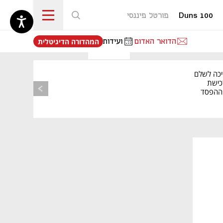
Duns 100
פורטל פיננסי
נפתח בכרטיסייה חדשה
הדואר האדום
ועידות
המהדורה הדיגיטלית
יכה לשלם
כישת
BASE: ההפסד
הרבעוני זינק ל-76