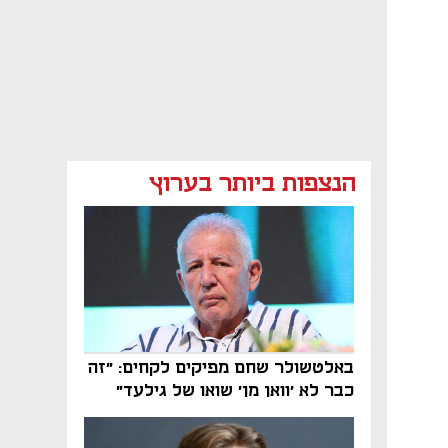
הנצפות ביותר בערוץ
באלטשולר שחם מפיקים לקחים: "זה
כבר לא 'וואן מן' שואו של גילעד"