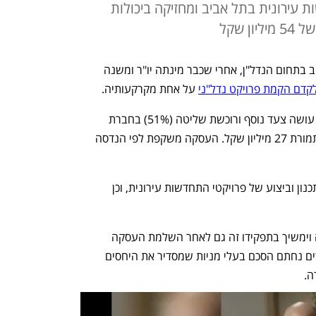
 עירונית בתל אביב ומחזיקה ביכולות
 שקל
חברת החקלאות מהדרין ממשיכה להתרחב בתחום הנדל"ן, אחרי שכבר מינתה יו"ר ומשנה 
קדם הקמת פרויקט נדל"ני
 על אחת מקרקעותיה.
, עושה צעד נוסף ורוכשת שליטה (51%) בחברת 
ההתחדשות העירונית פי הנדסה ובנייה, תמורת 27 מיליון שקל. העסקה משקפת לפי הנדסה 
החברה הנרכשת פועלת בתחומי הייזום, תכנון וביצוע של פרויקטי התחדשות עירונית, וכן 
בעליה, אבי סויבלזון מכהן כמנכ"ל החברה וימשיך בתפקידו זה גם לאחר השלמת העסקה 
לתקופה של לפחות חמש שנים. בין הצדדים נחתם הסכם בעלי מניות שמסדיר את היחסים 
ה.