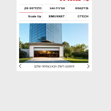
פודקאסט
אנרגיה 360
כלכליסט טק
Scale Up
XIMUSNXT
CTECH
נפתח בכרטיסייה חדשה
נפתח בכרטיסייה חדשה
נפתח בכרטיסייה חדשה
נפתח בכרטיסייה חדשה
יניהם
התכוננו לשלב הבא בצמיחה שלכם!