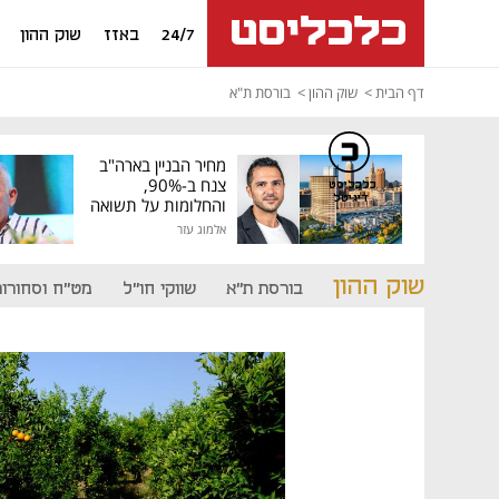
24/7
באזז
שוק ההון
דף הבית
שוק ההון
בורסת ת"א
מחיר הבניין בארה"ב
צנח ב-90%,
כלכליסט
דיגיטל
והחלומות על תשואה
גבוהה התנפצו
אלמוג עזר
שוק ההון
בורסת ת"א
שווקי חו"ל
מט"ח וסחורות