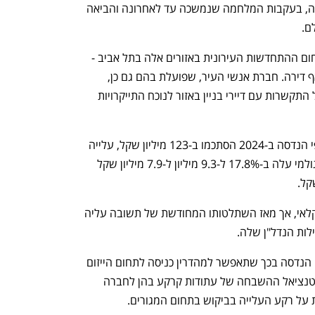
בעלויות הביצוע ומהתארכות משכי ההקמה, בעקבות המלחמה שנמשכה עד לאחרונה והביאה 
ם. 
כך למשל, מיי טאון - שפועלת גם היא בתחום ההתחדשות העירונית באזורים אלה בתל אביב - 
לא מכרה במחצית הראשונה של השנה אף דירה. חברת אנשי העיר, שפועלת בהם גם כן, 
דיווחה מוקדם יותר השנה כי נאלצה לבטל התקשרות עם דיירי בניין באזור לנוכח התייקרויות 
על פי הדיווח של מהדרין, הכנסותיה של פי הנדסה ב-2024 הסתכמו ב-123 מיליון שקל, עלייה 
של 12% ביחס להיקפן ב-2023. הרווח הגולמי עלה ב-17.8% ל-9.3 מיליון ל-7.9 מיליון שקל 
עיקר עיסוקה של מהדרין הוא בתחום החקלאי, אך מאז השתלטותו המחודשת של תשובה עליה 
בחברה מסבירים את רכישת השליטה בפי הנדסה בכך שתאפשר למהדרין כניסה לתחום הייזום 
והבניה למגורים, תוך אפשרות למימוש פוטנציאל ההשבחה של עתודות קרקע בהן לחברה 
ית על רקע העלייה בביקוש בתחום המגורים.