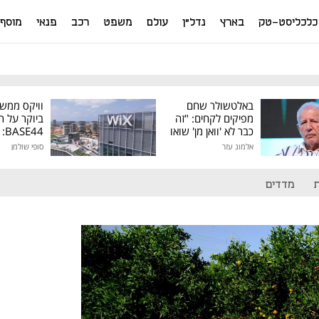
כלכליסט-טק
בארץ
נדל"ן
עולם
משפט
רכב
פנאי
מוסף
באלטשולר שחם
וויקס ממש
מפיקים לקחים: "זה
ביוקר על ר
כבר לא 'וואן מן' שואו
44
של גילעד"
אלמוג עזר
סופי שולמן
מיליון דולר
מדדים