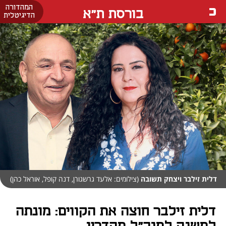
המהדורה
בורסת ת"א
הדיגיטלית
דלית זילבר ויצחק תשובה
(צילומים: אלעד גרשגורן, דנה קופל, אוראל כהן)
דלית זילבר חוצה את הקווים: מונתה