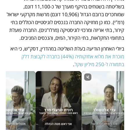
בשליטתה בשטחים בהיקף מוערך של כ-11,100 דונם, 
שמוחכרים ברובם הגדול (10,906 דונם) מרשות מקרקעי ישראל 
(רמ"י). כמו כן מחזיקה החברה בנכסים לוגיסטיים הכוללים בתי 
קירור, בתי אריזה ומרכזי לוגיסטיקה (מרלו"גים). החברה פועלת 
בתחומי החקלאות, בתי הקירור, המים, והנכסים המניבים. 
ביולי האחרון הודיעה בעלת השליטה במהדרין, דסק"ש, כי היא 
מוכרת את מלוא אחזקותיה (44%) בחברה לקבוצת דלק 
בתמורה ל-250 מיליון שקל
.