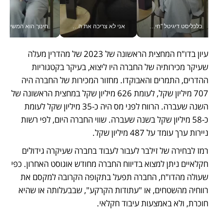
כלכליסט דיגיטל "חינוך הוא המשימה של החיים שלי"_v
אני לא צריכה את המשרד: רונית שרעבי-חדד מנהלת ארגון של 30000 עובדים מכל מקום_v
חינוך הוא המש
עיון בדו"ח המחצית הראשונה של 2023 של מהדרין מעלה 
שעיקר מכירותיה של החברה היו ליצוא, בעיקר בקטגוריות 
ההדרים, התמרים והאבוקדו. מחזור המכירות של החברה היה 
707 מיליון שקל, לעומת 626 מיליון שקל במחצית הראשונה של 
השנה שעברה. הרווח לפני מס היה כ-35 מיליון שקל לעומת 
כ-58 מיליון שקל בשנה שעברה. שווי החברה היום, לפי רשות 
ניירות ערך עומד על 487 מיליון שקל.
רמז לבחירה של זילבר לעבור לעבוד בחברה שעיקרה גידולים 
חקלאיים ניתן למצוא בדיווח החברה מחודש אוגוסט האחרון. כפי 
שעולה מהדו"ח, החברה תפעל בתקופה הקרובה למקסם את 
רווחיה מהשטחים, או "עתודות הקרקע", שבבעלותה או שהיא 
חוכרת, ולא באמצעות עיבוד חקלאי. 