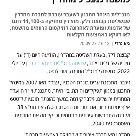
למשנה למנכ"ל מהדרין
מנכ"לית מינהל התכנון לשעבר עוברת לחברת מהדרין
שבשליטת קבוצת דלק. מהדרין מחזיקה ב-11,100 דונם
של אדמות ופועלת לאחרונה למיקסום הרווחים מהשטח,
לאו דווקא באמצעות חקלאות
גיא נרדי
|
16:18, 20.09.23
קבוצת דלק, בעלת השליטה במהדרין, הודיעה היום (ד') על 
נפתח בכרטיסייה חדשה
נפתח בכרטיסייה חדשה
מינויה של דלית זילבר, 
שהיתה מנכ"לית מינהל התכנון
 עד יולי 
2022, כמשנה למנכ"ל החברה, אורי לופט. 
זילבר, מתכננת ערים בוגרת הטכניון, עבדה מאז 2007 במינהל 
התכנון במגוון תפקידים והיתה, בין היתר, מתכננת ויו"ר הוועדה 
המחוזית ירושלים. זילבר קידמה במשך כהונתה תוכניות ל־600 
אלף יחידות דיור, את תוכניות המטרו, ביטלה את תמ"א 38 
ועודדה התחדשות עירונית מתחמית וכן קידמה את התוכנית 
האסטרטגית 2040.
מהדרין היא חברה ציבורית שמחזיקה באמצעות חברות 