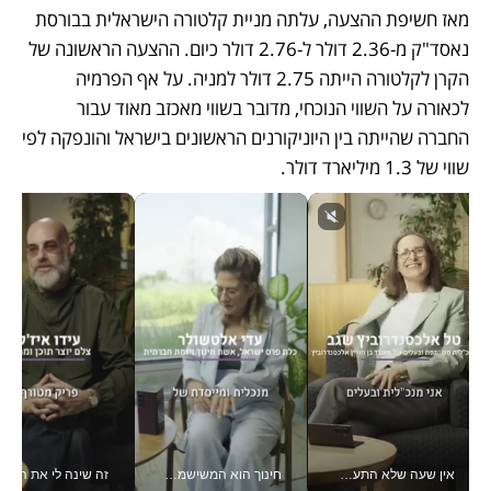
מאז חשיפת ההצעה, עלתה מניית קלטורה הישראלית בבורסת 
נאסד"ק מ-2.36 דולר ל-2.76 דולר כיום. ההצעה הראשונה של 
הקרן לקלטורה הייתה 2.75 דולר למניה. על אף הפרמיה 
לכאורה על השווי הנוכחי, מדובר בשווי מאכזב מאוד עבור 
החברה שהייתה בין היוניקורנים הראשונים בישראל והונפקה לפי 
שווי של 1.3 מיליארד דולר. 
אין שעה שלא התעסקתי במשבר - טל אלכסנדרוביץ’ שגב מנהלת משברים תקשורתיים מכל מקום עם ה- Galaxy Z Fold8 Ultra שלה_v
חינוך הוא המשישמה של החיים שלי - V
זה שינה לי את החיים: 