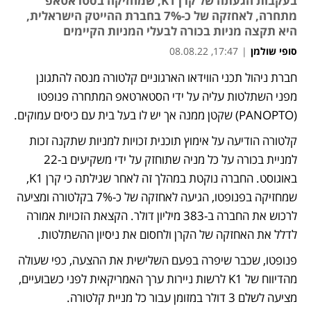
בעקבות הגעתה של קרן K1, שמחזיקה בסטראטאפ
מתחרה, לאחזקה של כ-7% בחברת ההייטק הישראלית,
היא תקצה מניות בכורה לבעלי המניות הקיימים
סופי שולמן
|
17:47, 08.08.22
חברת ניהול תכני הווידאו הארגוניים קלטורה מנסה להתגונן 
נפתח בכרטיסייה חדשה
מפני השתלטות עליה על ידי הסטארטאפ המתחרה פנופטו 
(PANOPTO) שקטן ממנה אך יש לו בעל בית עם כיסים עמוקים. 
קלטורה הודיעה על אימוץ תוכנית זכויות למניות שתקנה זכות 
למניית בכורה על כל מניה שתוחזק על ידי משקיעים ב-22 
באוגוסט. החברה נוקטת במהלך זה לאחר שגילתה כי קרן K1, 
שמחזיקה בפנופטו, הגיעה לאחזקה של כ-7% בקלטורה ומציעה 
לרכוש את החברה ב-383 מיליון דולר. הקצאת הזכויות אמורה 
לדלל את האחזקה של הקרן ולחסום את ניסיון ההשתלטות.
פנופטו, שכבר שיפרה בפעם השלישית את ההצעה, כפי שעולה 
מהדיווח של K1 לרשות ניירות ערך האמריקאית לפני כשבועיים, 
מציעה לשלם 3 דולר במזומן עבור כל מניית קלטורה. 