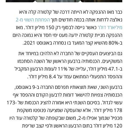
כבר מאז ההנפקה לא הייתה דרכה של קלטורה קלה והיא  
נאלצה לדחות אותה בכמה חודשים תוך 
הפחתת השווי מ-2 
מיליארד דולר
 כאשר גייסה לבסוף רק 150 מיליון דולר. מאז 
ההנפקה מניית קלטורה ידעה מעט ימי חסד והיא נמוכה היום 
ב-80% מהשיא קצר המועד בו נסחרה באוגוסט 2021. 
גם הביצועים העסקיים של החברה לא הלהיבו במיוחד את 
המשקיעים. הכנסותיה ברבעון הראשון של השנה הסתכמו 
ב-47.1 מיליון דולר, עלייה של 11% לעומת הרבעון המקביל 
וההפסד התפעולי המתואם עמד על 8.4 מיליון דולר. 
ברבעון השני, שאת תוצאותיו תפרסם החברה ב-9 באוגוסט, 
הכנסותיה צפויות להישאר דומות לרבעון הקודם וההפסד אף 
עשוי לגדול. בסיכום השנתי היא אמורה להציג הכנסות של 173-
178 מיליון דולר. אלא שהעסקה שמציעה פנופטו משקפת 
מכפיל שנמוך אפילו מ-2, משום שבקופתה של קלטורה עוד היו 
120 מיליון דולר בתום הרבעון הראשון ולפי קצב שריפת 