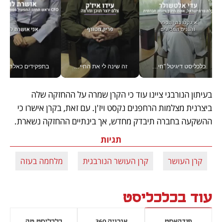
כלכליסט דיגיטל "חינוך הוא המשימה של החיים שלי"_v
זה שינה לי את החיים: איך עידו איז'ק הופך את הסמארטפון לכלי צילום מקצועי_v
בתפקידים כאלה אי אפשר לח
בעיתון הנורבגי ציינו עוד כי הקרן שמרה על ההחזקה שלה 
ביצרנית מצלמות הרחפנים נקסט ויז'ן. עם זאת, בקרן אישרו כי 
ההשקעה בחברה תיבדק מחדש, אך בינתיים ההחזקה נשארת.  
תגיות
קרן העושר
קרן העושר הנורבגית
מלחמה בעזה
עוד בכלכליסט
פודקאסט
אנרגיה 360
כלכליסט טק