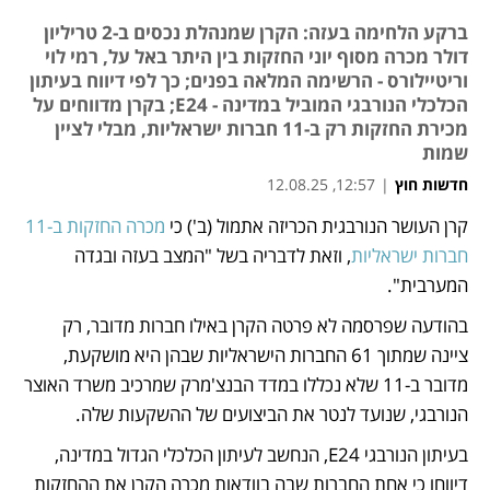
ברקע הלחימה בעזה: הקרן שמנהלת נכסים ב-2 טריליון
דולר מכרה מסוף יוני החזקות בין היתר באל על, רמי לוי
וריטיילורס - הרשימה המלאה בפנים; כך לפי דיווח בעיתון
הכלכלי הנורבגי המוביל במדינה - E24; בקרן מדווחים על
מכירת החזקות רק ב-11 חברות ישראליות, מבלי לציין
שמות
חדשות חוץ
|
12:57, 12.08.25
קרן העושר הנורבגית הכריזה אתמול (ב') כי 
מכרה החזקות ב-11 
נפתח בכרטיסייה חדשה
חברות ישראליות
, וזאת לדבריה בשל "המצב בעזה ובגדה 
המערבית". 
בהודעה שפרסמה לא פרטה הקרן באילו חברות מדובר, רק 
ציינה שמתוך 61 החברות הישראליות שבהן היא מושקעת, 
מדובר ב-11 שלא נכללו במדד הבנצ'מרק שמרכיב משרד האוצר 
הנורבגי, שנועד לנטר את הביצועים של ההשקעות שלה. 
בעיתון הנורבגי E24, הנחשב לעיתון הכלכלי הגדול במדינה, 
דיווחו כי אחת החברות שבה בוודאות מכרה הקרן את ההחזקות 