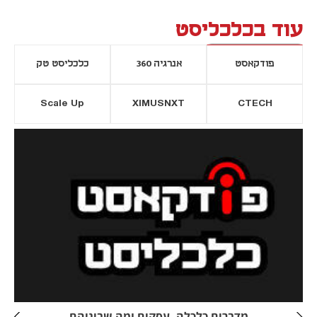
עוד בכלכליסט
פודקאסט
אנרגיה 360
כלכליסט טק
Scale Up
XIMUSNXT
CTECH
יסייה חדשה
נפתח בכרטיסייה חדשה
מדברים כלכלה, עסקים ומה שביניהם