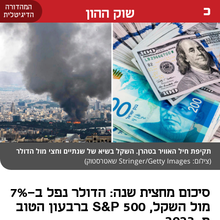
המהדורה
שוק ההון
הדיגיטלית
תקיפת חיל האוויר בטהרן. השקל בשיא של שנתיים וחצי מול הדולר
(צילום: Stringer/Getty Images שאטרסטוק)
סיכום מחצית שנה: הדולר נפל ב-7%
מול השקל, S&P 500 ברבעון הטוב