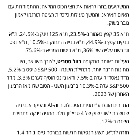
המשקיעים בחרו לראות את חצי הכוס המלאה: ההתמודדות עם 
האיום האיראני והמשך פעילות כלכלית רציפה תורגמו לאמון 
גובר בשוק. 
ת"א 35 קפץ כאמור ב-23.5%, ת"א 125 זינק ב-24.5%, ת"א 
בנקים קפץ ב-44.9%, ת"א בנייה התחזק ב-10.5%, ת"א נפט 
וגז רשם עלייה של 36%, ת"א ביטוח המריא ב-75.6%.
העליות באותה התקופה 
בוול סטריט
, לצורך השוואה, היו 
מתונות הרבה יותר. מתחילת השנה - S&P 500 טיפס ב-5.2%, 
מדד נאסד"ק עלה ב-7.5% ודאו ג'ונס הוסיף לערכו 3.3%. מדד 
S&P 500 עלה ב-10.3% ברבעון השני - הטוב שלו מאז הרבעון 
האחרון של 2023.
המדדים הובלו ע”י מניות הטכנולוגיה וה-AI ובעיקר אנבידיה 
שנושקת לשווי שוק של 4 טריליון דולר. המניה זינקה מתחילת 
השנה ב-17%.
חזרה לת"א, תשע הנפקות חדשות בבורסה גייסו ביחד 1.4 