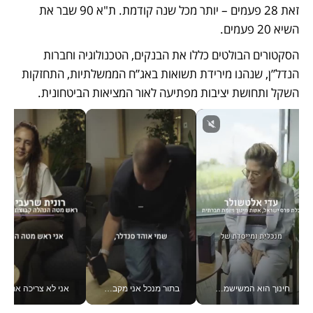
זאת 28 פעמים – יותר מכל שנה קודמת. ת"א 90 שבר את 
השיא 20 פעמים.
הסקטורים הבולטים כללו את הבנקים, הטכנולוגיה וחברות 
הנדל”ן, שנהנו מירידת תשואות באג”ח הממשלתיות, התחזקות 
השקל ותחושת יציבות מפתיעה לאור המציאות הביטחונית. 
חינוך הוא המשישמה של החיים שלי - V
בתור מנכל אני מקבל מאות החלטות ביום, וה- Galaxy Z Fold8 Ultra עוזר לי לחתוך אותן מהר יותר_v
אני לא צריכה את המשרד: