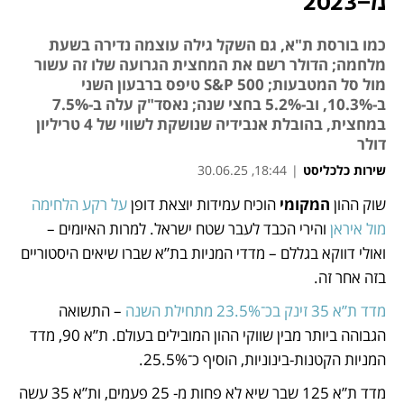
מ-2023
כמו בורסת ת"א, גם השקל גילה עוצמה נדירה בשעת
מלחמה; הדולר רשם את המחצית הגרועה שלו זה עשור
מול סל המטבעות; S&P 500 טיפס ברבעון השני
ב-10.3%, וב-5.2% בחצי שנה; נאסד"ק עלה ב-7.5%
במחצית, בהובלת אנבידיה שנושקת לשווי של 4 טריליון
דולר
שירות כלכליסט
|
18:44, 30.06.25
שוק ההון 
המקומי
 הוכיח עמידות יוצאת דופן 
על רקע הלחימה 
נפתח בכרטיסייה חדשה
נפתח בכרטיסייה חדשה
מול איראן
 והירי הכבד לעבר שטח ישראל. למרות האיומים – 
ואולי דווקא בגללם – מדדי המניות בת”א שברו שיאים היסטוריים 
בזה אחר זה. 
מדד ת”א 35 זינק בכ־23.5% מתחילת השנה
 – התשואה 
הגבוהה ביותר מבין שווקי ההון המובילים בעולם. ת”א 90, מדד 
המניות הקטנות-בינוניות, הוסיף כ־25.5%. 
מדד ת”א 125 שבר שיא לא פחות מ- 25 פעמים, ות”א 35 עשה 