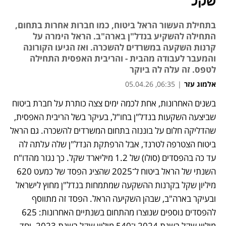
שקל
בתחילת העשור הראל ביטוח, כמו חברות אחרות בתחום,
התחילה להשקיע בנדל"ן בארה"ב. הראל הימרה על
קרנות השקעה במשרדים להשכרה. ואז הגיעו הקורונה
והמעבר לעבודה מהבית - והריבית האפסית התחילה
לטפס. זה עלה לה ביוקר
אלמוג עזר
|
06:35, 05.04.26
בשנים האחרונות, אחת לכמה ימים צצה כותרת על חברת ביטוח 
שביצעה השקעות בנדל"ן בחו"ל, בעיקר בשל הריבית האפסית, 
שהדליקה חלום על בוננזה בתחום המשרדים להשכרה. גם הראל 
ביטוח הצטרפה לטרנד, אבל הרפתקת הנדל"ן שלה עלתה לה 
עד כה בהפסדים (סולו) של 1.2 מיליארד שקל. כך נגזר מהדו"ח 
השנתי של הראל ביטוח ל־2025 שהציג הפסד של כמעט 620 
מיליון שקל בקרנות ההשקעה שמתמחות בנדל"ן מחוץ לישראל 
ובעיקר בארה"ב, שבהן השקיעה הראל. הפסד זה מתווסף 
להפסדים נוספים שנוצרו מהתחום בשנתיים האחרונות: 625 
מיליון שקל בשנת 2024 ו־540 מיליון שקל בשנת 2023. יחד 