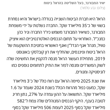
יאיר המבורגר, בעל השליטה בהראל ביטוח

(
צילום: גבע טלמור
)
הראל היא חברת הביטוח השנייה בגודלה בישראל והיא נסחרת 
בשווי של כ־35 מיליארד שקל. החברה נשלטת על ידי משפחת 
המבורגר, כשיאיר המבורגר משמש כיו"ר החברה וניר כהן 
כמנכ"ל. האחראי על תחום הנכסים האלטרנטיביים הוא איציק 
טוויל, מנהל אגף הנדל"ן ואגף האשראי בחטיבת ההשקעות של 
הראל ביטוח ופיננסים, שהחליף את רון קובלסקי באוגוסט 
2019. מתחילת העשור הראל מנסה להקטין את החשיפה שלה 
לשוק המשרדים ומנסה לפזר את התיק לתחומים נוספים כמו 
לוגיסטיקה ומגורים.
את שנת 2025 סיימה הראל עם רווח כולל של כ־3 מיליארד 
שקל, כמעט כפול מהרווח הכולל בשנת 2024 שעמד על 1.6 
מיליארד שקל. התשואה על ההון עמדה על 27%, נתון חריג 
לטובה בענף. היקף הנכסים המנוהלים שלה צמח ל־582 
מיליארד שקל בסוף 2025 לעומת 506 מיליארד שקל בסוף 