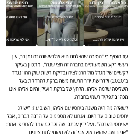
אין שעה שלא התעסקתי במשבר - טל אלכסנדרוביץ’ שגב מנהלת משברים תקשורתיים מכל מקום עם ה- Galaxy Z Fold8 Ultra שלה_v
כלכליסט דיגיטל "חינוך הוא המשימה של החיים שלי"_v
אני לא צריכה את המשרד:
עוז הוסיף כי "הסיבה שהצלחנו היא שלראשונה זה זמן רב, אין 
רעשי רקע משמעותיים בחברה זה חצי שנה", ומתכוון בעיקר 
לקשיים של מגדל מול הרגולציה (בדיקת רשות שוק ההון נגדה 
ב־2020) ולדרישת יו"ר הרשות משה ברקת להרחקת בעל 
השליטה שלמה אליהו. הלחץ של ברקת הועיל, והיום אליהו אינו 
מכהן בתפקיד רשמי בחברה.
לשאלה מה היה משנה ביחסיו עם אליהו, השיב עוז: "יש לנו 
יחסים טובים עד היום. אנחנו לא מסכימים על הרבה דברים, אבל 
יש יחסי הערכה". ועל ידין ענתבי שהוזכר כמועמד להחליפו אמר: 
"אני חושב שהוא ראוי, אבל זה לא מקומי לתת ציונים 