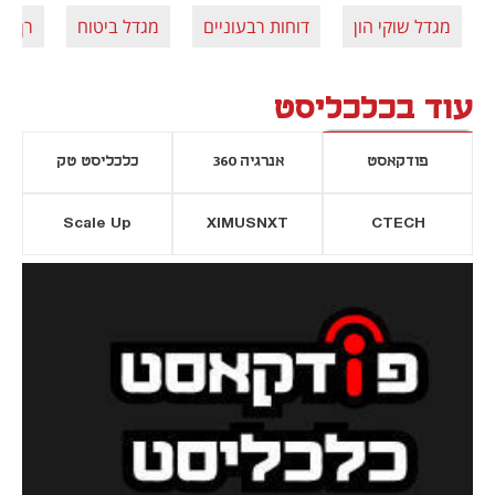
מגדל שוקי הון
דוחות רבעוניים
מגדל ביטוח
רן עוז
עוד בכלכליסט
פודקאסט
אנרגיה 360
כלכליסט טק
Scale Up
XIMUSNXT
CTECH
יסייה חדשה
נפתח בכרטיסייה חדשה