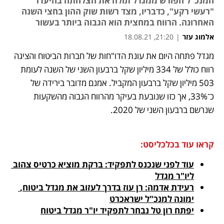
המנכ"ל הפורש ממגדל תולה את הצלחתה בהיעדר
"רעשי רקע", כדבריו, מצד רשות שוק ההון בחצי השנה
האחרונה. הרווח במחצית הוא הגבוה ביותר בעשור
אלמוג עזר
|
21:20, 18.08.21
מגדל פתחה היום את עונת הדו"חות של חברות הביטוח והציגה 
נפתח בכרטיסייה חדשה
נפתח בכרטיסייה חדשה
נפתח בכרטיסייה חדשה
רווח כולל של 334 מיליון שקל ברבעון השני של השנה לעומת 
503 מיליון שקל ברבעון המקביל. אמנם מדובר בירידה של 
כ־33%, אך כזו שנובעת בעיקר מהרווח הגבוה מהשקעות 
שנרשם ברבעון השני של 2020. 
קראו עוד בכלכליסט:
עוד לפני שנכנס לתפקיד: ברקת מוציא כרטיס צהוב 
ליו"ר מגדל
רעידת אדמה: רן עוז בדרך לעזוב את מגדל ביטוח, 
ימונה למנכ"ל ישראכרט
יפתח רון טל נבחר לתפקיד יו"ר מגדל ביטוח