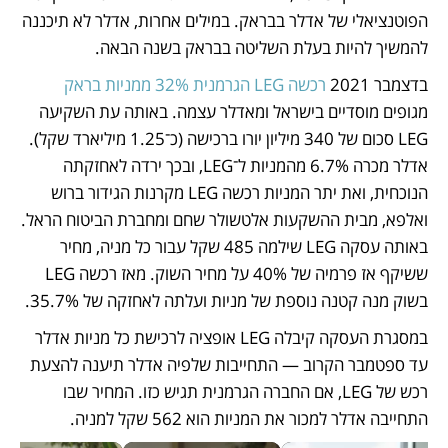
הפוטנציאלי של אדלר בבראק. במילים אחרות, אדלר לא תיכננה 
להמשיך להיות בעלת השליטה בבראק בשנה הבאה. 
בדצמבר 2021 
רכשה LEG הגרמנית 32% ממניות בראק
מגופים מוסדיים בישראל ומאדלר עצמה. באותה עת השקיעה 
LEG סכום של 340 מיליון יורו ברכישה (כ־1.25 מיליארד שקל). 
אדלר מכרה 6.7% מהמניות ל־LEG, ובכך ירדה לאחזקתה 
הנוכחית, ואת יתר המניות רכשה LEG מקרנות הגידור ברוש 
ואלפא, מבית ההשקעות אלטשולר שחם ומחברת הביטוח הראל. 
באותה עסקה LEG שילמה 485 שקל עבור כל מניה, מחיר 
ששיקף אז פרמיה של 40% על מחיר השוק. מאז רכשה LEG 
בשוק מנה קטנה נוספת של מניות ועלתה לאחזקה של 35.7%. 
במסגרת העסקה קיבלה LEG אופציה לרכישת כל מניות אדלר 
עד ספטמבר הקרוב — התחייבות שלפיה אדלר תיענה להצעת 
רכש של LEG, אם החברה הגרמנית תגיש כזו. המחיר שבו 
התחייבה אדלר למכור את המניות הוא 562 שקל למניה. 