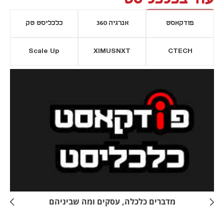
פודקאסט
אנרגיה 360
כלכליסט טק
Scale Up
XIMUSNXT
CTECH
יסייה חדשה
נפתח בכרטיסייה חדשה
מדברים כלכלה, עסקים ומה שביניהם