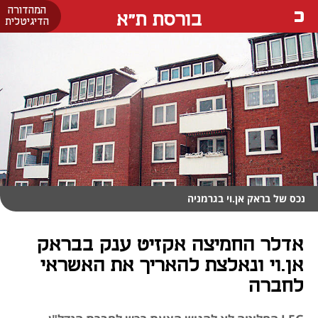
המהדורה
בורסת ת"א
הדיגיטלית
נכס של בראק אן.וי בגרמניה
אדלר החמיצה אקזיט ענק בבראק
אן.וי ונאלצת להאריך את האשראי
לחברה