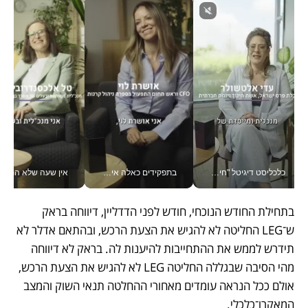
כלכליסט דיגיטל "חינוך הוא המשימה של החיים שלי"_v
בתפקידים כאלה אי אפשר לחכות: אושרת לוי מניעה השקעות ענק מהטלפון_v
אין שעה שלא התעסקתי במשבר - טל אלכסנדרוביץ’ שגב מנהלת משברים
בתחילת החודש הנוכחי, חודש לפני הדדליין, דיווחה בראק 
ש־LEG החליטה לא להגיש את הצעת הרכש, ובהתאם אדלר לא 
תידרש לממש את ההתחייבות להיענות לה. בראק לא דיווחה 
מהי הסיבה שבגללה החליטה LEG לא להגיש את הצעת הרכש, 
אולם ככל הנראה עומדים מאחורי ההחלטה תנאי השוק והמצב 
המאקרו־כלכלי. 