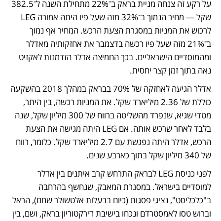
על רקע זה צנחה מניית בראק ב־22% מתחילת השנה ל־382.5 
שקל — מחיר הנמוך ב־32% מזה שעל פיו היתה אמורה LEG 
לרכוש את המניות במסגרת הצעת הרכש. המחיר אף נמוך 
ב־21% מזה שעל פיו רכשה בדצמבר את אחזקותיה מאדלר 
ומהמוסדיים הישראליים. בכך החמיצה אדלר הזדמנות לאקזיט 
נאה בתוך זמן קצר יחסית.
אדלר הגיעה לאחזקה של 70% בבראק במהלך 2018 בהשקעה 
כוללת של 2.36 מיליארד שקל. את המניות רכשה, בין היתר, 
מטדי שגיא, שנפרד מהשליטה ברווח של 300 מיליון שקל, שנה 
בלבד לאחר שרכש אותה. אם LEG היתה מגישה את הצעת 
הרכש, אדלר היתה נפגשת עם 2.7 מיליארד שקל. כלומר, רווח 
של 340 מיליון שקל בתוך כארבע שנים. 
לפני כניסת LEG לבראק התרחש קרב איתנים בין אדלר 
למוסדיים בישראל. במסגרת המאבק, שנחשף בהרחבה 
ב"כלכליסט", נציגי פסגות (כיום בבעלות אלטשולר שחם), הראל 
וברוש טסו לאמסטרדם ונכחו בישיבת דירקטוריון בראק, ושם, בין 