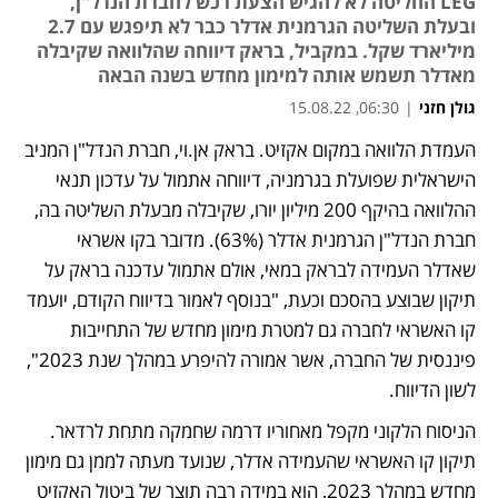
LEG החליטה לא להגיש הצעת רכש לחברת הנדל"ן,
ובעלת השליטה הגרמנית אדלר כבר לא תיפגש עם 2.7
מיליארד שקל. במקביל, בראק דיווחה שהלוואה שקיבלה
מאדלר תשמש אותה למימון מחדש בשנה הבאה
גולן חזני
|
06:30, 15.08.22
העמדת הלוואה במקום אקזיט. בראק אן.וי, חברת הנדל"ן המניב 
נפתח בכרטיסייה חדשה
הישראלית שפועלת בגרמניה, דיווחה אתמול על עדכון תנאי 
ההלוואה בהיקף 200 מיליון יורו, שקיבלה מבעלת השליטה בה, 
חברת הנדל"ן הגרמנית אדלר (63%). מדובר בקו אשראי 
שאדלר העמידה לבראק במאי, אולם אתמול עדכנה בראק על 
תיקון שבוצע בהסכם וכעת, "בנוסף לאמור בדיווח הקודם, יועמד 
קו האשראי לחברה גם למטרת מימון מחדש של התחייבות 
פיננסית של החברה, אשר אמורה להיפרע במהלך שנת 2023", 
לשון הדיווח. 
הניסוח הלקוני מקפל מאחוריו דרמה שחמקה מתחת לרדאר. 
תיקון קו האשראי שהעמידה אדלר, שנועד מעתה לממן גם מימון 
מחדש במהלך 2023, הוא במידה רבה תוצר של ביטול האקזיט 