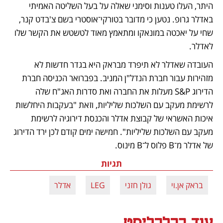
היתר, העלו טענות וסימני שאלה על בעל השליטה האמיתי 
באדלר גרופ. נטען כי מדובר בטורקי־אוסטרי בשם צ'בדט קנר, 
שחי על יאכטה במונאקו ומתאמץ מאוד לטשטש את הקשר שלו 
לאדלר.
העובדה שאדלר לא תיפרד מבראק היא בגדר חדשות לא 
מזהירות עבור חברת הנדל"ן המניב. בפברואר הכניסה חברת 
הדירוג S&P מעלות את החברה ואת סדרות האג"ח שלה 
לרשימת מעקב עם השלכות שליליות, וזאת "בעקבות היחלשות 
איכות האשראי של קבוצת אדלר והכנסת דירוגיה לרשימת 
מעקב עם השלכות שליליות". חמישה ימים קודם לכן ירד הדירוג 
של אדלר מ־B פלוס ל־B מינוס.
תגיות
בראק אן.וי
גולן חזני
LEG
אדלר
עוד בכלכליסט