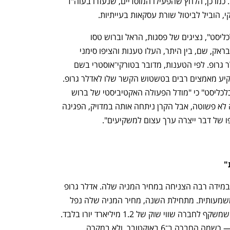
בבראק ולמינוי של סמנכ"ל כספים ישראלי. כמו כן, הלחץ שהפעילו המוסדיים, שנעזרו בעוה"ד 
י, הוביל לביטול שורת עסקאות בעייתיות.
במסגרת המאבק, שנחשף בהרחבה ב"כלכליסט", נציגים של פסגות, הראל וברוש טסו 
לאמסטרדם ונכחו בישיבת דירקטוריון של בראק, שם, בין היתר, העלו טענות והציפו סימני 
שאלה אודות בעל השליטה האמיתי באדלר גרופ. לפי הטענות, מדובר בטורקי־אוסטרי בשם 
צ'בדט קנר, שחי על יאכטה במונאקו ומשקיע מאמצים רבים בטשטוש הקשר שלו לאדלר גרופ. 
גורם מוסדי שהיה חלק מהתהליך אמר ל"כלכליסט" כי "מודל הפעולה האקטיביסטי של ברוש 
מוכיח את עצמו. הסיטואציה בבראק היתה לא פשוטה, אבל הקרן ניתחה אותה במדויק, הפגינה 
ו של דבר ייצרה ערך עצום למשקיעים".
"
מה שהוביל לכניעתה של אדלר גרופ הוא במידה רבה הצניחה במחיר המניה שלה. אדלר גרופ 
מתמודדת בתקופה האחרונה עם נפילה משמעותית. מתחילת השנה, מחיר המניה שלה נפל 
בקרוב ל־64%, מ־29 יורו ל־10.5 יורו, מה שמשקף לחברה שווי שוק של 1.2 מיליארד יורו בלבד. 