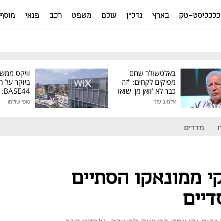
כלכליסט-טק
בארץ
נדל"ן
עולם
משפט
רכב
פנאי
מוסף
באלטשולר שחם
וויקס ממש
מפיקים לקחים: "זה
ביוקר על ר
כבר לא 'וואן מן' שואו
44
של גילעד"
אלמוג עזר
סופי שולמן
מיליון דולר
מדדים
י ממונאקו הסתיים
דיים