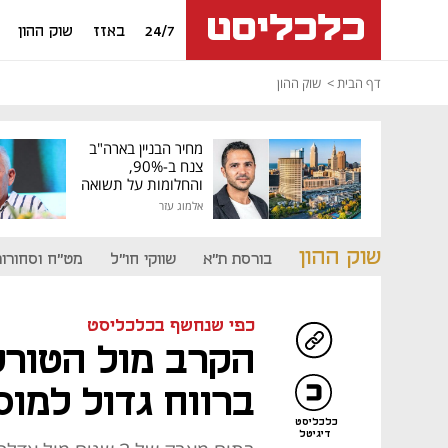
24/7
באזז
שוק ההון
דף הבית
שוק ההון
מחיר הבניין בארה"ב
צנח ב-90%,
והחלומות על תשואה
גבוהה התנפצו
אלמוג עזר
שוק ההון
בורסת ת"א
שווקי חו"ל
מט"ח וסחורות
כפי שנחשף בכלכליסט
הקרב מול הטורק
ברווח גדול למוס
כלכליסט
דיגיטל