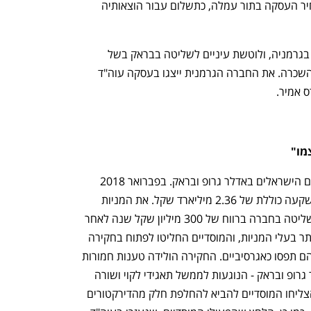
ל"כלכליסט" נודע כי ברוש תקבל 1% ממחיר העסקה בתור עמלה, כתשלום עבור הוצאותיה 
LEG מחזיקה ב־150 אלף דירות להשכרה בגרמניה, ולוטשת עיניים לשליטה בבראק בשל 
הפורטפוליו שלה, שכולל 12 אלך דירות להשכרה. את החברה הגרמנית ייצגו בעסקה עוה"ד 
ס אמיר.
מו"
בכך מגיע לסיומו המאבק שניהלו המוסדיים הישראלים באדלר גרופ ובראק. בפברואר 2018 
רכשה אדלר גרופ 70% ממניות בראק בהשקעה כוללת של 2.36 מיליארד שקל. את המניות 
רכשה, בין היתר, מטדי שגיא, שנפרד מהשליטה בחברה ברווח של 300 מיליון שקל שנה לאחר 
שרכש אותה. אדלר היתה תעלומה עבור יתר בעלי המניות, והמוסדיים החליטו לפתוח בחקירה 
עצמאית נוכח מהלכים שביצעה, שאותם הם תפסו כאגרסיביים. החקירה הולידה טענות חמורות 
מצד המוסדיים נגד שתי החברות — אדלר גרופ ובראק ‑ הנוגעות לממשל תאגידי לקוי ושורה 
של עסקאות תמוהות. במסגרת המאבק, הצליחו המוסדיים להביא להחלפת חלק מהדירקטורים 