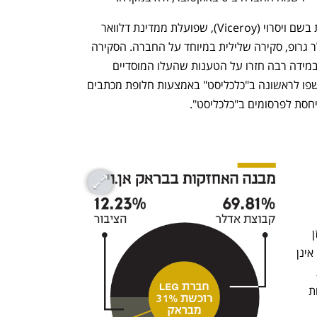
בתאריך זה פרסמה קרן גידור אקטיביסטית בשם ויסרוי (Viceroy), שפועלת ממדינת דלוואר 
בארה"ב ושפתחה פוזיציית שורט נגד אדלר גרופ, סקירה שלילית במיוחד על החברה. הסקירה 
העלתה טענות קשות כלפי אדלר גרופ, שבמידה רבה חזרו על הטענות שהעלו המוסדיים 
נפתח בכרטיסייה חדשה
נפתח בכרטיסייה חדשה
הישראלים במהלך השנה שעברה, ושנחשפו לראשונה ב"כלכליסט" באמצעות חלופת מכתבים 
יחסת לפרסומים ב"כלכליסט".
ענף במתח גבוה
מדברים כלכלה, עסקים ומה שב
שתורמים להתעשרות של מקורבים. המאזן 
שלה מנופח באופן מלאכותי, המניות שלה אינן 
ברות־השקעה, והאג"ח שלה יגיע לחדלות 
פירעון בוודאות גבוהה. העסקים והפרקטיות 