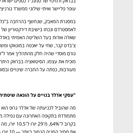
עופר פליישר ואיתי שילוני ממשרד גורניצק
מעורבות, כפתה על החברה שינויים ובסופ
"עסקי אדלר בנויים על הונאה שיטתית
את מחיר המניה הנמוך ביותר — 10 יורו — רשמה החברה ב־6 באוקטובר, ולא במקרה.