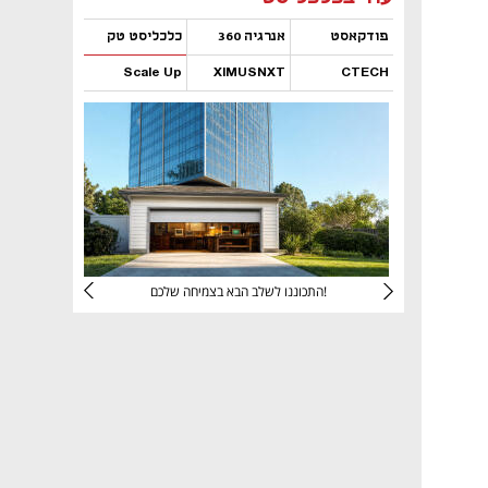
פודקאסט
אנרגיה 360
כלכליסט טק
Scale Up
XIMUSNXT
CTECH
נפתח בכרטיסייה חדשה
נפתח בכרטיסייה חדשה
נפתח בכרטיסייה חדשה
נפתח בכרטיסייה חדשה
יניהם
התכוננו לשלב הבא בצמיחה שלכם!