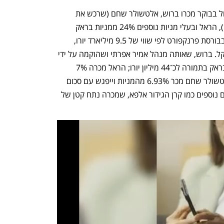
, אתמול בבוקר מכרו ברוש, אלטשולר שחם (שרכש את 
פסגות, וכך קיבל גם את המניות של בראק), הראל ובעלי מניות נוספים 24% ממניות בראק 
לענקית הנדל"ן הגרמנית LEG שנסחרת בבורסת פרנקפורט לפי שווי של 9.5 מיליארד יורו, 
תמורת 270 מיליון יורו, שהם כמיליארד שקל. ברוש, שאותה מנהל אמיר אפרתי ושהוקמה על ידי 
גיל דויטש ורוני בירם, מכרה 4% ממניות בראק בתמורה לכ־44 מיליון יורו; הראל מכרה 7% 
מהמניות ותיפגש עם כ־78 מיליון יורו; ואלטשולר שחם מכר 6.93% מהמניות וייפגש עם סכום 
של כ־77 מיליון יורו. למכירה הצטרפו גופים נוספים כמו קרן הגידור אלפא, שמכרה נתח קטן של 