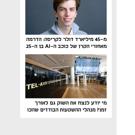
מ-45 מיליארד דולר לקריסה: הדרמה
מאחורי הקרן של כוכב ה-AI בן ה-25
מי יודע לנצח את השוק גם לאורך
זמן? מנהלי ההשקעות הבודדים שהכו
את ת״א־125