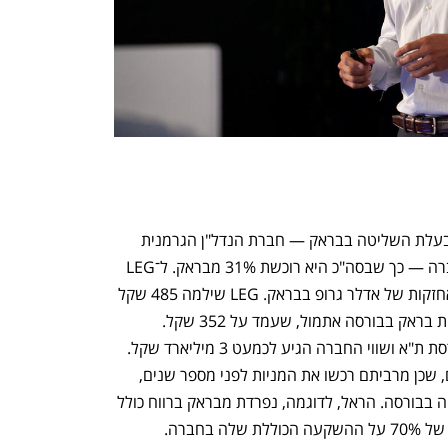
כמו כן, LEG רוכשת גם 6.7% מהמניות מבעלת השליטה בבראק — חברת הנדל"ן הגרמנית 
אדלר גרופ, שתרד לאחזקה של 63% בחברה — כך שבסה"כ היא רוכשת 31% מבראק. ל־LEG 
יש אופציה לקנות בתוך שנה את יתרת האחזקות של אדלר גרופ בבראק. LEG שילמה 485 שקל 
למניה, 40% מעל מחיר הפתיחה של מניית בראק בבורסה אתמול, שעמד על 352 שקל. 
בהתאם, מניית בראק זינקה ב־7.8% בבורסת ת"א ושווי החברה הגיע לכמעט 3 מיליארד שקל. 
מדובר על רווח אדיר למוסדיים הישראליים, שכן מרביתם רכשו את המניות לפני מספר שנים, 
במחירים נמוכים משמעותית ממחיר המניה בבורסה. הראל, לדוגמה, נפרדת מבראק ברווח כולל 
של 70 מיליון שקל, וברוש השיגה תשואה של 70% על ההשקעה הכוללת שלה בחברה. 