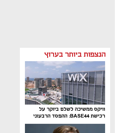
הנצפות ביותר בערוץ
וויקס ממשיכה לשלם ביוקר על
רכישת BASE44: ההפסד הרבעוני
זינק ל-76 מיליון דולר