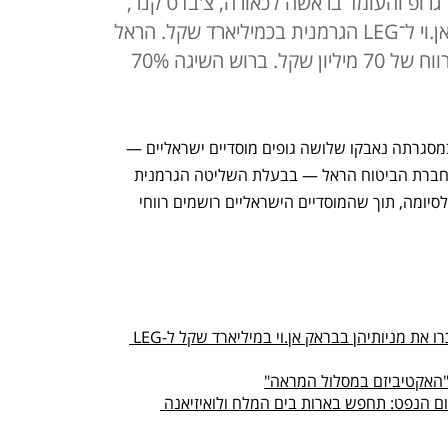
ם מול אדלר גרופ והעומד בראשה לכאורה, צ'בדט קנר,
מכרו המוסדיים את חלקם בבראק אן.וי ל־LEG הגרמנית בכמיליארד שקל. הראל
תמכור 7% תמורת 78 מיליון יורו ברווח של 70 מיליון שקל. ברוש השיגה 70%
מלחמה שנמשכה כמעט שלוש שנים, שבמסגרתה נאבקו שלושה גופים מוסדיים ישראליים — 
קרן הגידור ברוש, בית ההשקעות פסגות וחברת הביטוח הראל — בבעלת השליטה הגרמנית 
בחברת הנדל"ן בראק אן.וי הגיעה אתמול לסיומה, תוך שהמוסדיים הישראליים רושמים רווחי 
עסקת ענק: ברוש, הראל ואלטשולר מכרו את מניותיהן בבראק אן.וי במיליארד שקל ל-LEG 
"האקטיביזם במסלול המראה"
ם הנפט: תחפש בארות בים המלח ולואיזיאנה 