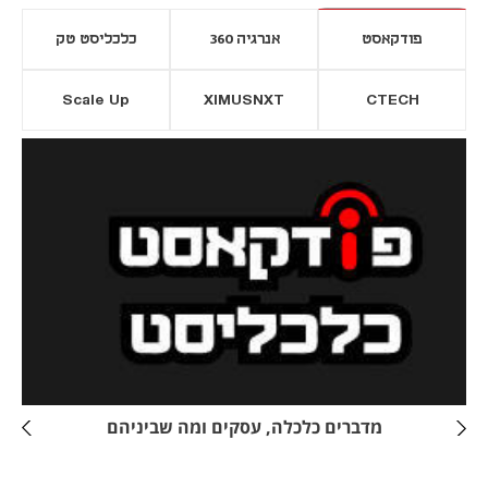
פודקאסט
אנרגיה 360
כלכליסט טק
Scale Up
XIMUSNXT
CTECH
יסייה חדשה
נפתח בכרטיסייה חדשה
מדברים כלכלה, עסקים ומה שביניהם