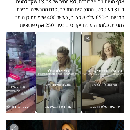
אלף מניות מחוץ לבורסה, לפי מחיר של 13.08 שקל למניה 
ב-31 באוגוסט.  המנכ"לית החזיקה, טרם ההבשלה ומכירת 
המניות, ב-650 אלף אופציות, כאשר 400 אלף מתוכן הומרו 
למניות. כלומר היא מחזיקה כיום בעוד 250 אלף אופציות. 
אין שעה שלא התעסקתי במשבר - טל אלכסנדרוביץ’ שגב מנהלת משברים תקשורתיים מכל מקום עם ה- Galaxy Z Fold8 Ultra שלה_v
חינוך הוא המשישמה של החיים שלי - V
טכנולוגיה זה לא רק בהייטק: גם תעשיי