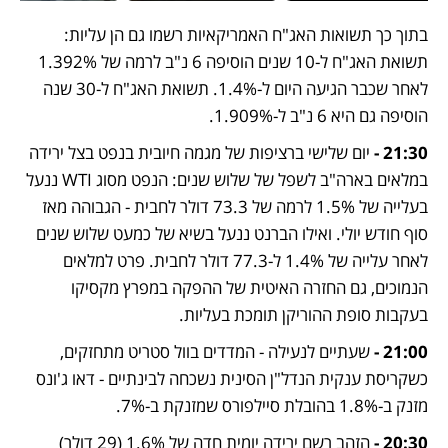
בתוך כך תשואות האג"ח האמריקאיות רשמו גם הן עליות: 
תשואת האג"ח ל-10 שנים הוסיפה 6 נ"ב לרמה של 1.392% 
לאחר שכבר הגיעה היום ל-1.4%. תשואת האג"ח ל-30 שנה 
הוסיפה גם היא 6 נ"ב ל-1.909%.
21:30 -
 יום שלישי ברציפות של מגמה חיובית בנפט בצל ירידה 
במלאים בארה"ב לשפל של שלוש שנים: הנפט מסוג WTI ננעל 
בעלייה של 1.5% לרמה של 73.3 דולר לחבית - הגבוהה מאז 
סוף חודש יולי. ואילו הברנט ננעל בשיא של כמעט שלוש שנים 
לאחר עלייה של 1.4% ל-77.3 דולר לחבית. פרט למלאים 
הנמוכים, גם החזרה האיטית של ההפקה במפרץ מקסיקו 
בעקבות סופת ההוריקן תומכת בעליות.
21:00 -
 שעתיים לנעילה - המדדים בוול סטריט מתחזקים, 
כשקריסת ענקית הנדל"ן הסינית נשכחה לבינתיים - דאו ג'ונס 
מזנק ב-1.8% בהובלת סיילפורס שמזנקת ב-7%.
20:30 -
 הזהב רשם ירידה יומית חדה של 1.6% (29 דולר) 