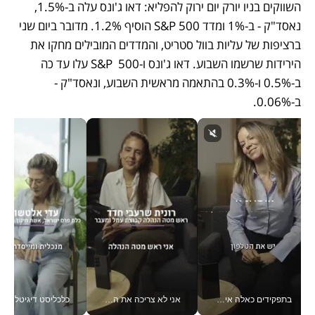
השווקים בניו יורק יום ירוק להפליא: דאו ג'ונס עלה ב-1.5%, 
נאסד"ק - ב-1% ומדד S&P 500 הוסיף 1.2%. מדובר ביום שני 
ברציפות של עליות בוול סטריט, והמדדים המובילים מחקו את 
הירידות שרשמו השבוע. דאו ג'ונס ו-S&P  500 עלו עד כה 
ב-0.5% ו-0.3% בהתאמה מראשית השבוע, ונאסד"ק - 
ב-0.06%.
בתפקידים כאלה אי אפשר לחכות: אושרת לוי מניעה השקעות ענק מהטלפון_v
אני לא צריכה את המשרד: רונית שרעבי-חדד מנהלת ארגון של 30000 עובדים מכל מקום_v
כלכליסט דיגיטל