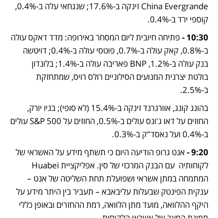
China Evergrande זינקה ב-17.6%; שנגחאי עלה ב-0.4%, 
קוספי ירד ב-0.4%. 
10:30 -
 פתיחה חיובית ליום המסחר באירופה: מדד דאקס עולה 
ב-0.8%, קאק עולה ב-0.7%, פוטסי עולה ב-0.4%; דויטשה 
בנק עולה ב-1.2%, BNP פאריבה עולה ב-1.4%; בלונדון 
בולטת יצרנית המנועים הסילוניים רולס רויס, שמתחזקת 
ב-2.5%. 
בהונג קונג, אוורגרנד זינקה ב-15.4% (לא סופי); בניו יורק, 
החוזים על דאו ג'ונס עולים ב-0.5%, החוזים על S&P 500 עולים 
ב-0.4% ועל נאסד"ק ב-0.3%. 
9:20 -
 אנט גרופ הודיעה היום כי תשתף מידע על האשראי של 
לקוחותיה  עם הבנק המרכזי של סין. אפליקציית Huabei 
המתמחה במתן אשראי ושפועלת תחת השליטה של אנט – 
ענקית הפינטק שבעלות עליבאבא – תעביר בין היתר מידע על 
היקף ההלוואה, מועד מתן הלוואה, רמת ההחזרים ובאופן כללי 
תמונת המצב של אשראי הלקוחות.