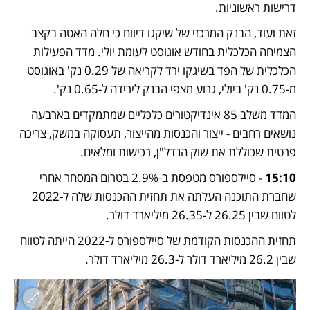
דרישות ראשוניות.
זאת ועוד, הבנק המרכזי של שיקגו דיווח כי חלה האטה בקצב 
הצמיחה הכלכלית בחודש אוגוסט לעומת יולי. מדד הפעילות 
הכלכלית של הפד בשיגקו ירד לקריאה של 0.29 נק' באוגוסט 
מ-0.75 נק' ביולי, גרוע מצפי הבנק לירידה ל-0.65 נק'. 
המדד משלב 85 אינדיקטורים כלכליים שמתמקדים בארבעה 
נושאים רחבים - ייצור והכנסות מהייצור, תעסוקה במשק, צריכה 
פרטית שכוללת את שוק הנדל"ן, רכישות ומלאים.
15:10 - 
סיילספורס מטפסת ב-2.9% בטרום המסחר אחרי 
שחברת התוכנה העלתה את תחזית ההכנסות שלה ל-2022 
לטווח שבין 26.25 ל-26.35 מיליארד דולר. 
תחזית ההכנסות הקודמת של סיילספורס ל-2022 הייתה לטווח 
שבין 26.2 מיליארד דולר ל-26.3 מיליארד דולר. 