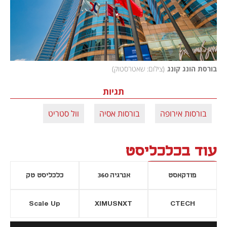
בורסת הונג קונג
(
צילום: שאטרסטוק
)
תגיות
בורסות אירופה
בורסות אסיה
וול סטריט
עוד בכלכליסט
פודקאסט
אנרגיה 360
כלכליסט טק
Scale Up
XIMUSNXT
CTECH
יסייה חדשה
נפתח בכרטיסייה חדשה