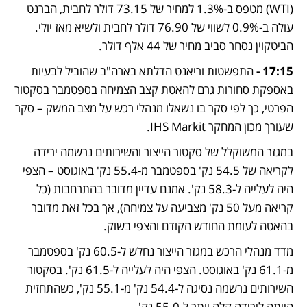
(WTI) מטפס ב-1.3% למחיר של 73.15 דולר לחבית, הברנט 
עולה ב-0.9% לשווי של 76.90 דולר לחבית ולשיא מאז יולי. 
הביטקוין נסחר סביב מחיר של 44 אלף דולר.
17:15 -
 התפשטות וריאנט הדלתא בארה"ב שהוביל לבעיות 
באספקת סחורות גרם להאטת קצב הצמיחה בספטמבר בסקטור 
הפרטי, כך לפי סקר בו נשאלו מנהלי רכש על מצב המשק – סקר 
שעורך מכון המחקר IHS Markit.
במגזר המשוקלל של סקטור הייצור והשירותים נרשמה ירידה 
לקריאה של 54.5 נק' בספטמבר מ-55.4 נק' באוגוסט – הצפי 
היה לעלייה ל-58.3 נק'. אמנם עדיין מדובר בהתרחבות (כל 
קריאה מעל 50 נק' מצביעה על צמיחה), אך בכל זאת מדובר 
בהאטה לעומת החודש הקודם והצפי בשוק.
מדד מנהלי הרכש במגזר הייצור נחלש ל-60.5 נק' בספטמבר 
מ-61.1 נק' באוגוסט. הצפי היה לעלייה ל-61.5 נק'. בסקטור 
השירותים נרשמה נסיגה ל-54.4 נק' מ-55.1 נק', כשהתחזית 
הייתה לירידה קלה יותר ל-55.0 נק'.