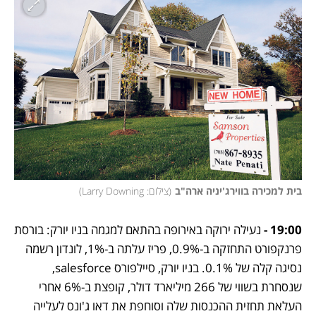
בית למכירה בווירג'יניה ארה"ב
(
צילום: Larry Downing
)
19:00 -
 נעילה ירוקה באירופה בהתאם למגמה בניו יורק: בורסת 
פרנקפורט התחזקה ב-0.9%, פריז עלתה ב-1%, לונדון רשמה 
נסיגה קלה של 0.1%. בניו יורק, סיילפורס salesforce, 
שנסחרת בשווי של 266 מיליארד דולר, קופצת ב-6% אחרי 
העלאת תחזית ההכנסות שלה וסוחפת את דאו ג'ונס לעלייה 