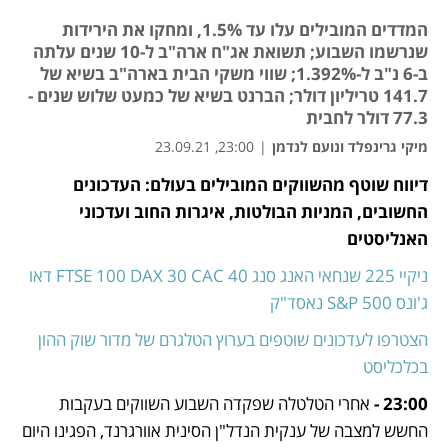
המדדים המובילים עלו עד 1.5%, ומחקו את הירידות
שנרשמו השבוע; תשואת אג"ח ארה"ב ל-10 שנים עלתה
ב-6 נ"ב ל-1.392%; שווי משקי הבית בארה"ב בשיא של
141.7 טריליון דולר; הברנט בשיא של כמעט שלוש שנים -
77.3 דולר לחבית
מיקי גרינפלד ונועם לנדמן
|
23:00, 23.09.21
דיווח שוטף מהשווקים המובילים בעולם: העדכונים 
נפתח בכרטיסייה חדשה
נפתח בכרטיסייה חדשה
נפתח בכרטיסייה חדשה
החשובים, המניות הבולטות, איגרות החוב ועדכוני 
האנליסטים  
ניקיי 225
שנחאי
האנג סנג
CAC 40
DAX 30
FTSE 100
דאו 
ג'ונס
S&P 500
נאסד"ק
הצטרפו לעדכונים שוטפים בערוץ הטלגרם של מדור שוק ההון 
בכלכליסט
23:00 -
 אחרי הטלטלה שפקדה השבוע השווקים בעקבות 
החשש למצבה של ענקית הנדל"ן הסינית אוורגרנד, הפגינו היום 