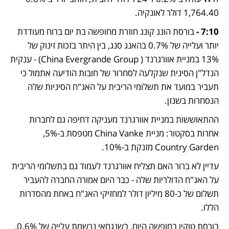
1,764.40 דולר לאונקיה. 
7:10 - 
בורסת הונג קונג חוזרת מחופשה בת יום ברוח מעודדת 
יותר ועלייה של 0.7% בהאנג סנג, בין היתר בזכות זינוק של 
13% במניית אוורגרנד ( China Evergrande Group) - ענקית 
הנדל"ן הסינית שנקלעה לסחרור של חובות הודיעה אתמול כי 
תעביר במועד את תשלומי הריבית על האג"ח הסיניות שלה 
הנסחרות בשנזן. 
ההתאוששות במניית אוורגרנד מעניקה דחיפה גם לחברות 
אחרות בסקטור: מניית China Vanke מטפסת ב-5%, 
Country Garden מזנקת ב-10%. 
עדיין לא ברור האם תצליח אוורגרנד לעמוד גם בתשלומי הריבית 
על האג"ח הדולריות שלה - כבר היום אמורה החברה להעביר 
תשלום של כ-80 מיליון דולר למחזיקי האג"ח באחת מהסדרות 
הללו. 
בורסת טוקיו בחופשה היום, בשנגחאי נרשמת עלייה של 0.6%, 