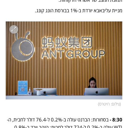
מניית עליבאבא יורדת ב-1% בבורסת הונג קונג. 
(
צילום: רויטרס
)
8:30 - 
בסחורות: הברנט עולה ב-0.2% ל-76.4 דולר לחבית, ה-
WTI עולה ב-0.2% ל-724 דולר לחבית; הזהב יורד ב-0.8% 