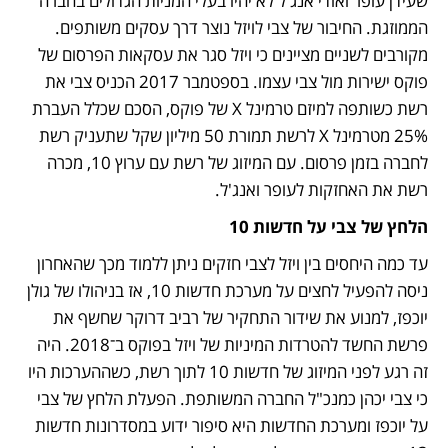
שעידן עופר ואודי אנג'ל לא יהיו בעלי המניות הגדולים בחברה 
הממוזגת. החיבור של צבי לויזל נוצר דרך עסקים משותפים. 
מקורבים לשניים מציינים כי ויזל סגר את עסקאות הפרסום של 
פוקס ישירות מול צבי עצמו. בספטמבר 2017 הכניס צבי את 
רשת כשותפה למיזם טרמינל X של פוקס, הסכם שכלל העברת 
25% מטרמינל X לרשת תמורת 50 מיליון שקל שתעניק רשת 
לחברה בזמן פרסום. עם המיזוג של רשת עם ערוץ 10, מכרה 
רשת את האחזקות לעופר ואנג'ל.
הלחץ של צבי על חדשות 10
עד כמה היחסים בין ויזל לצבי חזקים ניתן ללמוד מכך שהאחרון 
ניסה להפעיל לחצים על מערכת חדשות 10, אז בניהולו של גולן 
יוכפז, למנוע את שידור התחקיר של רביב דרוקר שחשף את 
פרשת החשד להטרדות המיניות של ויזל בפוקס ב־2018. היה 
זה רגע לפני המיזוג של חדשות 10 לתוך רשת, כשההערכות היו 
כי צבי יכהן כמנכ"ל החברה המשותפת. הפעלת הלחץ של צבי 
על יוכפז ומערכת החדשות היא סיפור ידוע במסדרונות חדשות 