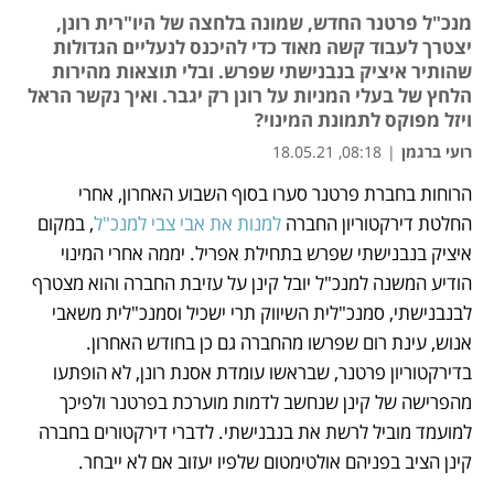
מנכ"ל פרטנר החדש, שמונה בלחצה של היו"רית רונן,
יצטרך לעבוד קשה מאוד כדי להיכנס לנעליים הגדולות
שהותיר איציק בנבנישתי שפרש. ובלי תוצאות מהירות
הלחץ של בעלי המניות על רונן רק יגבר. ואיך נקשר הראל
ויזל מפוקס לתמונת המינוי?
רועי ברגמן
|
08:18, 18.05.21
מאמר קניות
הרוחות בחברת פרטנר סערו בסוף השבוע האחרון, אחרי 
נפתח בכרטיסייה חדשה
נפתח בכרטיסייה חדשה
נפתח בכרטיסייה חדשה
החלטת דירקטוריון החברה 
למנות את אבי צבי למנכ"ל
, במקום 
איציק בנבנישתי שפרש בתחילת אפריל. יממה אחרי המינוי 
הודיע המשנה למנכ"ל יובל קינן על עזיבת החברה והוא מצטרף 
לבנבנישתי, סמנכ"לית השיווק תרי ישכיל וסמנכ"לית משאבי 
אנוש, עינת רום שפרשו מהחברה גם כן בחודש האחרון. 
בדירקטוריון פרטנר, שבראשו עומדת אסנת רונן, לא הופתעו 
מהפרישה של קינן שנחשב לדמות מוערכת בפרטנר ולפיכך 
למועמד מוביל לרשת את בנבנישתי. לדברי דירקטורים בחברה 
קינן הציב בפניהם אולטימטום שלפיו יעזוב אם לא ייבחר. 