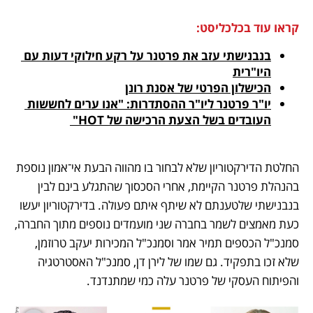
קראו עוד בכלכליסט:
בנבנישתי עזב את פרטנר על רקע חילוקי דעות עם 
היו"רית
הכישלון הפרטי של אסנת רונן
יו"ר פרטנר ליו"ר ההסתדרות: "אנו ערים לחששות 
העובדים בשל הצעת הרכישה של HOT" 
החלטת הדירקטוריון שלא לבחור בו מהווה הבעת אי־אמון נוספת 
בהנהלת פרטנר הקיימת, אחרי הסכסוך שהתגלע בינם לבין 
בנבנישתי שלטענתם לא שיתף איתם פעולה. בדירקטוריון יעשו 
כעת מאמצים לשמר בחברה שני מועמדים נוספים מתוך החברה, 
סמנכ"ל הכספים תמיר אמר וסמנכ"ל המכירות יעקב טרוזמן, 
שלא זכו בתפקיד. גם שמו של לירן דן, סמנכ"ל האסטרטגיה 
והפיתוח העסקי של פרטנר עלה כמי שמתנדנד.