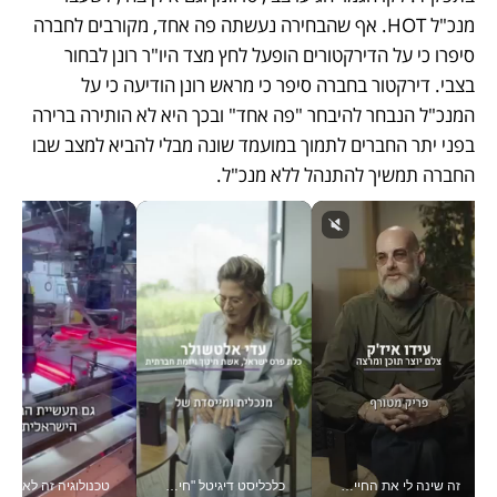
מנכ"ל HOT. אף שהבחירה נעשתה פה אחד, מקורבים לחברה 
סיפרו כי על הדירקטורים הופעל לחץ מצד היו"ר רונן לבחור 
בצבי. דירקטור בחברה סיפר כי מראש רונן הודיעה כי על 
המנכ"ל הנבחר להיבחר "פה אחד" ובכך היא לא הותירה ברירה 
בפני יתר החברים לתמוך במועמד שונה מבלי להביא למצב שבו 
החברה תמשיך להתנהל ללא מנכ"ל.
זה שינה לי את החיים: איך עידו איז'ק הופך את הסמארטפון לכלי צילום מקצועי_v
כלכליסט דיגיטל "חינוך הוא המשימה של החיים שלי"_v
טכנולוגיה זה לא רק בהייטק: גם תעשיי