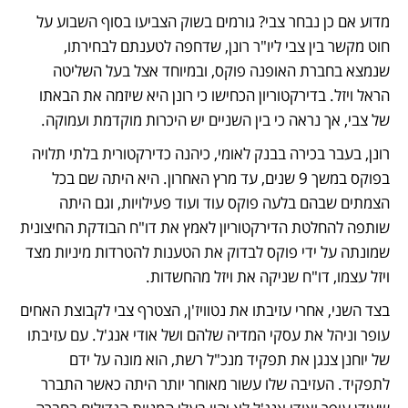
מדוע אם כן נבחר צבי? גורמים בשוק הצביעו בסוף השבוע על 
חוט מקשר בין צבי ליו"ר רונן, שדחפה לטענתם לבחירתו, 
שנמצא בחברת האופנה פוקס, ובמיוחד אצל בעל השליטה 
הראל ויזל. בדירקטוריון הכחישו כי רונן היא שיזמה את הבאתו 
של צבי, אך נראה כי בין השניים יש היכרות מוקדמת ועמוקה. 
רונן, בעבר בכירה בבנק לאומי, כיהנה כדירקטורית בלתי תלויה 
בפוקס במשך 9 שנים, עד מרץ האחרון. היא היתה שם בכל 
הצמתים שבהם בלעה פוקס עוד ועוד פעילויות, וגם היתה 
שותפה להחלטת הדירקטוריון לאמץ את דו"ח הבודקת החיצונית 
שמונתה על ידי פוקס לבדוק את הטענות להטרדות מיניות מצד 
ויזל עצמו, דו"ח שניקה את ויזל מהחשדות.
בצד השני, אחרי עזיבתו את נטוויז'ן, הצטרף צבי לקבוצת האחים 
עופר וניהל את עסקי המדיה שלהם ושל אודי אנג'ל. עם עזיבתו 
של יוחנן צנגן את תפקיד מנכ"ל רשת, הוא מונה על ידם 
לתפקיד. העזיבה שלו עשור מאוחר יותר היתה כאשר התברר 