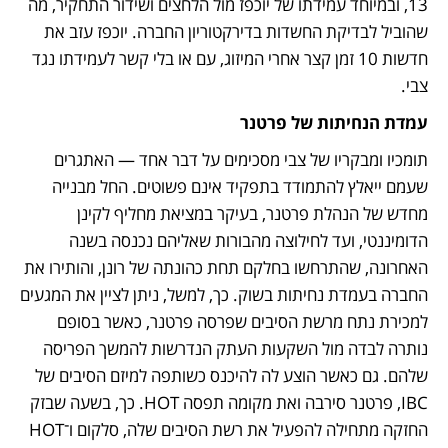
13, ובמיוחד עמידתו של יוכפז מול הלחצים ושידור התחקיר, מה 
שהוביל לבדיקת החשדות בדירקטוריון החברה. יוכפז עזב את 
חדשות 10 זמן קצר אחרי המיזוג, עם או בלי קשר לעמידתו נגד 
צבי.
עמדת הנחיתות של פרטנר
תומכיו ומבקריו של צבי מסכימים על דבר אחד — האתגרים 
שעמם ייאלץ להתמודד בתפקיד אינם פשוטים. החל מבנייה 
מחדש של הנהלת פרטנר, בעיקר במציאת מחליף לקינן 
הדומיננטי, ועד לחילוצה מהבורות שאליהם נכנסה בשנה 
האחרונה, שהתרחשו בחלקם תחת כהונתה של רונן, והותירו את 
החברה בעמדת נחיתות בשוק. כך, למשל, ניתן לציין את המגעים 
למכירת נתח מרשת הסיבים שפרסה פרטנר, כאשר בסופם 
נותרה לבדה מול השקעות העתק הנדרשות להמשך הפריסה 
שלהם. גם כאשר הוצע לה להיכנס כשותפה למיזם הסיבים של 
IBC, פרטנר סירבה ואת מקומה תפסה HOT. כך, בשעה שבזק 
החזקה מתחילה להפעיל את רשת הסיבים שלה, סלקום ו־HOT 