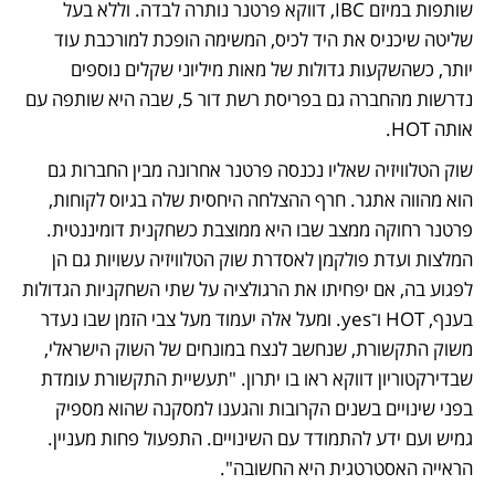
שותפות במיזם IBC, דווקא פרטנר נותרה לבדה. וללא בעל 
שליטה שיכניס את היד לכיס, המשימה הופכת למורכבת עוד 
יותר, כשהשקעות גדולות של מאות מיליוני שקלים נוספים 
נדרשות מהחברה גם בפריסת רשת דור 5, שבה היא שותפה עם 
אותה HOT.
שוק הטלוויזיה שאליו נכנסה פרטנר אחרונה מבין החברות גם 
הוא מהווה אתגר. חרף ההצלחה היחסית שלה בגיוס לקוחות, 
פרטנר רחוקה ממצב שבו היא ממוצבת כשחקנית דומיננטית. 
המלצות ועדת פולקמן לאסדרת שוק הטלוויזיה עשויות גם הן 
לפגוע בה, אם יפחיתו את הרגולציה על שתי השחקניות הגדולות 
בענף, HOT ו־yes. ומעל אלה יעמוד מעל צבי הזמן שבו נעדר 
משוק התקשורת, שנחשב לנצח במונחים של השוק הישראלי, 
שבדירקטוריון דווקא ראו בו יתרון. "תעשיית התקשורת עומדת 
בפני שינויים בשנים הקרובות והגענו למסקנה שהוא מספיק 
גמיש ועם ידע להתמודד עם השינויים. התפעול פחות מעניין. 
הראייה האסטרטגית היא החשובה". 